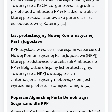
Towarzysze z KSCM zorganizowali 2 grudnia
pikietę pod ambasadą RP w Pradze, w trakcie
której przekazali stanowisko partii oraz list
eurodeputownej Kateriny […]
List protestacyjny Nowej Komunistycznej
Partii Jugosławii
KPP uzyskała w walce z represjami wsparcie od
Nowej Komunistycznej Partii Jugosławii (NKPJ),
której przedstawiciele przekazali Ambasadzie
RP w Belgradzie oficjalny list protestacyjny.
Towarzysze z NKPJ uważają, że ich
„internacjonalistycznym obowiązkiem jest
wyrażenie protestu i stanięcie ramię w […]
Poparcie Algierskiej Partii Demokracji i
Socjalizmu dla KPP
Algierska Partia Demokracji i Socjalizmu (PADS)