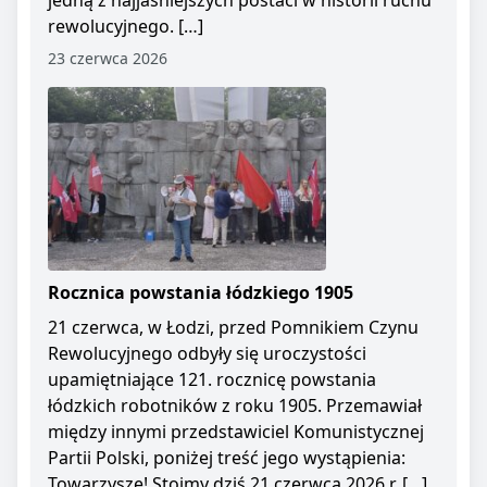
jedną z najjaśniejszych postaci w historii ruchu
rewolucyjnego. […]
23 czerwca 2026
Rocznica powstania łódzkiego 1905
21 czerwca, w Łodzi, przed Pomnikiem Czynu
Rewolucyjnego odbyły się uroczystości
upamiętniające 121. rocznicę powstania
łódzkich robotników z roku 1905. Przemawiał
między innymi przedstawiciel Komunistycznej
Partii Polski, poniżej treść jego wystąpienia:
Towarzysze! Stoimy dziś 21 czerwca 2026 r. […]