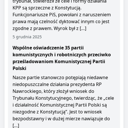
trybunał, stwierdził że cele i formy działania
KPP są sprzeczne z Konstytucją.
Funkcjonariusze PiS, powołani z naruszeniem
prawa mają czelność dyktować innym co jest
zgodne z prawem. Wyrok był z […]
5 grudnia 2025
Wspólne oświadczenie 35 partii
komunistycznych i robotniczych przeciwko
prześladowaniom Komunistycznej Partii
Polski
Nasze partie stanowczo potępiają niedawne
niedopuszczalne działania prezydenta RP
Nawrockiego, który złożył wniosek do
Trybunału Konstytucyjnego, twierdząc, że „cele
i działalność Komunistycznej Partii Polski są
niezgodne z Konstytucją”. Jest to wniosek
bezpodstawny i w dużej mierze nawiązuje do
[…]