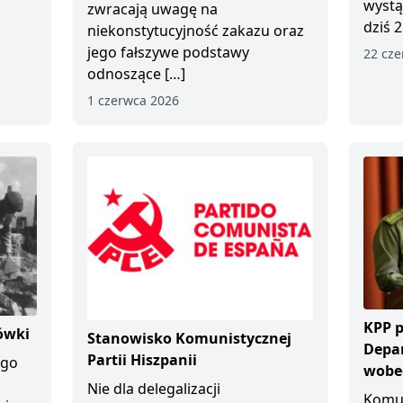
wystą
zwracają uwagę na
dziś 2
niekonstytucyjność zakazu oraz
jego fałszywe podstawy
22 cze
odnoszące […]
1 czerwca 2026
KPP p
ówki
Stanowisko Komunistycznej
Depa
Partii Hiszpanii
ego
wobec
Nie dla delegalizacji
Komun