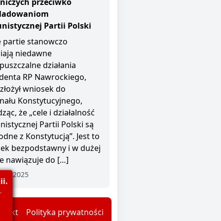
niczych przeciwko
śladowaniom
istycznej Partii Polski
 partie stanowczo
iają niedawne
puszczalne działania
denta RP Nawrockiego,
 złożył wniosek do
nału Konstytucyjnego,
ząc, że „cele i działalność
istycznej Partii Polski są
odne z Konstytucją”. Jest to
ek bezpodstawny i w dużej
e nawiązuje do […]
nia 2025
i.
.
ntakt
Polityka prywatności