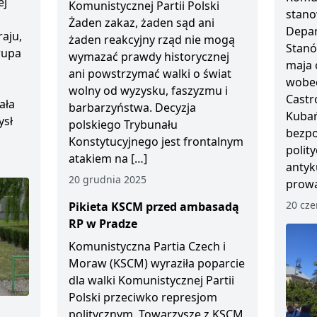
ej
Komunistycznej Partii Polski
stano
Żaden zakaz, żaden sąd ani
Depar
aju,
żaden reakcyjny rząd nie mogą
Stanó
Grupa
wymazać prawdy historycznej
maja 
ani powstrzymać walki o świat
wobec
wolny od wyzysku, faszyzmu i
Castr
ała
barbarzyństwa. Decyzja
Kubań
ysł
polskiego Trybunału
bezp
Konstytucyjnego jest frontalnym
polity
atakiem na […]
antyk
20 grudnia 2025
prowa
20 cze
Pikieta KSCM przed ambasadą
RP w Pradze
Komunistyczna Partia Czech i
Moraw (KSCM) wyraziła poparcie
dla walki Komunistycznej Partii
Polski przeciwko represjom
politycznym. Towarzysze z KSCM