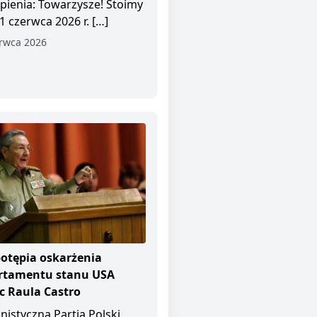
pienia: Towarzysze! Stoimy
1 czerwca 2026 r. […]
rwca 2026
otępia oskarżenia
rtamentu stanu USA
 Raula Castro
istyczna Partia Polski