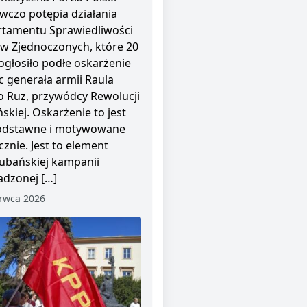
wczo potępia działania
tamentu Sprawiedliwości
w Zjednoczonych, które 20
ogłosiło podłe oskarżenie
 generała armii Raula
o Ruz, przywódcy Rewolucji
skiej. Oskarżenie to jest
odstawne i motywowane
cznie. Jest to element
ubańskiej kampanii
dzonej […]
rwca 2026