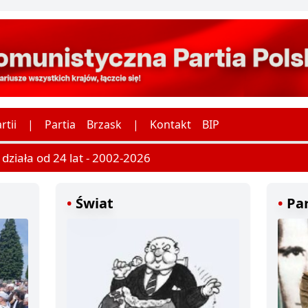
rtii
|
Partia
Brzask
|
Kontakt
BIP
ziała od 24 lat - 2002-2026
Świat
Par