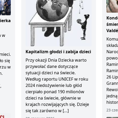
Kondo
ierka
śmier
Vald
a w
Komun
skład
Kapitalizm głodzi i zabija dzieci
Naro
mieci.
powod
Przy okazji Dnia Dziecka warto
ło się
Ramir
przywołać dane dotyczące
arzu w
Ramir
sytuacji dzieci na świecie.
n.
26 Li
Według raportu UNICEF w roku
Granm
2024 niedożywienie lub głód
,
Rewol
cierpiało ponad 190 milionów
jedną
dzieci na świecie, głównie w
histo
krajach rozwijających się. Dzieje
23 cze
się tak zarówno w […]