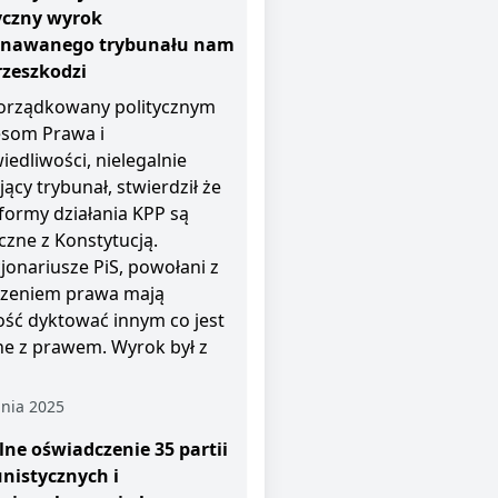
yczny wyrok
znawanego trybunału nam
rzeszkodzi
rządkowany politycznym
esom Prawa i
iedliwości, nielegalnie
jący trybunał, stwierdził że
i formy działania KPP są
czne z Konstytucją.
jonariusze PiS, powołani z
zeniem prawa mają
ość dyktować innym co jest
e z prawem. Wyrok był z
nia 2025
ne oświadczenie 35 partii
nistycznych i