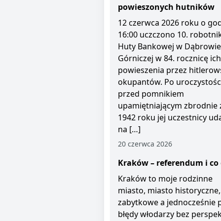
powieszonych hutników
12 czerwca 2026 roku o god
16:00 uczczono 10. robotni
Huty Bankowej w Dąbrowie
Górniczej w 84. rocznicę ich
powieszenia przez hitlerow
okupantów. Po uroczystośc
przed pomnikiem
upamiętniającym zbrodnie 
1942 roku jej uczestnicy uda
na […]
20 czerwca 2026
Kraków – referendum i co 
Kraków to moje rodzinne
miasto, miasto historyczne,
zabytkowe a jednocześnie 
błędy włodarzy bez perspe