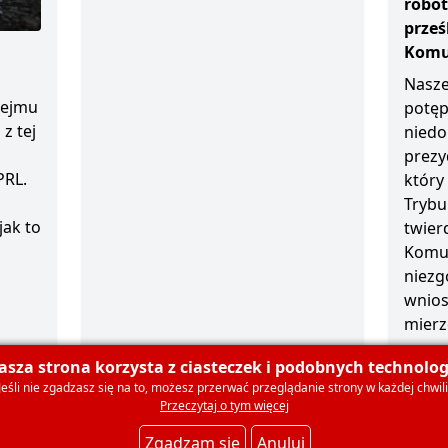
robot
prze
Komun
Nasze
sejmu
potęp
z tej
niedo
prezy
PRL.
który
Trybu
jak to
twierd
Komun
niezg
wnios
mierz
1 grud
asza strona korzysta z ciasteczek i podobnych technologi
Jeśli nie zgadzasz się na to, możesz przerwać przeglądanie strony w każdej chwili
Przeczytaj o tym więcej
olski
O nas
Dla mediów
Deklaracja członkowska
Ko
Zgadzam się
Anuluj