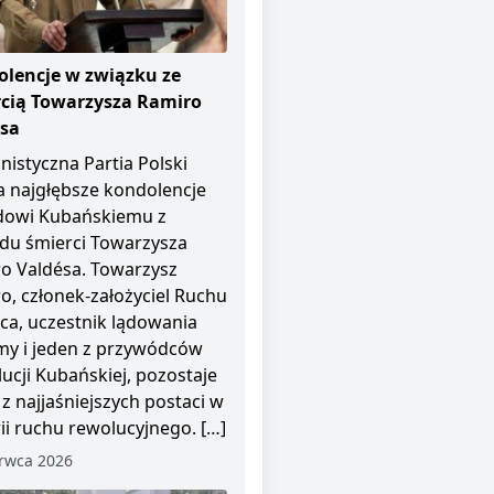
lencje w związku ze
cią Towarzysza Ramiro
ésa
istyczna Partia Polski
a najgłębsze kondolencje
dowi Kubańskiemu z
u śmierci Towarzysza
o Valdésa. Towarzysz
o, członek-założyciel Ruchu
pca, uczestnik lądowania
y i jeden z przywódców
ucji Kubańskiej, pozostaje
 z najjaśniejszych postaci w
rii ruchu rewolucyjnego. […]
rwca 2026