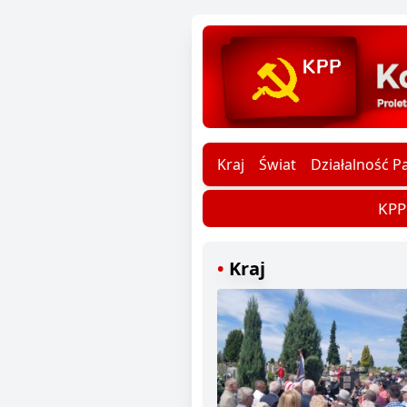
Kraj
Świat
Działalność Pa
KPP d
Kraj