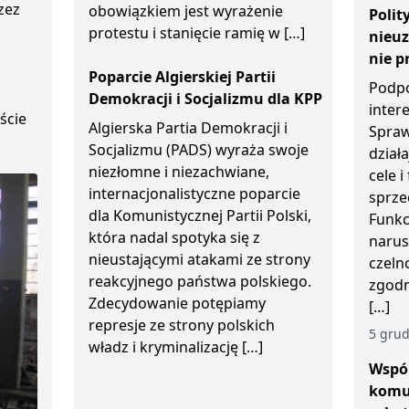
zez
obowiązkiem jest wyrażenie
Polit
protestu i stanięcie ramię w […]
nieu
D
nie p
Poparcie Algierskiej Partii
Podpo
Demokracji i Socjalizmu dla KPP
inter
ście
Algierska Partia Demokracji i
Spraw
Socjalizmu (PADS) wyraża swoje
działa
niezłomne i niezachwiane,
cele 
internacjonalistyczne poparcie
sprze
dla Komunistycznej Partii Polski,
Funkc
która nadal spotyka się z
narus
nieustającymi atakami ze strony
czeln
reakcyjnego państwa polskiego.
zgodn
Zdecydowanie potępiamy
[…]
represje ze strony polskich
5 grud
władz i kryminalizację […]
Wspól
komu