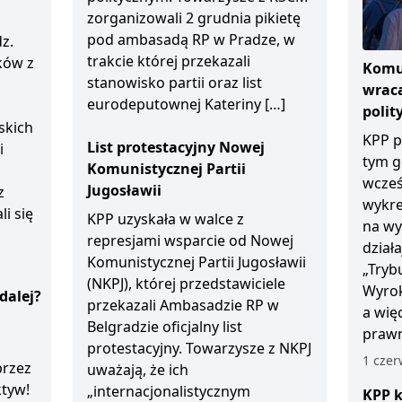
zorganizowali 2 grudnia pikietę
pod ambasadą RP w Pradze, w
z.
trakcie której przekazali
ków z
Komun
stanowisko partii oraz list
wraca
eurodeputownej Kateriny […]
polit
skich
KPP p
List protestacyjny Nowej
i
tym g
Komunistycznej Partii
wcześ
Jugosławii
z
wykre
li się
KPP uzyskała w walce z
na wy
represjami wsparcie od Nowej
dział
Komunistycznej Partii Jugosławii
„Tryb
(NKPJ), której przedstawiciele
Wyrok
dalej?
przekazali Ambasadzie RP w
a wię
Belgradzie oficjalny list
prawn
protestacyjny. Towarzysze z NKPJ
1 czer
przez
uważają, że ich
ktyw!
„internacjonalistycznym
KPP k