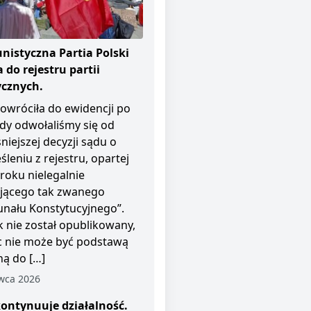
istyczna Partia Polski
 do rejestru partii
ycznych.
owróciła do ewidencji po
dy odwołaliśmy się od
niejszej decyzji sądu o
śleniu z rejestru, opartej
roku nielegalnie
ającego tak zwanego
unału Konstytucyjnego”.
 nie został opublikowany,
c nie może być podstawą
ą do […]
wca 2026
ontynuuje działalność.