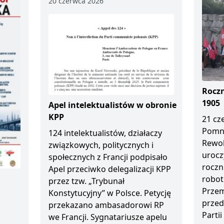
20 czerwca 2026
Roczn
1905
Apel intelektualistów w obronie
KPP
21 cz
Pomn
124 intelektualistów, działaczy
Rewol
związkowych, politycznych i
urocz
społecznych z Francji podpisało
roczn
Apel przeciwko delegalizacji KPP
robot
przez tzw. „Trybunał
Przem
Konstytucyjny” w Polsce. Petycję
przed
przekazano ambasadorowi RP
Partii
we Francji. Sygnatariusze apelu