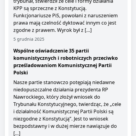
trybunał, stwierdził że cele i formy działania
KPP są sprzeczne z Konstytucją.
Funkcjonariusze PiS, powołani z naruszeniem
prawa mają czelność dyktować innym co jest
zgodne z prawem. Wyrok był z […]
5 grudnia 2025
Wspólne oświadczenie 35 partii
komunistycznych i robotniczych przeciwko
prześladowaniom Komunistycznej Partii
Polski
Nasze partie stanowczo potępiają niedawne
niedopuszczalne działania prezydenta RP
Nawrockiego, który złożył wniosek do
Trybunału Konstytucyjnego, twierdząc, że „cele
i działalność Komunistycznej Partii Polski są
niezgodne z Konstytucją”. Jest to wniosek
bezpodstawny i w dużej mierze nawiązuje do
[…]