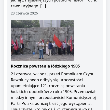
jedną z najjaśniejszych postaci w historii ruchu
rewolucyjnego. […]
23 czerwca 2026
Rocznica powstania łódzkiego 1905
21 czerwca, w Łodzi, przed Pomnikiem Czynu
Rewolucyjnego odbyły się uroczystości
upamiętniające 121. rocznicę powstania
łódzkich robotników z roku 1905. Przemawiał
między innymi przedstawiciel Komunistycznej
Partii Polski, poniżej treść jego wystąpienia:
Towarzysze! Stoimy dziś 21 czerwca 2026 r. […]