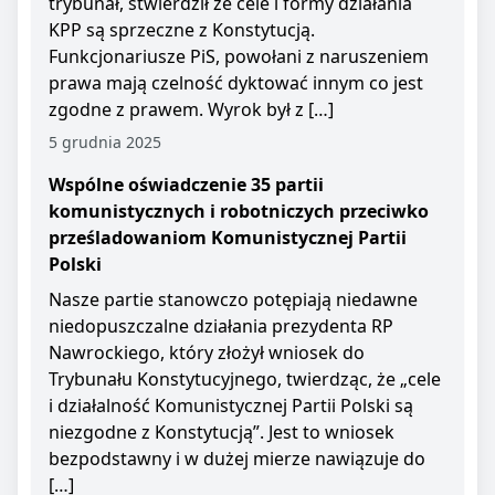
trybunał, stwierdził że cele i formy działania
KPP są sprzeczne z Konstytucją.
Funkcjonariusze PiS, powołani z naruszeniem
prawa mają czelność dyktować innym co jest
zgodne z prawem. Wyrok był z […]
5 grudnia 2025
Wspólne oświadczenie 35 partii
komunistycznych i robotniczych przeciwko
prześladowaniom Komunistycznej Partii
Polski
Nasze partie stanowczo potępiają niedawne
niedopuszczalne działania prezydenta RP
Nawrockiego, który złożył wniosek do
Trybunału Konstytucyjnego, twierdząc, że „cele
i działalność Komunistycznej Partii Polski są
niezgodne z Konstytucją”. Jest to wniosek
bezpodstawny i w dużej mierze nawiązuje do
[…]