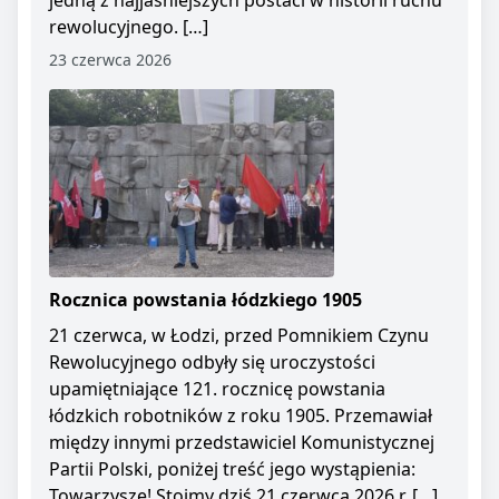
jedną z najjaśniejszych postaci w historii ruchu
rewolucyjnego. […]
23 czerwca 2026
Rocznica powstania łódzkiego 1905
21 czerwca, w Łodzi, przed Pomnikiem Czynu
Rewolucyjnego odbyły się uroczystości
upamiętniające 121. rocznicę powstania
łódzkich robotników z roku 1905. Przemawiał
między innymi przedstawiciel Komunistycznej
Partii Polski, poniżej treść jego wystąpienia:
Towarzysze! Stoimy dziś 21 czerwca 2026 r. […]