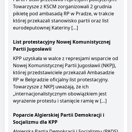
Towarzysze z KSCM zorganizowali 2 grudnia
pikietę pod ambasadą RP w Pradze, w trakcie
której przekazali stanowisko partii oraz list
eurodeputownej Kateriny […]
List protestacyjny Nowej Komunistycznej
Partii Jugosławii
KPP uzyskała w walce z represjami wsparcie od
Nowej Komunistycznej Partii Jugosławii (NKPJ),
której przedstawiciele przekazali Ambasadzie
RP w Belgradzie oficjalny list protestacyjny.
Towarzysze z NKPJ uważają, że ich
„internacjonalistycznym obowiązkiem jest
wyrażenie protestu i stanięcie ramię w […]
Poparcie Algierskiej Partii Demokracji i
Socjalizmu dla KPP
Algierska Partia Demokracji i Socjalizmu (PADS)