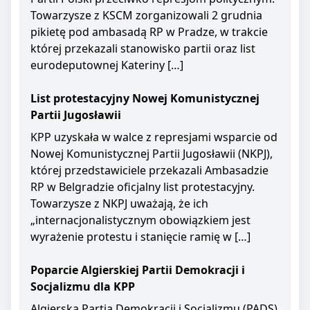
Towarzysze z KSCM zorganizowali 2 grudnia
pikietę pod ambasadą RP w Pradze, w trakcie
której przekazali stanowisko partii oraz list
eurodeputownej Kateriny […]
List protestacyjny Nowej Komunistycznej
Partii Jugosławii
KPP uzyskała w walce z represjami wsparcie od
Nowej Komunistycznej Partii Jugosławii (NKPJ),
której przedstawiciele przekazali Ambasadzie
RP w Belgradzie oficjalny list protestacyjny.
Towarzysze z NKPJ uważają, że ich
„internacjonalistycznym obowiązkiem jest
wyrażenie protestu i stanięcie ramię w […]
Poparcie Algierskiej Partii Demokracji i
Socjalizmu dla KPP
Algierska Partia Demokracji i Socjalizmu (PADS)