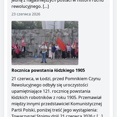
jedną z najjaśniejszych postaci w historii ruchu
rewolucyjnego. […]
23 czerwca 2026
Rocznica powstania łódzkiego 1905
21 czerwca, w Łodzi, przed Pomnikiem Czynu
Rewolucyjnego odbyły się uroczystości
upamiętniające 121. rocznicę powstania
łódzkich robotników z roku 1905. Przemawiał
między innymi przedstawiciel Komunistycznej
Partii Polski, poniżej treść jego wystąpienia:
Towarzysze! Stoimy dziś 21 czerwca 2026 r. […]