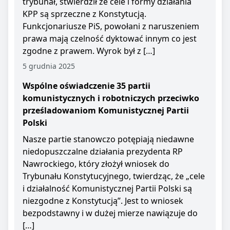
trybunał, stwierdził że cele i formy działania
KPP są sprzeczne z Konstytucją.
Funkcjonariusze PiS, powołani z naruszeniem
prawa mają czelność dyktować innym co jest
zgodne z prawem. Wyrok był z […]
5 grudnia 2025
Wspólne oświadczenie 35 partii
komunistycznych i robotniczych przeciwko
prześladowaniom Komunistycznej Partii
Polski
Nasze partie stanowczo potępiają niedawne
niedopuszczalne działania prezydenta RP
Nawrockiego, który złożył wniosek do
Trybunału Konstytucyjnego, twierdząc, że „cele
i działalność Komunistycznej Partii Polski są
niezgodne z Konstytucją”. Jest to wniosek
bezpodstawny i w dużej mierze nawiązuje do
[…]