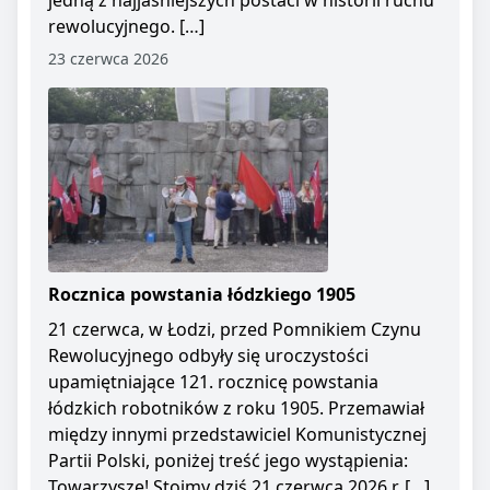
jedną z najjaśniejszych postaci w historii ruchu
rewolucyjnego. […]
23 czerwca 2026
Rocznica powstania łódzkiego 1905
21 czerwca, w Łodzi, przed Pomnikiem Czynu
Rewolucyjnego odbyły się uroczystości
upamiętniające 121. rocznicę powstania
łódzkich robotników z roku 1905. Przemawiał
między innymi przedstawiciel Komunistycznej
Partii Polski, poniżej treść jego wystąpienia:
Towarzysze! Stoimy dziś 21 czerwca 2026 r. […]