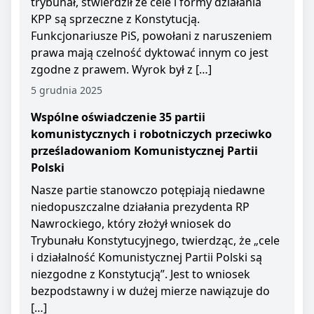
trybunał, stwierdził że cele i formy działania
KPP są sprzeczne z Konstytucją.
Funkcjonariusze PiS, powołani z naruszeniem
prawa mają czelność dyktować innym co jest
zgodne z prawem. Wyrok był z […]
5 grudnia 2025
Wspólne oświadczenie 35 partii
komunistycznych i robotniczych przeciwko
prześladowaniom Komunistycznej Partii
Polski
Nasze partie stanowczo potępiają niedawne
niedopuszczalne działania prezydenta RP
Nawrockiego, który złożył wniosek do
Trybunału Konstytucyjnego, twierdząc, że „cele
i działalność Komunistycznej Partii Polski są
niezgodne z Konstytucją”. Jest to wniosek
bezpodstawny i w dużej mierze nawiązuje do
[…]