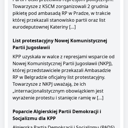
Towarzysze z KSCM zorganizowali 2 grudnia
pikietę pod ambasadą RP w Pradze, w trakcie
której przekazali stanowisko partii oraz list
eurodeputownej Kateriny […]
List protestacyjny Nowej Komunistycznej
Partii Jugosławii
KPP uzyskała w walce z represjami wsparcie od
Nowej Komunistycznej Partii Jugosławii (NKPJ),
której przedstawiciele przekazali Ambasadzie
RP w Belgradzie oficjalny list protestacyjny.
Towarzysze z NKPJ uważają, że ich
„internacjonalistycznym obowiązkiem jest
wyrażenie protestu i stanięcie ramię w […]
Poparcie Algierskiej Partii Demokracji i
Socjalizmu dla KPP
Algierska Partia Demokracji i Socjalizmu (PADS)