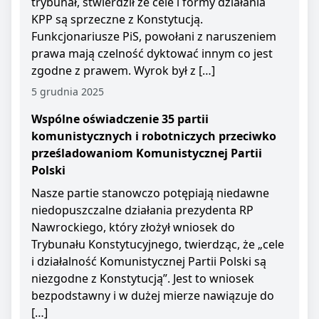
trybunał, stwierdził że cele i formy działania
KPP są sprzeczne z Konstytucją.
Funkcjonariusze PiS, powołani z naruszeniem
prawa mają czelność dyktować innym co jest
zgodne z prawem. Wyrok był z […]
5 grudnia 2025
Wspólne oświadczenie 35 partii
komunistycznych i robotniczych przeciwko
prześladowaniom Komunistycznej Partii
Polski
Nasze partie stanowczo potępiają niedawne
niedopuszczalne działania prezydenta RP
Nawrockiego, który złożył wniosek do
Trybunału Konstytucyjnego, twierdząc, że „cele
i działalność Komunistycznej Partii Polski są
niezgodne z Konstytucją”. Jest to wniosek
bezpodstawny i w dużej mierze nawiązuje do
[…]