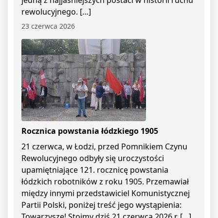
jedną z najjaśniejszych postaci w historii ruchu
rewolucyjnego. […]
23 czerwca 2026
Rocznica powstania łódzkiego 1905
21 czerwca, w Łodzi, przed Pomnikiem Czynu
Rewolucyjnego odbyły się uroczystości
upamiętniające 121. rocznicę powstania
łódzkich robotników z roku 1905. Przemawiał
między innymi przedstawiciel Komunistycznej
Partii Polski, poniżej treść jego wystąpienia:
Towarzysze! Stoimy dziś 21 czerwca 2026 r. […]