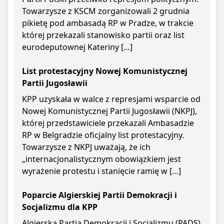
Towarzysze z KSCM zorganizowali 2 grudnia
pikietę pod ambasadą RP w Pradze, w trakcie
której przekazali stanowisko partii oraz list
eurodeputownej Kateriny […]
List protestacyjny Nowej Komunistycznej
Partii Jugosławii
KPP uzyskała w walce z represjami wsparcie od
Nowej Komunistycznej Partii Jugosławii (NKPJ),
której przedstawiciele przekazali Ambasadzie
RP w Belgradzie oficjalny list protestacyjny.
Towarzysze z NKPJ uważają, że ich
„internacjonalistycznym obowiązkiem jest
wyrażenie protestu i stanięcie ramię w […]
Poparcie Algierskiej Partii Demokracji i
Socjalizmu dla KPP
Algierska Partia Demokracji i Socjalizmu (PADS)