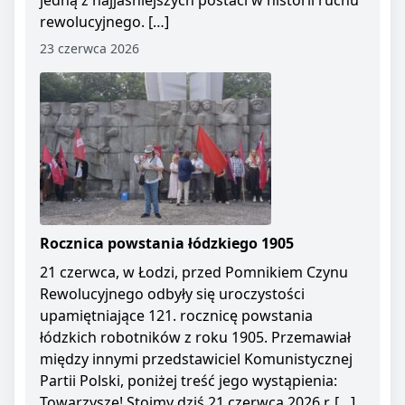
jedną z najjaśniejszych postaci w historii ruchu
rewolucyjnego. […]
23 czerwca 2026
Rocznica powstania łódzkiego 1905
21 czerwca, w Łodzi, przed Pomnikiem Czynu
Rewolucyjnego odbyły się uroczystości
upamiętniające 121. rocznicę powstania
łódzkich robotników z roku 1905. Przemawiał
między innymi przedstawiciel Komunistycznej
Partii Polski, poniżej treść jego wystąpienia:
Towarzysze! Stoimy dziś 21 czerwca 2026 r. […]