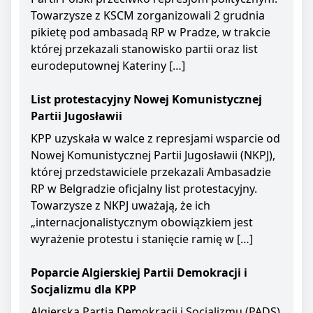
Towarzysze z KSCM zorganizowali 2 grudnia
pikietę pod ambasadą RP w Pradze, w trakcie
której przekazali stanowisko partii oraz list
eurodeputownej Kateriny […]
List protestacyjny Nowej Komunistycznej
Partii Jugosławii
KPP uzyskała w walce z represjami wsparcie od
Nowej Komunistycznej Partii Jugosławii (NKPJ),
której przedstawiciele przekazali Ambasadzie
RP w Belgradzie oficjalny list protestacyjny.
Towarzysze z NKPJ uważają, że ich
„internacjonalistycznym obowiązkiem jest
wyrażenie protestu i stanięcie ramię w […]
Poparcie Algierskiej Partii Demokracji i
Socjalizmu dla KPP
Algierska Partia Demokracji i Socjalizmu (PADS)