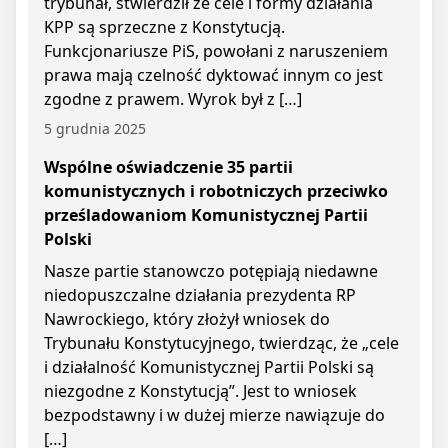
trybunał, stwierdził że cele i formy działania
KPP są sprzeczne z Konstytucją.
Funkcjonariusze PiS, powołani z naruszeniem
prawa mają czelność dyktować innym co jest
zgodne z prawem. Wyrok był z […]
5 grudnia 2025
Wspólne oświadczenie 35 partii
komunistycznych i robotniczych przeciwko
prześladowaniom Komunistycznej Partii
Polski
Nasze partie stanowczo potępiają niedawne
niedopuszczalne działania prezydenta RP
Nawrockiego, który złożył wniosek do
Trybunału Konstytucyjnego, twierdząc, że „cele
i działalność Komunistycznej Partii Polski są
niezgodne z Konstytucją”. Jest to wniosek
bezpodstawny i w dużej mierze nawiązuje do
[…]