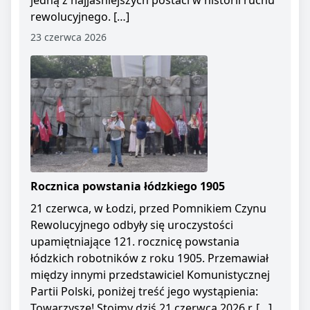
jedną z najjaśniejszych postaci w historii ruchu
rewolucyjnego. […]
23 czerwca 2026
Rocznica powstania łódzkiego 1905
21 czerwca, w Łodzi, przed Pomnikiem Czynu
Rewolucyjnego odbyły się uroczystości
upamiętniające 121. rocznicę powstania
łódzkich robotników z roku 1905. Przemawiał
między innymi przedstawiciel Komunistycznej
Partii Polski, poniżej treść jego wystąpienia:
Towarzysze! Stoimy dziś 21 czerwca 2026 r. […]