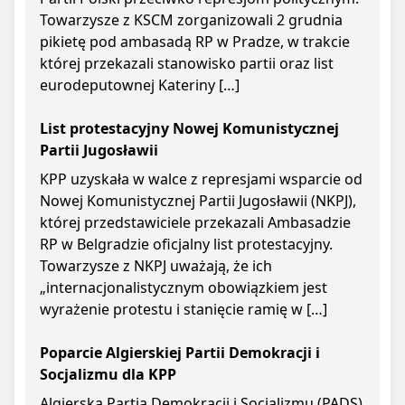
Towarzysze z KSCM zorganizowali 2 grudnia
pikietę pod ambasadą RP w Pradze, w trakcie
której przekazali stanowisko partii oraz list
eurodeputownej Kateriny […]
List protestacyjny Nowej Komunistycznej
Partii Jugosławii
KPP uzyskała w walce z represjami wsparcie od
Nowej Komunistycznej Partii Jugosławii (NKPJ),
której przedstawiciele przekazali Ambasadzie
RP w Belgradzie oficjalny list protestacyjny.
Towarzysze z NKPJ uważają, że ich
„internacjonalistycznym obowiązkiem jest
wyrażenie protestu i stanięcie ramię w […]
Poparcie Algierskiej Partii Demokracji i
Socjalizmu dla KPP
Algierska Partia Demokracji i Socjalizmu (PADS)