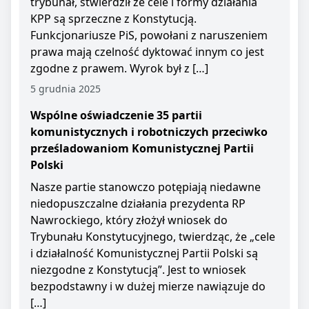
trybunał, stwierdził że cele i formy działania
KPP są sprzeczne z Konstytucją.
Funkcjonariusze PiS, powołani z naruszeniem
prawa mają czelność dyktować innym co jest
zgodne z prawem. Wyrok był z […]
5 grudnia 2025
Wspólne oświadczenie 35 partii
komunistycznych i robotniczych przeciwko
prześladowaniom Komunistycznej Partii
Polski
Nasze partie stanowczo potępiają niedawne
niedopuszczalne działania prezydenta RP
Nawrockiego, który złożył wniosek do
Trybunału Konstytucyjnego, twierdząc, że „cele
i działalność Komunistycznej Partii Polski są
niezgodne z Konstytucją”. Jest to wniosek
bezpodstawny i w dużej mierze nawiązuje do
[…]