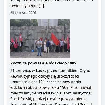
jedną z najjaśniejszych postaci w historii ruchu
rewolucyjnego. […]
23 czerwca 2026
Rocznica powstania łódzkiego 1905
21 czerwca, w Łodzi, przed Pomnikiem Czynu
Rewolucyjnego odbyły się uroczystości
upamiętniające 121. rocznicę powstania
łódzkich robotników z roku 1905. Przemawiał
między innymi przedstawiciel Komunistycznej
Partii Polski, poniżej treść jego wystąpienia:
Towarzysze! Stoimy dziś 21 czerwca 2026 r. […]