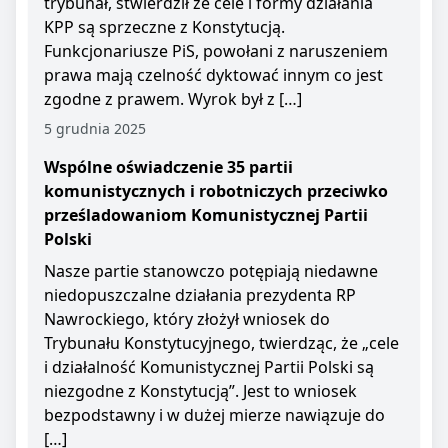
trybunał, stwierdził że cele i formy działania
KPP są sprzeczne z Konstytucją.
Funkcjonariusze PiS, powołani z naruszeniem
prawa mają czelność dyktować innym co jest
zgodne z prawem. Wyrok był z […]
5 grudnia 2025
Wspólne oświadczenie 35 partii
komunistycznych i robotniczych przeciwko
prześladowaniom Komunistycznej Partii
Polski
Nasze partie stanowczo potępiają niedawne
niedopuszczalne działania prezydenta RP
Nawrockiego, który złożył wniosek do
Trybunału Konstytucyjnego, twierdząc, że „cele
i działalność Komunistycznej Partii Polski są
niezgodne z Konstytucją”. Jest to wniosek
bezpodstawny i w dużej mierze nawiązuje do
[…]