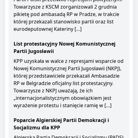
Towarzysze z KSCM zorganizowali 2 grudnia
pikietę pod ambasadą RP w Pradze, w trakcie
której przekazali stanowisko partii oraz list
eurodeputownej Kateriny […]
List protestacyjny Nowej Komunistycznej
Partii Jugosławii
KPP uzyskała w walce z represjami wsparcie od
Nowej Komunistycznej Partii Jugosławii (NKPJ),
której przedstawiciele przekazali Ambasadzie
RP w Belgradzie oficjalny list protestacyjny.
Towarzysze z NKPJ uważają, że ich
„internacjonalistycznym obowiązkiem jest
wyrażenie protestu i stanięcie ramię w […]
Poparcie Algierskiej Partii Demokracji i
Socjalizmu dla KPP
Algierska Partia Demokracji i Socjalizmu (PADS)