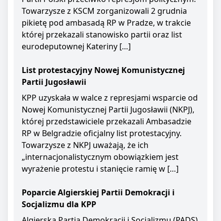
Towarzysze z KSCM zorganizowali 2 grudnia
pikietę pod ambasadą RP w Pradze, w trakcie
której przekazali stanowisko partii oraz list
eurodeputownej Kateriny […]
List protestacyjny Nowej Komunistycznej
Partii Jugosławii
KPP uzyskała w walce z represjami wsparcie od
Nowej Komunistycznej Partii Jugosławii (NKPJ),
której przedstawiciele przekazali Ambasadzie
RP w Belgradzie oficjalny list protestacyjny.
Towarzysze z NKPJ uważają, że ich
„internacjonalistycznym obowiązkiem jest
wyrażenie protestu i stanięcie ramię w […]
Poparcie Algierskiej Partii Demokracji i
Socjalizmu dla KPP
Algierska Partia Demokracji i Socjalizmu (PADS)