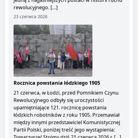
jedną z najjaśniejszych postaci w historii ruchu
rewolucyjnego. […]
23 czerwca 2026
Rocznica powstania łódzkiego 1905
21 czerwca, w Łodzi, przed Pomnikiem Czynu
Rewolucyjnego odbyły się uroczystości
upamiętniające 121. rocznicę powstania
łódzkich robotników z roku 1905. Przemawiał
między innymi przedstawiciel Komunistycznej
Partii Polski, poniżej treść jego wystąpienia:
Towarzysze! Stoimy dziś 21 czerwca 2026 r. […]