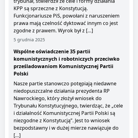
trybunał, stwierdził że cele i formy działania
KPP są sprzeczne z Konstytucją.
Funkcjonariusze PiS, powołani z naruszeniem
prawa mają czelność dyktować innym co jest
zgodne z prawem. Wyrok był z […]
5 grudnia 2025
Wspólne oświadczenie 35 partii
komunistycznych i robotniczych przeciwko
prześladowaniom Komunistycznej Partii
Polski
Nasze partie stanowczo potępiają niedawne
niedopuszczalne działania prezydenta RP
Nawrockiego, który złożył wniosek do
Trybunału Konstytucyjnego, twierdząc, że „cele
i działalność Komunistycznej Partii Polski są
niezgodne z Konstytucją”. Jest to wniosek
bezpodstawny i w dużej mierze nawiązuje do
[…]