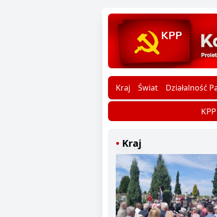
Kraj
Świat
Działalność Pa
KPP d
Kraj