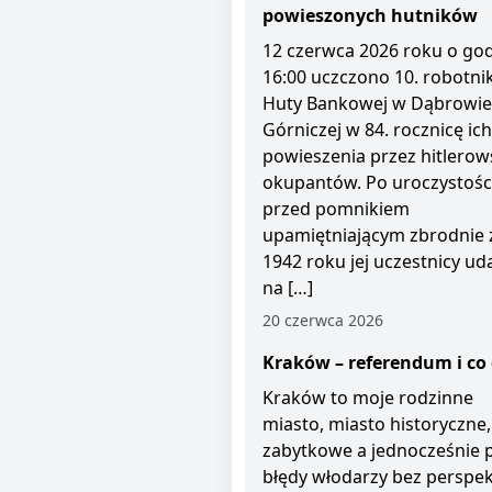
powieszonych hutników
12 czerwca 2026 roku o god
16:00 uczczono 10. robotni
Huty Bankowej w Dąbrowie
Górniczej w 84. rocznicę ich
powieszenia przez hitlerow
okupantów. Po uroczystośc
przed pomnikiem
upamiętniającym zbrodnie 
1942 roku jej uczestnicy uda
na […]
20 czerwca 2026
Kraków – referendum i co 
Kraków to moje rodzinne
miasto, miasto historyczne,
zabytkowe a jednocześnie 
błędy włodarzy bez perspe