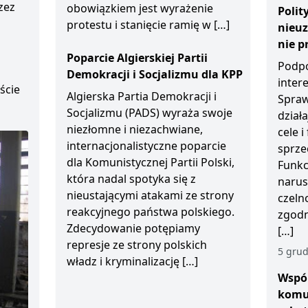
zez
obowiązkiem jest wyrażenie
Polit
protestu i stanięcie ramię w […]
nieu
D
nie p
Poparcie Algierskiej Partii
Podpo
Demokracji i Socjalizmu dla KPP
inter
ście
Algierska Partia Demokracji i
Spraw
Socjalizmu (PADS) wyraża swoje
działa
niezłomne i niezachwiane,
cele 
internacjonalistyczne poparcie
sprze
dla Komunistycznej Partii Polski,
Funkc
która nadal spotyka się z
narus
nieustającymi atakami ze strony
czeln
reakcyjnego państwa polskiego.
zgodn
Zdecydowanie potępiamy
[…]
represje ze strony polskich
5 grud
władz i kryminalizację […]
Wspól
komu