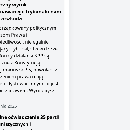
yczny wyrok
znawanego trybunału nam
rzeszkodzi
rządkowany politycznym
esom Prawa i
iedliwości, nielegalnie
jący trybunał, stwierdził że
i formy działania KPP są
czne z Konstytucją.
jonariusze PiS, powołani z
zeniem prawa mają
ość dyktować innym co jest
e z prawem. Wyrok był z
nia 2025
ne oświadczenie 35 partii
nistycznych i