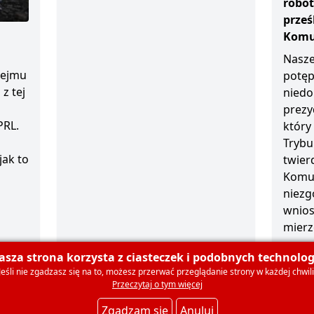
robot
prze
Komun
Nasze
sejmu
potęp
z tej
niedo
prezy
PRL.
który
Trybu
jak to
twierd
Komun
niezg
wnios
mierz
1 grud
asza strona korzysta z ciasteczek i podobnych technologi
Jeśli nie zgadzasz się na to, możesz przerwać przeglądanie strony w każdej chwili
Przeczytaj o tym więcej
olski
O nas
Dla mediów
Deklaracja członkowska
Ko
Zgadzam się
Anuluj