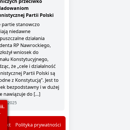
niczych przeciwko
śladowaniom
istycznej Partii Polski
 partie stanowczo
iają niedawne
puszczalne działania
denta RP Nawrockiego,
 złożył wniosek do
nału Konstytucyjnego,
ząc, że „cele i działalność
istycznej Partii Polski są
odne z Konstytucją”. Jest to
ek bezpodstawny i w dużej
e nawiązuje do […]
nia 2025
i.
.
ntakt
Polityka prywatności