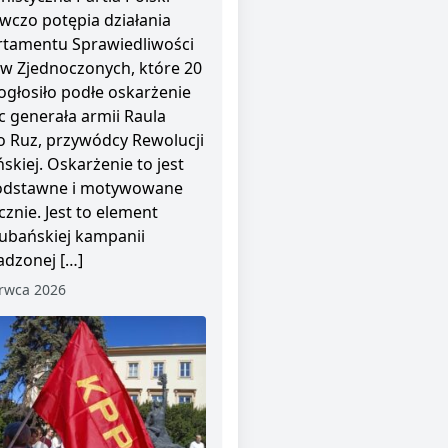
wczo potępia działania
tamentu Sprawiedliwości
w Zjednoczonych, które 20
ogłosiło podłe oskarżenie
 generała armii Raula
o Ruz, przywódcy Rewolucji
skiej. Oskarżenie to jest
odstawne i motywowane
cznie. Jest to element
ubańskiej kampanii
dzonej […]
rwca 2026