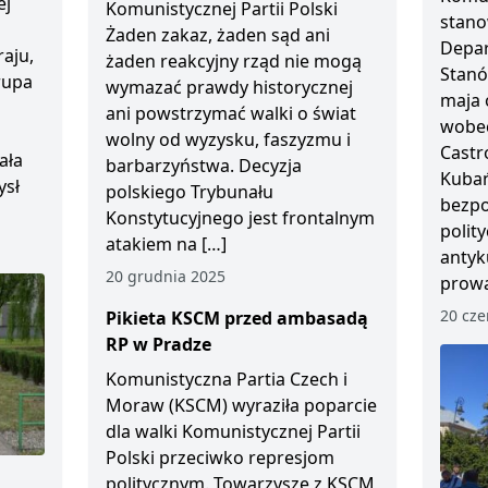
ej
Komunistycznej Partii Polski
stano
Żaden zakaz, żaden sąd ani
Depar
aju,
żaden reakcyjny rząd nie mogą
Stanó
Grupa
wymazać prawdy historycznej
maja 
ani powstrzymać walki o świat
wobec
wolny od wyzysku, faszyzmu i
Castr
ała
barbarzyństwa. Decyzja
Kubań
ysł
polskiego Trybunału
bezp
Konstytucyjnego jest frontalnym
polity
atakiem na […]
antyk
20 grudnia 2025
prowa
20 cze
Pikieta KSCM przed ambasadą
RP w Pradze
Komunistyczna Partia Czech i
Moraw (KSCM) wyraziła poparcie
dla walki Komunistycznej Partii
Polski przeciwko represjom
politycznym. Towarzysze z KSCM