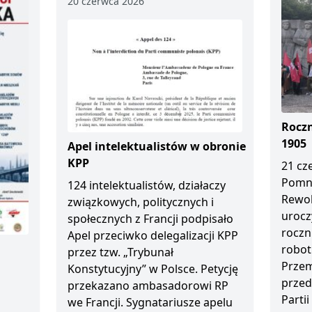
20 czerwca 2026
Roczn
1905
Apel intelektualistów w obronie
KPP
21 cz
Pomn
124 intelektualistów, działaczy
Rewol
związkowych, politycznych i
urocz
społecznych z Francji podpisało
roczn
Apel przeciwko delegalizacji KPP
robot
przez tzw. „Trybunał
Przem
Konstytucyjny” w Polsce. Petycję
przed
przekazano ambasadorowi RP
Partii
we Francji. Sygnatariusze apelu