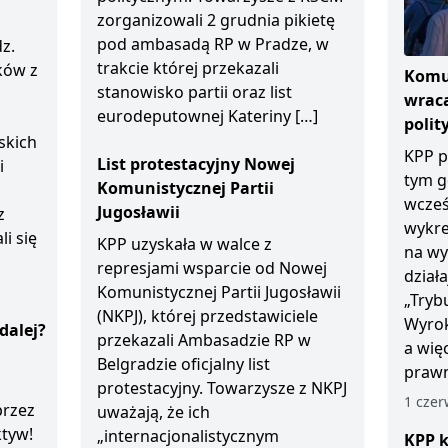
zorganizowali 2 grudnia pikietę
pod ambasadą RP w Pradze, w
z.
trakcie której przekazali
ków z
Komun
stanowisko partii oraz list
wraca
eurodeputownej Kateriny […]
polit
skich
KPP p
List protestacyjny Nowej
i
tym g
Komunistycznej Partii
wcześ
Jugosławii
z
wykre
li się
KPP uzyskała w walce z
na wy
represjami wsparcie od Nowej
dział
Komunistycznej Partii Jugosławii
„Tryb
(NKPJ), której przedstawiciele
Wyrok
dalej?
przekazali Ambasadzie RP w
a wię
Belgradzie oficjalny list
prawn
protestacyjny. Towarzysze z NKPJ
1 czer
przez
uważają, że ich
ktyw!
„internacjonalistycznym
KPP k