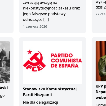
wystą
zwracają uwagę na
dziś 2
niekonstytucyjność zakazu oraz
jego fałszywe podstawy
22 cze
odnoszące […]
1 czerwca 2026
KPP p
ówki
Stanowisko Komunistycznej
Depa
Partii Hiszpanii
ego
wobec
Nie dla delegalizacji
Komun