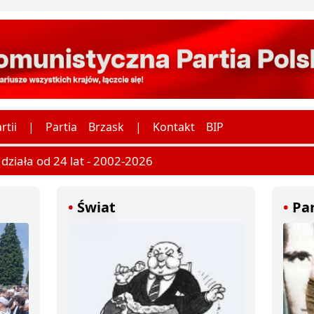
rtii
|
Partia
Brzask
|
Kontakt
BIP
ziała od 24 lat - 2002-2026
Świat
Par