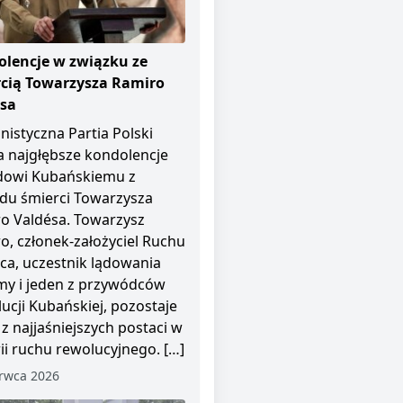
lencje w związku ze
cią Towarzysza Ramiro
ésa
istyczna Partia Polski
a najgłębsze kondolencje
dowi Kubańskiemu z
u śmierci Towarzysza
o Valdésa. Towarzysz
o, członek-założyciel Ruchu
pca, uczestnik lądowania
y i jeden z przywódców
ucji Kubańskiej, pozostaje
 z najjaśniejszych postaci w
rii ruchu rewolucyjnego. […]
rwca 2026