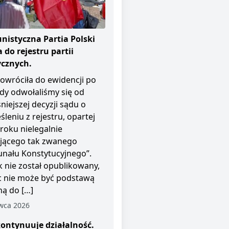
istyczna Partia Polski
 do rejestru partii
ycznych.
owróciła do ewidencji po
dy odwołaliśmy się od
niejszej decyzji sądu o
śleniu z rejestru, opartej
roku nielegalnie
ającego tak zwanego
unału Konstytucyjnego”.
 nie został opublikowany,
c nie może być podstawą
ą do […]
wca 2026
ontynuuje działalność.