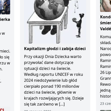
Kondo
ierka
śmier
Vald
a w
Komun
skład
Kapitalizm głodzi i zabija dzieci
Naro
mieci.
powod
Przy okazji Dnia Dziecka warto
ło się
Ramir
przywołać dane dotyczące
arzu w
Ramir
sytuacji dzieci na świecie.
n.
26 Li
Według raportu UNICEF w roku
Granm
2024 niedożywienie lub głód
,
Rewol
cierpiało ponad 190 milionów
jedną
dzieci na świecie, głównie w
histo
krajach rozwijających się. Dzieje
23 cze
się tak zarówno w […]