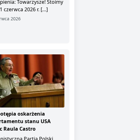
pienia: Towarzysze! Stoimy
1 czerwca 2026 r. […]
rwca 2026
otępia oskarżenia
rtamentu stanu USA
 Raula Castro
istyczna Partia Polski