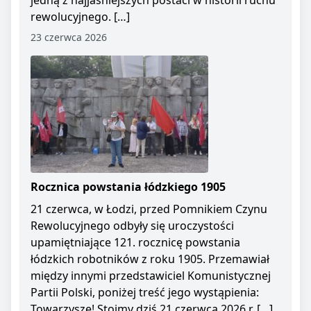
jedną z najjaśniejszych postaci w historii ruchu
rewolucyjnego. […]
23 czerwca 2026
Rocznica powstania łódzkiego 1905
21 czerwca, w Łodzi, przed Pomnikiem Czynu
Rewolucyjnego odbyły się uroczystości
upamiętniające 121. rocznicę powstania
łódzkich robotników z roku 1905. Przemawiał
między innymi przedstawiciel Komunistycznej
Partii Polski, poniżej treść jego wystąpienia:
Towarzysze! Stoimy dziś 21 czerwca 2026 r. […]