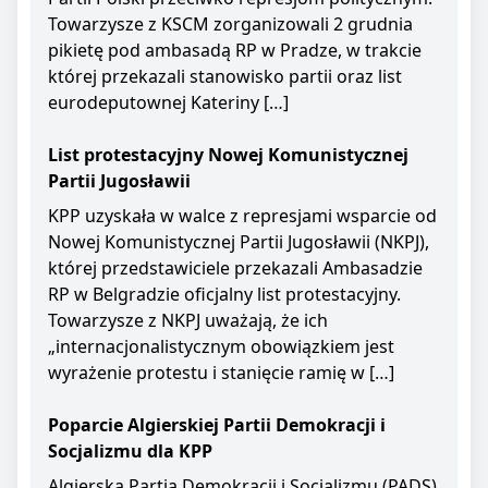
Towarzysze z KSCM zorganizowali 2 grudnia
pikietę pod ambasadą RP w Pradze, w trakcie
której przekazali stanowisko partii oraz list
eurodeputownej Kateriny […]
List protestacyjny Nowej Komunistycznej
Partii Jugosławii
KPP uzyskała w walce z represjami wsparcie od
Nowej Komunistycznej Partii Jugosławii (NKPJ),
której przedstawiciele przekazali Ambasadzie
RP w Belgradzie oficjalny list protestacyjny.
Towarzysze z NKPJ uważają, że ich
„internacjonalistycznym obowiązkiem jest
wyrażenie protestu i stanięcie ramię w […]
Poparcie Algierskiej Partii Demokracji i
Socjalizmu dla KPP
Algierska Partia Demokracji i Socjalizmu (PADS)