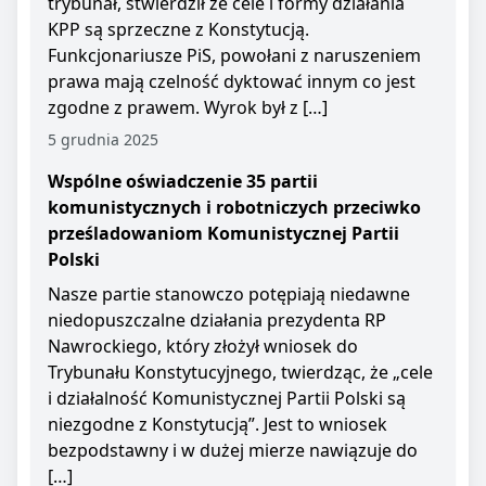
trybunał, stwierdził że cele i formy działania
KPP są sprzeczne z Konstytucją.
Funkcjonariusze PiS, powołani z naruszeniem
prawa mają czelność dyktować innym co jest
zgodne z prawem. Wyrok był z […]
5 grudnia 2025
Wspólne oświadczenie 35 partii
komunistycznych i robotniczych przeciwko
prześladowaniom Komunistycznej Partii
Polski
Nasze partie stanowczo potępiają niedawne
niedopuszczalne działania prezydenta RP
Nawrockiego, który złożył wniosek do
Trybunału Konstytucyjnego, twierdząc, że „cele
i działalność Komunistycznej Partii Polski są
niezgodne z Konstytucją”. Jest to wniosek
bezpodstawny i w dużej mierze nawiązuje do
[…]