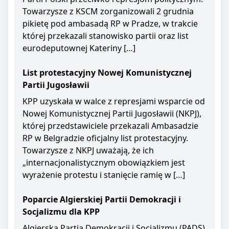
Towarzysze z KSCM zorganizowali 2 grudnia
pikietę pod ambasadą RP w Pradze, w trakcie
której przekazali stanowisko partii oraz list
eurodeputownej Kateriny […]
List protestacyjny Nowej Komunistycznej
Partii Jugosławii
KPP uzyskała w walce z represjami wsparcie od
Nowej Komunistycznej Partii Jugosławii (NKPJ),
której przedstawiciele przekazali Ambasadzie
RP w Belgradzie oficjalny list protestacyjny.
Towarzysze z NKPJ uważają, że ich
„internacjonalistycznym obowiązkiem jest
wyrażenie protestu i stanięcie ramię w […]
Poparcie Algierskiej Partii Demokracji i
Socjalizmu dla KPP
Algierska Partia Demokracji i Socjalizmu (PADS)