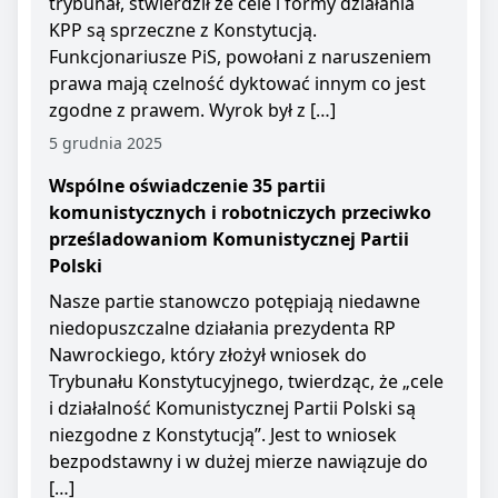
trybunał, stwierdził że cele i formy działania
KPP są sprzeczne z Konstytucją.
Funkcjonariusze PiS, powołani z naruszeniem
prawa mają czelność dyktować innym co jest
zgodne z prawem. Wyrok był z […]
5 grudnia 2025
Wspólne oświadczenie 35 partii
komunistycznych i robotniczych przeciwko
prześladowaniom Komunistycznej Partii
Polski
Nasze partie stanowczo potępiają niedawne
niedopuszczalne działania prezydenta RP
Nawrockiego, który złożył wniosek do
Trybunału Konstytucyjnego, twierdząc, że „cele
i działalność Komunistycznej Partii Polski są
niezgodne z Konstytucją”. Jest to wniosek
bezpodstawny i w dużej mierze nawiązuje do
[…]