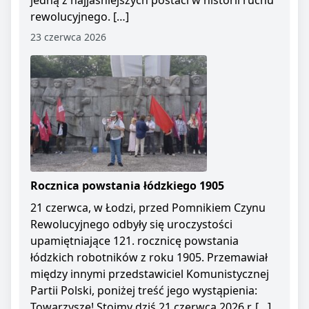
jedną z najjaśniejszych postaci w historii ruchu
rewolucyjnego. […]
23 czerwca 2026
Rocznica powstania łódzkiego 1905
21 czerwca, w Łodzi, przed Pomnikiem Czynu
Rewolucyjnego odbyły się uroczystości
upamiętniające 121. rocznicę powstania
łódzkich robotników z roku 1905. Przemawiał
między innymi przedstawiciel Komunistycznej
Partii Polski, poniżej treść jego wystąpienia:
Towarzysze! Stoimy dziś 21 czerwca 2026 r. […]