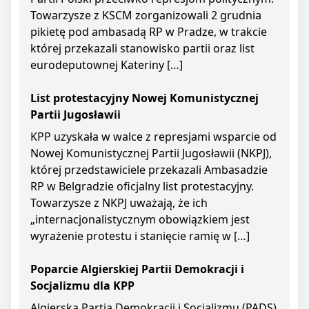
Towarzysze z KSCM zorganizowali 2 grudnia
pikietę pod ambasadą RP w Pradze, w trakcie
której przekazali stanowisko partii oraz list
eurodeputownej Kateriny […]
List protestacyjny Nowej Komunistycznej
Partii Jugosławii
KPP uzyskała w walce z represjami wsparcie od
Nowej Komunistycznej Partii Jugosławii (NKPJ),
której przedstawiciele przekazali Ambasadzie
RP w Belgradzie oficjalny list protestacyjny.
Towarzysze z NKPJ uważają, że ich
„internacjonalistycznym obowiązkiem jest
wyrażenie protestu i stanięcie ramię w […]
Poparcie Algierskiej Partii Demokracji i
Socjalizmu dla KPP
Algierska Partia Demokracji i Socjalizmu (PADS)