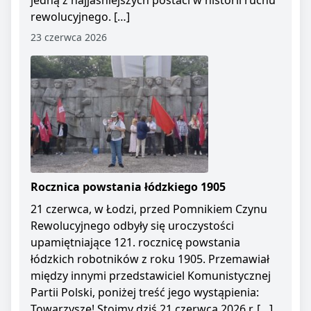
jedną z najjaśniejszych postaci w historii ruchu
rewolucyjnego. […]
23 czerwca 2026
Rocznica powstania łódzkiego 1905
21 czerwca, w Łodzi, przed Pomnikiem Czynu
Rewolucyjnego odbyły się uroczystości
upamiętniające 121. rocznicę powstania
łódzkich robotników z roku 1905. Przemawiał
między innymi przedstawiciel Komunistycznej
Partii Polski, poniżej treść jego wystąpienia:
Towarzysze! Stoimy dziś 21 czerwca 2026 r. […]