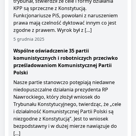
trybunał, stwierdził że cele i formy działania
KPP są sprzeczne z Konstytucją.
Funkcjonariusze PiS, powołani z naruszeniem
prawa mają czelność dyktować innym co jest
zgodne z prawem. Wyrok był z […]
5 grudnia 2025
Wspólne oświadczenie 35 partii
komunistycznych i robotniczych przeciwko
prześladowaniom Komunistycznej Partii
Polski
Nasze partie stanowczo potępiają niedawne
niedopuszczalne działania prezydenta RP
Nawrockiego, który złożył wniosek do
Trybunału Konstytucyjnego, twierdząc, że „cele
i działalność Komunistycznej Partii Polski są
niezgodne z Konstytucją”. Jest to wniosek
bezpodstawny i w dużej mierze nawiązuje do
[…]