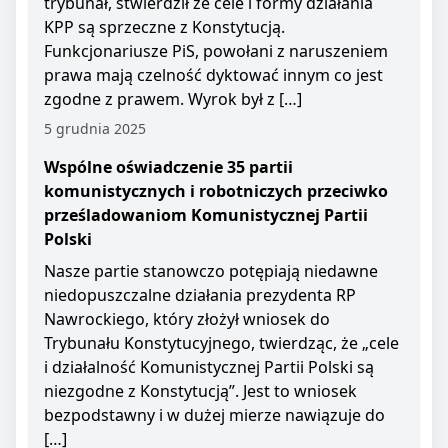
trybunał, stwierdził że cele i formy działania
KPP są sprzeczne z Konstytucją.
Funkcjonariusze PiS, powołani z naruszeniem
prawa mają czelność dyktować innym co jest
zgodne z prawem. Wyrok był z […]
5 grudnia 2025
Wspólne oświadczenie 35 partii
komunistycznych i robotniczych przeciwko
prześladowaniom Komunistycznej Partii
Polski
Nasze partie stanowczo potępiają niedawne
niedopuszczalne działania prezydenta RP
Nawrockiego, który złożył wniosek do
Trybunału Konstytucyjnego, twierdząc, że „cele
i działalność Komunistycznej Partii Polski są
niezgodne z Konstytucją”. Jest to wniosek
bezpodstawny i w dużej mierze nawiązuje do
[…]