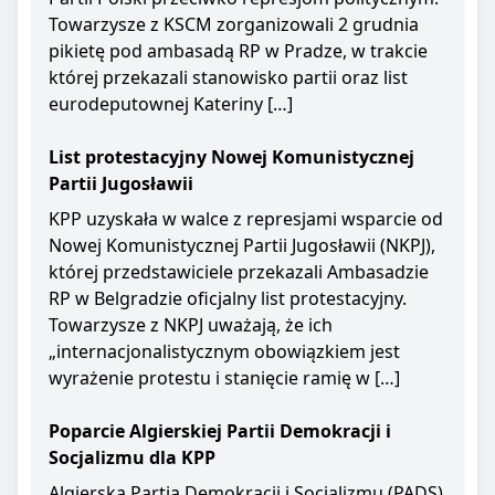
Towarzysze z KSCM zorganizowali 2 grudnia
pikietę pod ambasadą RP w Pradze, w trakcie
której przekazali stanowisko partii oraz list
eurodeputownej Kateriny […]
List protestacyjny Nowej Komunistycznej
Partii Jugosławii
KPP uzyskała w walce z represjami wsparcie od
Nowej Komunistycznej Partii Jugosławii (NKPJ),
której przedstawiciele przekazali Ambasadzie
RP w Belgradzie oficjalny list protestacyjny.
Towarzysze z NKPJ uważają, że ich
„internacjonalistycznym obowiązkiem jest
wyrażenie protestu i stanięcie ramię w […]
Poparcie Algierskiej Partii Demokracji i
Socjalizmu dla KPP
Algierska Partia Demokracji i Socjalizmu (PADS)