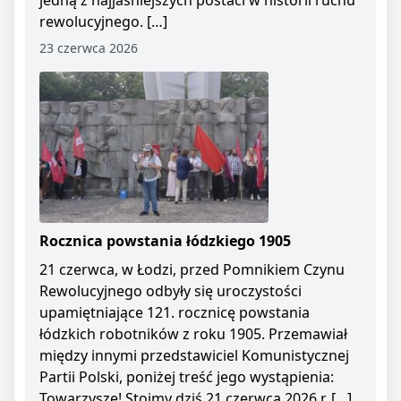
jedną z najjaśniejszych postaci w historii ruchu
rewolucyjnego. […]
23 czerwca 2026
Rocznica powstania łódzkiego 1905
21 czerwca, w Łodzi, przed Pomnikiem Czynu
Rewolucyjnego odbyły się uroczystości
upamiętniające 121. rocznicę powstania
łódzkich robotników z roku 1905. Przemawiał
między innymi przedstawiciel Komunistycznej
Partii Polski, poniżej treść jego wystąpienia:
Towarzysze! Stoimy dziś 21 czerwca 2026 r. […]