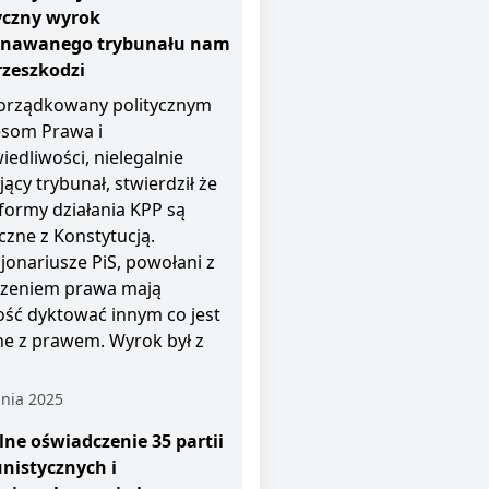
yczny wyrok
znawanego trybunału nam
rzeszkodzi
rządkowany politycznym
esom Prawa i
iedliwości, nielegalnie
jący trybunał, stwierdził że
i formy działania KPP są
czne z Konstytucją.
jonariusze PiS, powołani z
zeniem prawa mają
ość dyktować innym co jest
e z prawem. Wyrok był z
nia 2025
ne oświadczenie 35 partii
nistycznych i