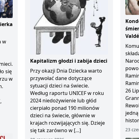
Kondo
ierka
śmier
Vald
a w
Komun
skład
Kapitalizm głodzi i zabija dzieci
Naro
mieci.
powod
Przy okazji Dnia Dziecka warto
ło się
Ramir
przywołać dane dotyczące
arzu w
Ramir
sytuacji dzieci na świecie.
n.
26 Li
Według raportu UNICEF w roku
Granm
2024 niedożywienie lub głód
,
Rewol
cierpiało ponad 190 milionów
jedną
dzieci na świecie, głównie w
histo
krajach rozwijających się. Dzieje
23 cze
się tak zarówno w […]