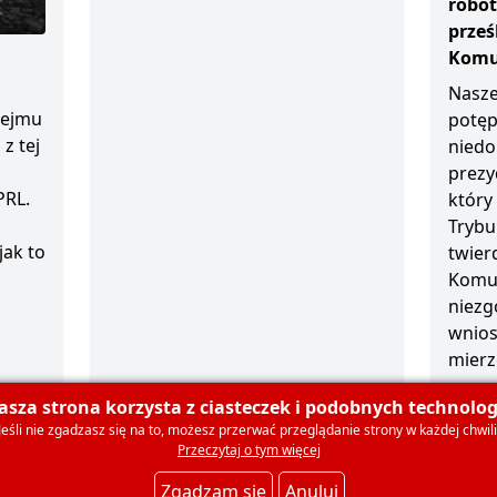
robot
prze
Komun
Nasze
sejmu
potęp
z tej
niedo
prezy
PRL.
który
Trybu
jak to
twierd
Komun
niezg
wnios
mierz
1 grud
asza strona korzysta z ciasteczek i podobnych technologi
Jeśli nie zgadzasz się na to, możesz przerwać przeglądanie strony w każdej chwili
Przeczytaj o tym więcej
olski
O nas
Dla mediów
Deklaracja członkowska
Ko
Zgadzam się
Anuluj