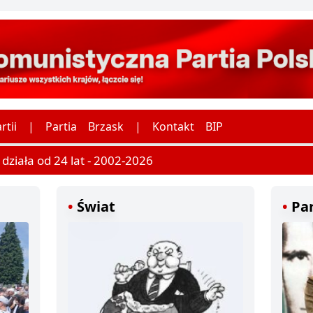
rtii
|
Partia
Brzask
|
Kontakt
BIP
ziała od 24 lat - 2002-2026
Świat
Par