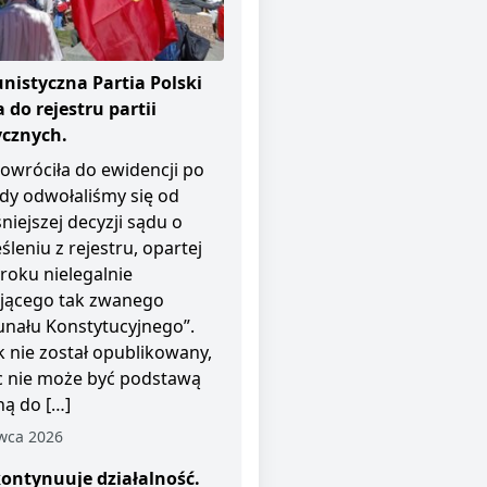
istyczna Partia Polski
 do rejestru partii
ycznych.
owróciła do ewidencji po
dy odwołaliśmy się od
niejszej decyzji sądu o
śleniu z rejestru, opartej
roku nielegalnie
ającego tak zwanego
unału Konstytucyjnego”.
 nie został opublikowany,
c nie może być podstawą
ą do […]
wca 2026
ontynuuje działalność.