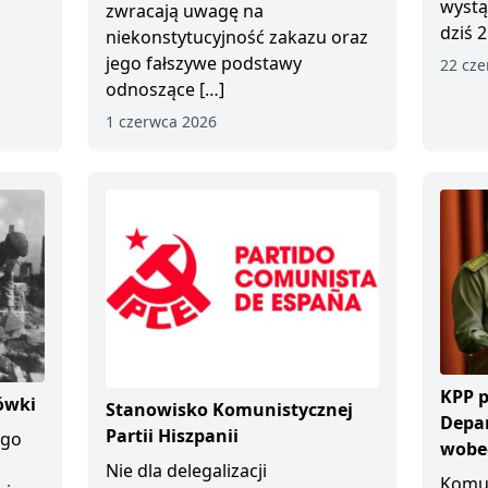
wystą
zwracają uwagę na
dziś 2
niekonstytucyjność zakazu oraz
jego fałszywe podstawy
22 cze
odnoszące […]
1 czerwca 2026
KPP p
ówki
Stanowisko Komunistycznej
Depa
Partii Hiszpanii
ego
wobec
Nie dla delegalizacji
Komun