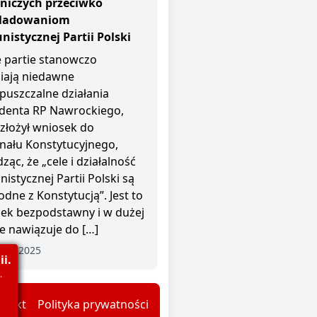
niczych przeciwko
śladowaniom
istycznej Partii Polski
 partie stanowczo
iają niedawne
puszczalne działania
denta RP Nawrockiego,
 złożył wniosek do
nału Konstytucyjnego,
ząc, że „cele i działalność
istycznej Partii Polski są
odne z Konstytucją”. Jest to
ek bezpodstawny i w dużej
e nawiązuje do […]
nia 2025
i.
.
ntakt
Polityka prywatności