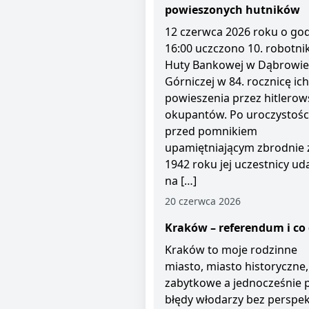
powieszonych hutników
12 czerwca 2026 roku o god
16:00 uczczono 10. robotni
Huty Bankowej w Dąbrowie
Górniczej w 84. rocznicę ich
powieszenia przez hitlerow
okupantów. Po uroczystośc
przed pomnikiem
upamiętniającym zbrodnie 
1942 roku jej uczestnicy uda
na […]
20 czerwca 2026
Kraków – referendum i co 
Kraków to moje rodzinne
miasto, miasto historyczne,
zabytkowe a jednocześnie 
błędy włodarzy bez perspe