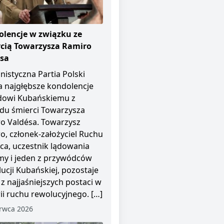
lencje w związku ze
cią Towarzysza Ramiro
ésa
istyczna Partia Polski
a najgłębsze kondolencje
dowi Kubańskiemu z
u śmierci Towarzysza
o Valdésa. Towarzysz
o, członek-założyciel Ruchu
pca, uczestnik lądowania
y i jeden z przywódców
ucji Kubańskiej, pozostaje
 z najjaśniejszych postaci w
rii ruchu rewolucyjnego. […]
rwca 2026