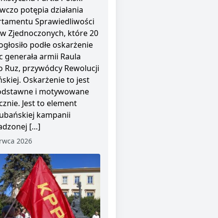
wczo potępia działania
tamentu Sprawiedliwości
w Zjednoczonych, które 20
ogłosiło podłe oskarżenie
 generała armii Raula
o Ruz, przywódcy Rewolucji
skiej. Oskarżenie to jest
odstawne i motywowane
cznie. Jest to element
ubańskiej kampanii
dzonej […]
rwca 2026