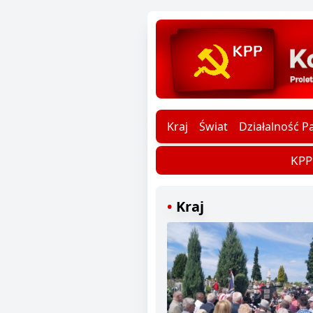
Kraj
Świat
Działalność Pa
KPP d
Kraj