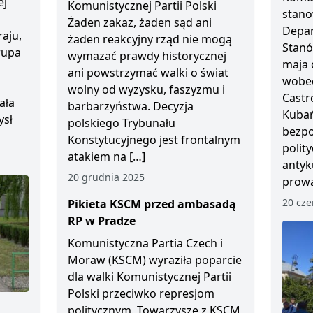
ej
Komunistycznej Partii Polski
stano
Żaden zakaz, żaden sąd ani
Depar
aju,
żaden reakcyjny rząd nie mogą
Stanó
Grupa
wymazać prawdy historycznej
maja 
ani powstrzymać walki o świat
wobec
wolny od wyzysku, faszyzmu i
Castr
ała
barbarzyństwa. Decyzja
Kubań
ysł
polskiego Trybunału
bezp
Konstytucyjnego jest frontalnym
polity
atakiem na […]
antyk
20 grudnia 2025
prowa
20 cze
Pikieta KSCM przed ambasadą
RP w Pradze
Komunistyczna Partia Czech i
Moraw (KSCM) wyraziła poparcie
dla walki Komunistycznej Partii
Polski przeciwko represjom
politycznym. Towarzysze z KSCM