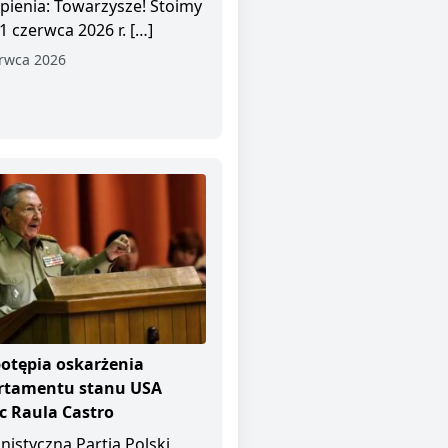
pienia: Towarzysze! Stoimy
1 czerwca 2026 r. […]
rwca 2026
otępia oskarżenia
rtamentu stanu USA
 Raula Castro
istyczna Partia Polski