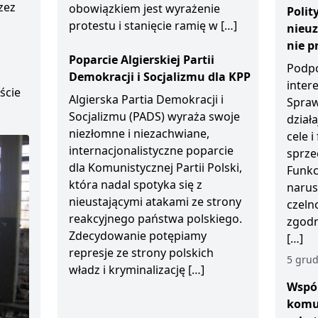
zez
obowiązkiem jest wyrażenie
Polit
protestu i stanięcie ramię w […]
nieu
D
nie p
Poparcie Algierskiej Partii
Podpo
Demokracji i Socjalizmu dla KPP
inter
ście
Algierska Partia Demokracji i
Spraw
Socjalizmu (PADS) wyraża swoje
działa
niezłomne i niezachwiane,
cele 
internacjonalistyczne poparcie
sprze
dla Komunistycznej Partii Polski,
Funkc
która nadal spotyka się z
narus
nieustającymi atakami ze strony
czeln
reakcyjnego państwa polskiego.
zgodn
Zdecydowanie potępiamy
[…]
represje ze strony polskich
5 grud
władz i kryminalizację […]
Wspól
komu