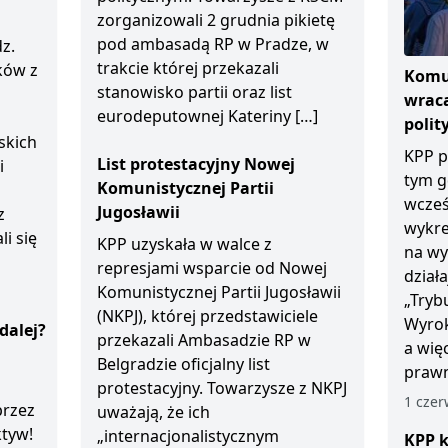
zorganizowali 2 grudnia pikietę
pod ambasadą RP w Pradze, w
z.
trakcie której przekazali
ków z
Komun
stanowisko partii oraz list
wraca
eurodeputownej Kateriny […]
polit
skich
KPP p
List protestacyjny Nowej
i
tym g
Komunistycznej Partii
wcześ
Jugosławii
z
wykre
li się
KPP uzyskała w walce z
na wy
represjami wsparcie od Nowej
dział
Komunistycznej Partii Jugosławii
„Tryb
(NKPJ), której przedstawiciele
Wyrok
dalej?
przekazali Ambasadzie RP w
a wię
Belgradzie oficjalny list
prawn
protestacyjny. Towarzysze z NKPJ
1 czer
przez
uważają, że ich
ktyw!
„internacjonalistycznym
KPP k