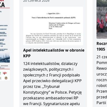
20 czerwca 2026
Roczn
1905
Apel intelektualistów w obronie
KPP
21 cz
Pomn
124 intelektualistów, działaczy
Rewol
związkowych, politycznych i
urocz
społecznych z Francji podpisało
roczn
Apel przeciwko delegalizacji KPP
robot
przez tzw. „Trybunał
Przem
Konstytucyjny” w Polsce. Petycję
przed
przekazano ambasadorowi RP
Partii
we Francji. Sygnatariusze apelu