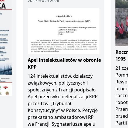
20 czerwca 2026
Roczn
1905
Apel intelektualistów w obronie
KPP
21 cz
Pomn
124 intelektualistów, działaczy
Rewol
związkowych, politycznych i
urocz
społecznych z Francji podpisało
roczn
Apel przeciwko delegalizacji KPP
robot
przez tzw. „Trybunał
Przem
Konstytucyjny” w Polsce. Petycję
przed
przekazano ambasadorowi RP
Partii
we Francji. Sygnatariusze apelu