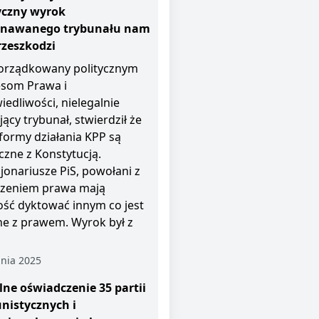
yczny wyrok
znawanego trybunału nam
rzeszkodzi
rządkowany politycznym
esom Prawa i
iedliwości, nielegalnie
jący trybunał, stwierdził że
i formy działania KPP są
czne z Konstytucją.
jonariusze PiS, powołani z
zeniem prawa mają
ość dyktować innym co jest
e z prawem. Wyrok był z
nia 2025
ne oświadczenie 35 partii
nistycznych i