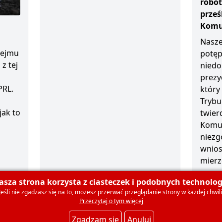
robot
prze
Komun
Nasze
sejmu
potęp
z tej
niedo
prezy
PRL.
który
Trybu
jak to
twierd
Komun
niezg
wnios
mierz
1 grud
asza strona korzysta z ciasteczek i podobnych technologi
Jeśli nie zgadzasz się na to, możesz przerwać przeglądanie strony w każdej chwili
Przeczytaj o tym więcej
olski
O nas
Dla mediów
Deklaracja członkowska
Ko
Zgadzam się
Anuluj