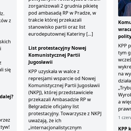
zorganizowali 2 grudnia pikietę
pod ambasadą RP w Pradze, w
z.
trakcie której przekazali
ków z
Komun
stanowisko partii oraz list
wraca
eurodeputownej Kateriny […]
polit
skich
KPP p
List protestacyjny Nowej
i
tym g
Komunistycznej Partii
wcześ
Jugosławii
z
wykre
li się
KPP uzyskała w walce z
na wy
represjami wsparcie od Nowej
dział
Komunistycznej Partii Jugosławii
„Tryb
(NKPJ), której przedstawiciele
Wyrok
dalej?
przekazali Ambasadzie RP w
a wię
Belgradzie oficjalny list
prawn
protestacyjny. Towarzysze z NKPJ
1 czer
przez
uważają, że ich
ktyw!
„internacjonalistycznym
KPP k