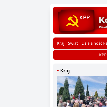
Kraj
Świat
Działalność Pa
KPP d
Kraj