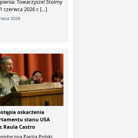
pienia: Towarzysze! Stoimy
1 czerwca 2026 r. […]
rwca 2026
otępia oskarżenia
rtamentu stanu USA
 Raula Castro
istyczna Partia Polski