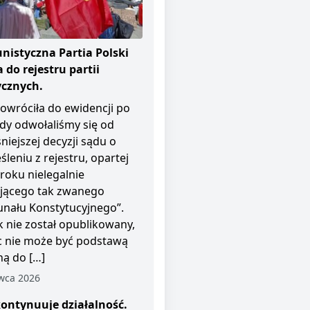
istyczna Partia Polski
 do rejestru partii
ycznych.
owróciła do ewidencji po
dy odwołaliśmy się od
niejszej decyzji sądu o
śleniu z rejestru, opartej
roku nielegalnie
ającego tak zwanego
unału Konstytucyjnego”.
 nie został opublikowany,
c nie może być podstawą
ą do […]
wca 2026
ontynuuje działalność.