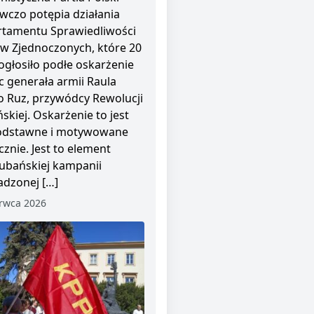
wczo potępia działania
tamentu Sprawiedliwości
w Zjednoczonych, które 20
ogłosiło podłe oskarżenie
 generała armii Raula
o Ruz, przywódcy Rewolucji
skiej. Oskarżenie to jest
odstawne i motywowane
cznie. Jest to element
ubańskiej kampanii
dzonej […]
rwca 2026