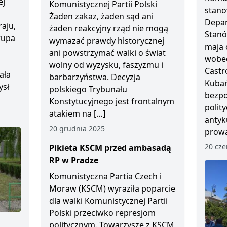
ej
Komunistycznej Partii Polski
stano
Żaden zakaz, żaden sąd ani
Depar
aju,
żaden reakcyjny rząd nie mogą
Stanó
Grupa
wymazać prawdy historycznej
maja 
ani powstrzymać walki o świat
wobec
wolny od wyzysku, faszyzmu i
Castr
ała
barbarzyństwa. Decyzja
Kubań
ysł
polskiego Trybunału
bezp
Konstytucyjnego jest frontalnym
polity
atakiem na […]
antyk
20 grudnia 2025
prowa
20 cze
Pikieta KSCM przed ambasadą
RP w Pradze
Komunistyczna Partia Czech i
Moraw (KSCM) wyraziła poparcie
dla walki Komunistycznej Partii
Polski przeciwko represjom
politycznym. Towarzysze z KSCM