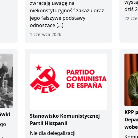
wystą
zwracają uwagę na
dziś 2
niekonstytucyjność zakazu oraz
jego fałszywe podstawy
22 cze
odnoszące […]
1 czerwca 2026
KPP p
ówki
Stanowisko Komunistycznej
Depa
Partii Hiszpanii
ego
wobec
Nie dla delegalizacji
Komun