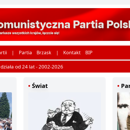
rtii
|
Partia
Brzask
|
Kontakt
BIP
ziała od 24 lat - 2002-2026
Świat
Par