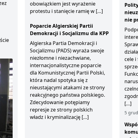
zez
obowiązkiem jest wyrażenie
Polit
protestu i stanięcie ramię w […]
nieu
D
nie p
Poparcie Algierskiej Partii
Podpo
Demokracji i Socjalizmu dla KPP
inter
ście
Algierska Partia Demokracji i
Spraw
Socjalizmu (PADS) wyraża swoje
działa
niezłomne i niezachwiane,
cele 
internacjonalistyczne poparcie
sprze
dla Komunistycznej Partii Polski,
Funkc
która nadal spotyka się z
narus
nieustającymi atakami ze strony
czeln
reakcyjnego państwa polskiego.
zgodn
Zdecydowanie potępiamy
[…]
represje ze strony polskich
5 grud
władz i kryminalizację […]
Wspól
komu