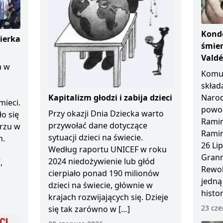
Kondo
ierka
śmier
Vald
a w
Komun
skład
Kapitalizm głodzi i zabija dzieci
Naro
mieci.
powod
Przy okazji Dnia Dziecka warto
ło się
Ramir
przywołać dane dotyczące
arzu w
Ramir
sytuacji dzieci na świecie.
n.
26 Li
Według raportu UNICEF w roku
Granm
2024 niedożywienie lub głód
,
Rewol
cierpiało ponad 190 milionów
jedną
dzieci na świecie, głównie w
histo
krajach rozwijających się. Dzieje
23 cze
się tak zarówno w […]