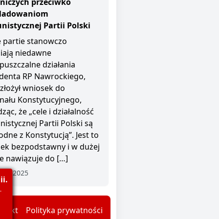
niczych przeciwko
śladowaniom
istycznej Partii Polski
 partie stanowczo
iają niedawne
puszczalne działania
denta RP Nawrockiego,
 złożył wniosek do
nału Konstytucyjnego,
ząc, że „cele i działalność
istycznej Partii Polski są
odne z Konstytucją”. Jest to
ek bezpodstawny i w dużej
e nawiązuje do […]
nia 2025
i.
.
ntakt
Polityka prywatności