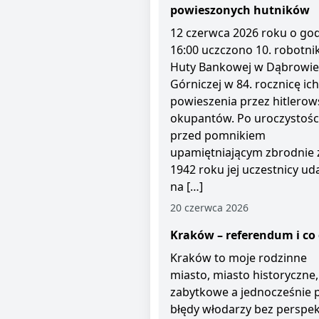
powieszonych hutników
12 czerwca 2026 roku o god
16:00 uczczono 10. robotni
Huty Bankowej w Dąbrowie
Górniczej w 84. rocznicę ich
powieszenia przez hitlerow
okupantów. Po uroczystośc
przed pomnikiem
upamiętniającym zbrodnie 
1942 roku jej uczestnicy uda
na […]
20 czerwca 2026
Kraków – referendum i co 
Kraków to moje rodzinne
miasto, miasto historyczne,
zabytkowe a jednocześnie 
błędy włodarzy bez perspe