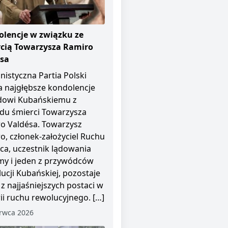
lencje w związku ze
cią Towarzysza Ramiro
ésa
istyczna Partia Polski
a najgłębsze kondolencje
dowi Kubańskiemu z
u śmierci Towarzysza
o Valdésa. Towarzysz
o, członek-założyciel Ruchu
pca, uczestnik lądowania
y i jeden z przywódców
ucji Kubańskiej, pozostaje
 z najjaśniejszych postaci w
rii ruchu rewolucyjnego. […]
rwca 2026