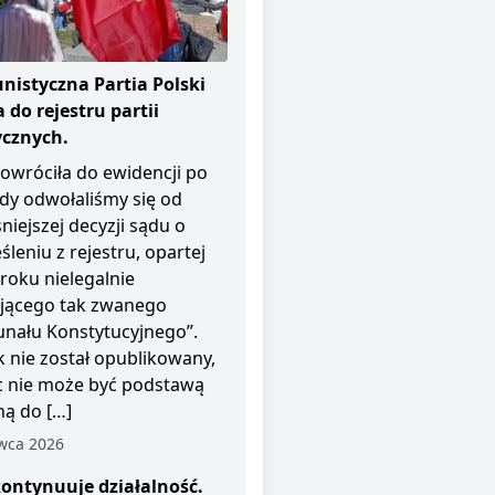
istyczna Partia Polski
 do rejestru partii
ycznych.
owróciła do ewidencji po
dy odwołaliśmy się od
niejszej decyzji sądu o
śleniu z rejestru, opartej
roku nielegalnie
ającego tak zwanego
unału Konstytucyjnego”.
 nie został opublikowany,
c nie może być podstawą
ą do […]
wca 2026
ontynuuje działalność.