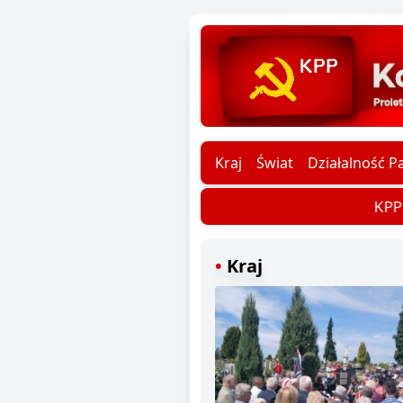
Kraj
Świat
Działalność Pa
KPP d
Kraj