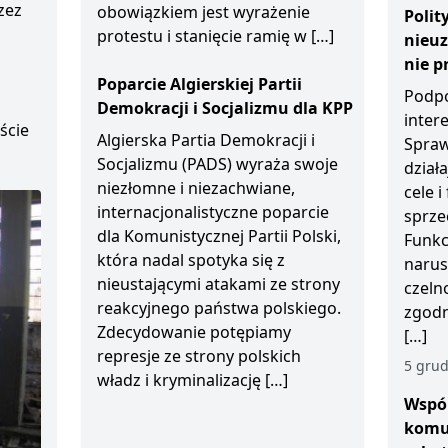
zez
obowiązkiem jest wyrażenie
Polit
protestu i stanięcie ramię w […]
nieu
D
nie p
Poparcie Algierskiej Partii
Podpo
Demokracji i Socjalizmu dla KPP
inter
ście
Algierska Partia Demokracji i
Spraw
Socjalizmu (PADS) wyraża swoje
działa
niezłomne i niezachwiane,
cele 
internacjonalistyczne poparcie
sprze
dla Komunistycznej Partii Polski,
Funkc
która nadal spotyka się z
narus
nieustającymi atakami ze strony
czeln
reakcyjnego państwa polskiego.
zgodn
Zdecydowanie potępiamy
[…]
represje ze strony polskich
5 grud
władz i kryminalizację […]
Wspól
komu