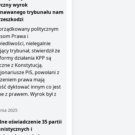
yczny wyrok
znawanego trybunału nam
rzeszkodzi
rządkowany politycznym
esom Prawa i
iedliwości, nielegalnie
jący trybunał, stwierdził że
i formy działania KPP są
czne z Konstytucją.
jonariusze PiS, powołani z
zeniem prawa mają
ość dyktować innym co jest
e z prawem. Wyrok był z
nia 2025
ne oświadczenie 35 partii
nistycznych i