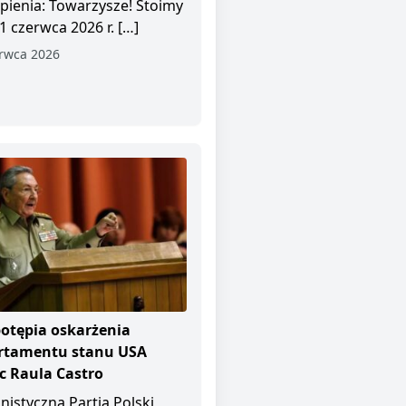
pienia: Towarzysze! Stoimy
1 czerwca 2026 r. […]
rwca 2026
otępia oskarżenia
rtamentu stanu USA
 Raula Castro
istyczna Partia Polski