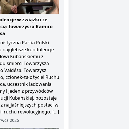
lencje w związku ze
cią Towarzysza Ramiro
ésa
istyczna Partia Polski
a najgłębsze kondolencje
dowi Kubańskiemu z
u śmierci Towarzysza
o Valdésa. Towarzysz
o, członek-założyciel Ruchu
pca, uczestnik lądowania
y i jeden z przywódców
ucji Kubańskiej, pozostaje
 z najjaśniejszych postaci w
rii ruchu rewolucyjnego. […]
rwca 2026