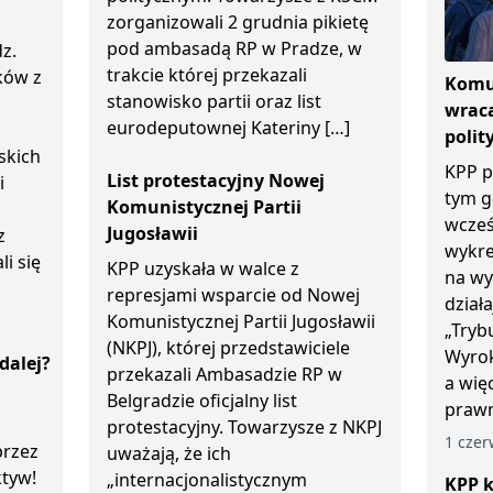
zorganizowali 2 grudnia pikietę
pod ambasadą RP w Pradze, w
z.
trakcie której przekazali
ków z
Komun
stanowisko partii oraz list
wraca
eurodeputownej Kateriny […]
polit
skich
KPP p
List protestacyjny Nowej
i
tym g
Komunistycznej Partii
wcześ
Jugosławii
z
wykre
li się
KPP uzyskała w walce z
na wy
represjami wsparcie od Nowej
dział
Komunistycznej Partii Jugosławii
„Tryb
(NKPJ), której przedstawiciele
Wyrok
dalej?
przekazali Ambasadzie RP w
a wię
Belgradzie oficjalny list
prawn
protestacyjny. Towarzysze z NKPJ
1 czer
przez
uważają, że ich
ktyw!
„internacjonalistycznym
KPP k