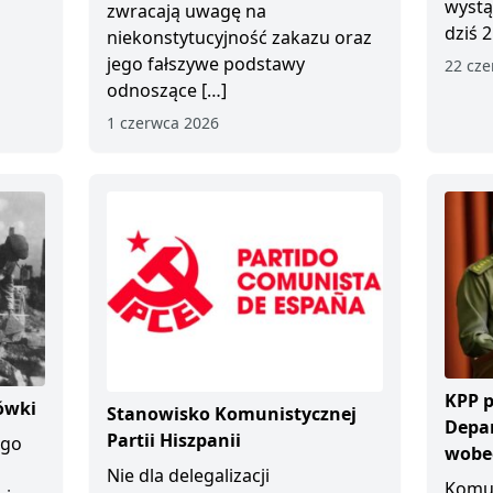
wystą
zwracają uwagę na
dziś 2
niekonstytucyjność zakazu oraz
jego fałszywe podstawy
22 cze
odnoszące […]
1 czerwca 2026
KPP p
ówki
Stanowisko Komunistycznej
Depa
Partii Hiszpanii
ego
wobec
Nie dla delegalizacji
Komun