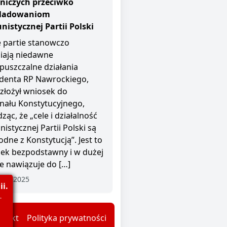
niczych przeciwko
śladowaniom
istycznej Partii Polski
 partie stanowczo
iają niedawne
puszczalne działania
denta RP Nawrockiego,
 złożył wniosek do
nału Konstytucyjnego,
ząc, że „cele i działalność
istycznej Partii Polski są
odne z Konstytucją”. Jest to
ek bezpodstawny i w dużej
e nawiązuje do […]
nia 2025
i.
.
ntakt
Polityka prywatności