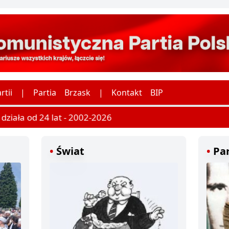
rtii
|
Partia
Brzask
|
Kontakt
BIP
ziała od 24 lat - 2002-2026
Świat
Par