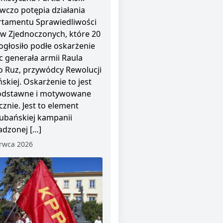
wczo potępia działania
tamentu Sprawiedliwości
w Zjednoczonych, które 20
ogłosiło podłe oskarżenie
 generała armii Raula
o Ruz, przywódcy Rewolucji
skiej. Oskarżenie to jest
odstawne i motywowane
cznie. Jest to element
ubańskiej kampanii
dzonej […]
rwca 2026