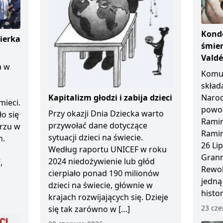
Kondo
ierka
śmier
Vald
a w
Komun
skład
Kapitalizm głodzi i zabija dzieci
Naro
mieci.
powod
Przy okazji Dnia Dziecka warto
ło się
Ramir
przywołać dane dotyczące
arzu w
Ramir
sytuacji dzieci na świecie.
n.
26 Li
Według raportu UNICEF w roku
Granm
2024 niedożywienie lub głód
,
Rewol
cierpiało ponad 190 milionów
jedną
dzieci na świecie, głównie w
histo
krajach rozwijających się. Dzieje
23 cze
się tak zarówno w […]