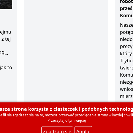
robot
prze
Komun
Nasze
sejmu
potęp
z tej
niedo
prezy
PRL.
który
Trybu
jak to
twierd
Komun
niezg
wnios
mierz
1 grud
asza strona korzysta z ciasteczek i podobnych technologi
Jeśli nie zgadzasz się na to, możesz przerwać przeglądanie strony w każdej chwili
Przeczytaj o tym więcej
olski
O nas
Dla mediów
Deklaracja członkowska
Ko
Zgadzam się
Anuluj