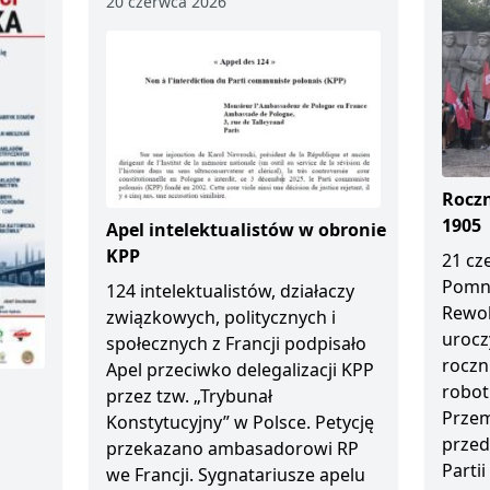
20 czerwca 2026
Roczn
1905
Apel intelektualistów w obronie
KPP
21 cz
Pomn
124 intelektualistów, działaczy
Rewol
związkowych, politycznych i
urocz
społecznych z Francji podpisało
roczn
Apel przeciwko delegalizacji KPP
robot
przez tzw. „Trybunał
Przem
Konstytucyjny” w Polsce. Petycję
przed
przekazano ambasadorowi RP
Partii
we Francji. Sygnatariusze apelu