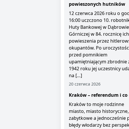
powieszonych hutników
12 czerwca 2026 roku o god
16:00 uczczono 10. robotni
Huty Bankowej w Dąbrowie
Górniczej w 84. rocznicę ich
powieszenia przez hitlerow
okupantów. Po uroczystośc
przed pomnikiem
upamiętniającym zbrodnie 
1942 roku jej uczestnicy uda
na […]
20 czerwca 2026
Kraków – referendum i co 
Kraków to moje rodzinne
miasto, miasto historyczne,
zabytkowe a jednocześnie 
błędy włodarzy bez perspe