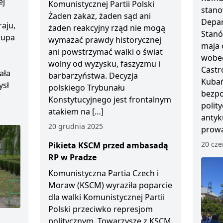
ej
Komunistycznej Partii Polski
stano
Żaden zakaz, żaden sąd ani
Depar
aju,
żaden reakcyjny rząd nie mogą
Stanó
Grupa
wymazać prawdy historycznej
maja 
ani powstrzymać walki o świat
wobec
wolny od wyzysku, faszyzmu i
Castr
ała
barbarzyństwa. Decyzja
Kubań
ysł
polskiego Trybunału
bezp
Konstytucyjnego jest frontalnym
polity
atakiem na […]
antyk
20 grudnia 2025
prowa
20 cze
Pikieta KSCM przed ambasadą
RP w Pradze
Komunistyczna Partia Czech i
Moraw (KSCM) wyraziła poparcie
dla walki Komunistycznej Partii
Polski przeciwko represjom
politycznym. Towarzysze z KSCM