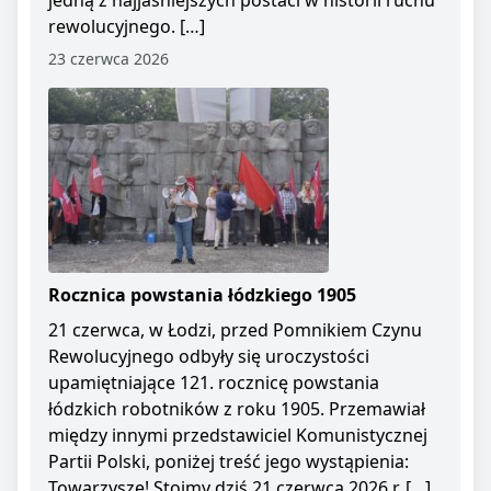
jedną z najjaśniejszych postaci w historii ruchu
rewolucyjnego. […]
23 czerwca 2026
Rocznica powstania łódzkiego 1905
21 czerwca, w Łodzi, przed Pomnikiem Czynu
Rewolucyjnego odbyły się uroczystości
upamiętniające 121. rocznicę powstania
łódzkich robotników z roku 1905. Przemawiał
między innymi przedstawiciel Komunistycznej
Partii Polski, poniżej treść jego wystąpienia:
Towarzysze! Stoimy dziś 21 czerwca 2026 r. […]