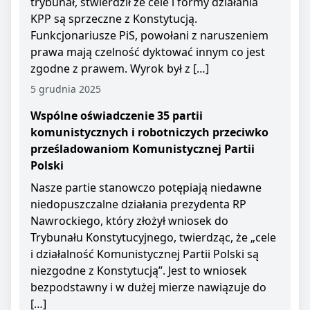
trybunał, stwierdził że cele i formy działania
KPP są sprzeczne z Konstytucją.
Funkcjonariusze PiS, powołani z naruszeniem
prawa mają czelność dyktować innym co jest
zgodne z prawem. Wyrok był z […]
5 grudnia 2025
Wspólne oświadczenie 35 partii
komunistycznych i robotniczych przeciwko
prześladowaniom Komunistycznej Partii
Polski
Nasze partie stanowczo potępiają niedawne
niedopuszczalne działania prezydenta RP
Nawrockiego, który złożył wniosek do
Trybunału Konstytucyjnego, twierdząc, że „cele
i działalność Komunistycznej Partii Polski są
niezgodne z Konstytucją”. Jest to wniosek
bezpodstawny i w dużej mierze nawiązuje do
[…]