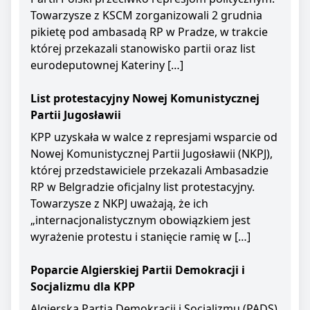
Towarzysze z KSCM zorganizowali 2 grudnia
pikietę pod ambasadą RP w Pradze, w trakcie
której przekazali stanowisko partii oraz list
eurodeputownej Kateriny […]
List protestacyjny Nowej Komunistycznej
Partii Jugosławii
KPP uzyskała w walce z represjami wsparcie od
Nowej Komunistycznej Partii Jugosławii (NKPJ),
której przedstawiciele przekazali Ambasadzie
RP w Belgradzie oficjalny list protestacyjny.
Towarzysze z NKPJ uważają, że ich
„internacjonalistycznym obowiązkiem jest
wyrażenie protestu i stanięcie ramię w […]
Poparcie Algierskiej Partii Demokracji i
Socjalizmu dla KPP
Algierska Partia Demokracji i Socjalizmu (PADS)