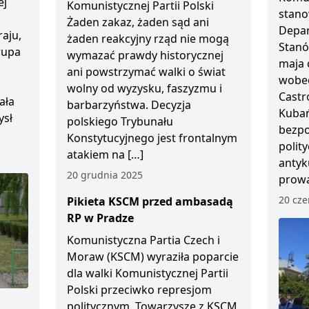
ej
Komunistycznej Partii Polski
stano
Żaden zakaz, żaden sąd ani
Depar
aju,
żaden reakcyjny rząd nie mogą
Stanó
Grupa
wymazać prawdy historycznej
maja 
ani powstrzymać walki o świat
wobec
wolny od wyzysku, faszyzmu i
Castr
ała
barbarzyństwa. Decyzja
Kubań
ysł
polskiego Trybunału
bezp
Konstytucyjnego jest frontalnym
polity
atakiem na […]
antyk
20 grudnia 2025
prowa
20 cze
Pikieta KSCM przed ambasadą
RP w Pradze
Komunistyczna Partia Czech i
Moraw (KSCM) wyraziła poparcie
dla walki Komunistycznej Partii
Polski przeciwko represjom
politycznym. Towarzysze z KSCM