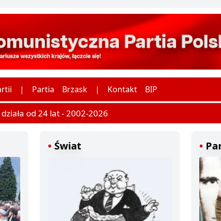
rtii
|
Partia
Brzask
|
Kontakt
BIP
ziała od 24 lat - 2002-2026
Świat
Par