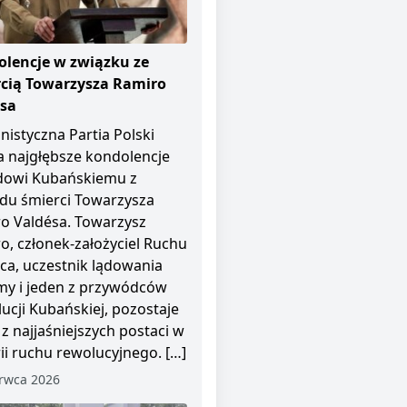
lencje w związku ze
cią Towarzysza Ramiro
ésa
istyczna Partia Polski
a najgłębsze kondolencje
dowi Kubańskiemu z
u śmierci Towarzysza
o Valdésa. Towarzysz
o, członek-założyciel Ruchu
pca, uczestnik lądowania
y i jeden z przywódców
ucji Kubańskiej, pozostaje
 z najjaśniejszych postaci w
rii ruchu rewolucyjnego. […]
rwca 2026