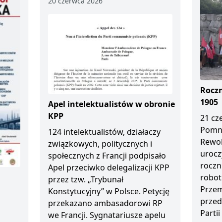
20 czerwca 2026
Roczn
1905
Apel intelektualistów w obronie
KPP
21 cz
Pomn
124 intelektualistów, działaczy
Rewol
związkowych, politycznych i
urocz
społecznych z Francji podpisało
roczn
Apel przeciwko delegalizacji KPP
robot
przez tzw. „Trybunał
Przem
Konstytucyjny” w Polsce. Petycję
przed
przekazano ambasadorowi RP
Partii
we Francji. Sygnatariusze apelu