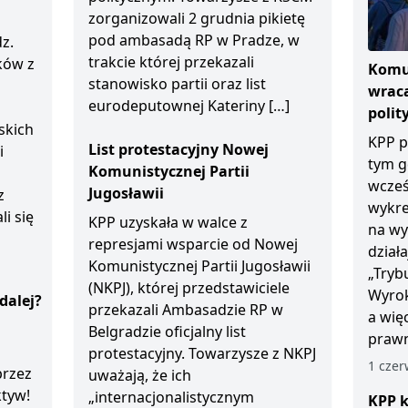
zorganizowali 2 grudnia pikietę
pod ambasadą RP w Pradze, w
z.
trakcie której przekazali
ków z
Komun
stanowisko partii oraz list
wraca
eurodeputownej Kateriny […]
polit
skich
KPP p
List protestacyjny Nowej
i
tym g
Komunistycznej Partii
wcześ
Jugosławii
z
wykre
li się
KPP uzyskała w walce z
na wy
represjami wsparcie od Nowej
dział
Komunistycznej Partii Jugosławii
„Tryb
(NKPJ), której przedstawiciele
Wyrok
dalej?
przekazali Ambasadzie RP w
a wię
Belgradzie oficjalny list
prawn
protestacyjny. Towarzysze z NKPJ
1 czer
przez
uważają, że ich
ktyw!
„internacjonalistycznym
KPP k