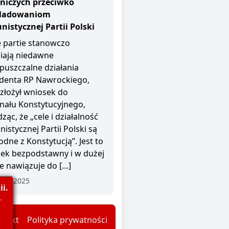
niczych przeciwko
śladowaniom
istycznej Partii Polski
 partie stanowczo
iają niedawne
puszczalne działania
denta RP Nawrockiego,
 złożył wniosek do
nału Konstytucyjnego,
ząc, że „cele i działalność
istycznej Partii Polski są
odne z Konstytucją”. Jest to
ek bezpodstawny i w dużej
e nawiązuje do […]
nia 2025
i.
.
ntakt
Polityka prywatności