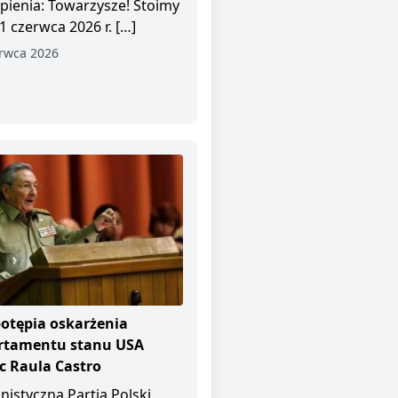
pienia: Towarzysze! Stoimy
1 czerwca 2026 r. […]
rwca 2026
otępia oskarżenia
rtamentu stanu USA
 Raula Castro
istyczna Partia Polski