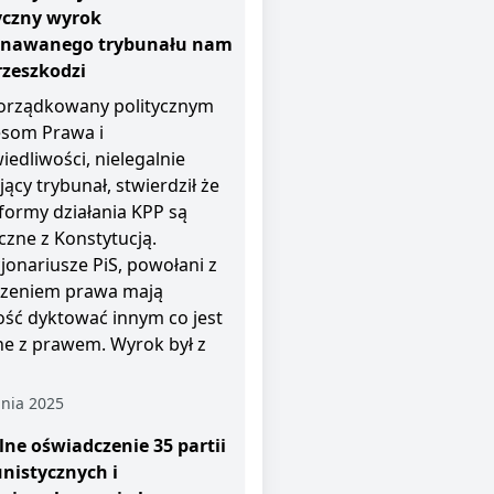
yczny wyrok
znawanego trybunału nam
rzeszkodzi
rządkowany politycznym
esom Prawa i
iedliwości, nielegalnie
jący trybunał, stwierdził że
i formy działania KPP są
czne z Konstytucją.
jonariusze PiS, powołani z
zeniem prawa mają
ość dyktować innym co jest
e z prawem. Wyrok był z
nia 2025
ne oświadczenie 35 partii
nistycznych i