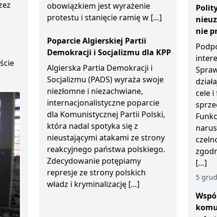
zez
obowiązkiem jest wyrażenie
Polit
protestu i stanięcie ramię w […]
nieu
D
nie p
Poparcie Algierskiej Partii
Podpo
Demokracji i Socjalizmu dla KPP
inter
ście
Algierska Partia Demokracji i
Spraw
Socjalizmu (PADS) wyraża swoje
działa
niezłomne i niezachwiane,
cele 
internacjonalistyczne poparcie
sprze
dla Komunistycznej Partii Polski,
Funkc
która nadal spotyka się z
narus
nieustającymi atakami ze strony
czeln
reakcyjnego państwa polskiego.
zgodn
Zdecydowanie potępiamy
[…]
represje ze strony polskich
5 grud
władz i kryminalizację […]
Wspól
komu