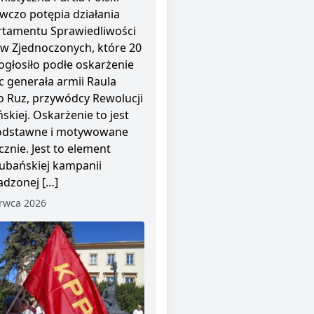
wczo potępia działania
tamentu Sprawiedliwości
w Zjednoczonych, które 20
ogłosiło podłe oskarżenie
 generała armii Raula
o Ruz, przywódcy Rewolucji
skiej. Oskarżenie to jest
odstawne i motywowane
cznie. Jest to element
ubańskiej kampanii
dzonej […]
rwca 2026