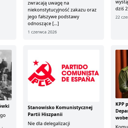
wystą
zwracają uwagę na
dziś 2
niekonstytucyjność zakazu oraz
jego fałszywe podstawy
22 cze
odnoszące […]
1 czerwca 2026
KPP p
ówki
Stanowisko Komunistycznej
Depa
Partii Hiszpanii
ego
wobec
Nie dla delegalizacji
Komun