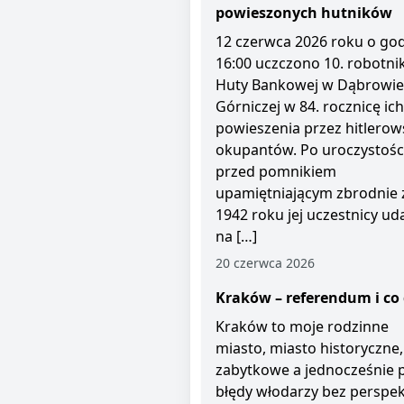
powieszonych hutników
12 czerwca 2026 roku o god
16:00 uczczono 10. robotni
Huty Bankowej w Dąbrowie
Górniczej w 84. rocznicę ich
powieszenia przez hitlerow
okupantów. Po uroczystośc
przed pomnikiem
upamiętniającym zbrodnie 
1942 roku jej uczestnicy uda
na […]
20 czerwca 2026
Kraków – referendum i co 
Kraków to moje rodzinne
miasto, miasto historyczne,
zabytkowe a jednocześnie 
błędy włodarzy bez perspe