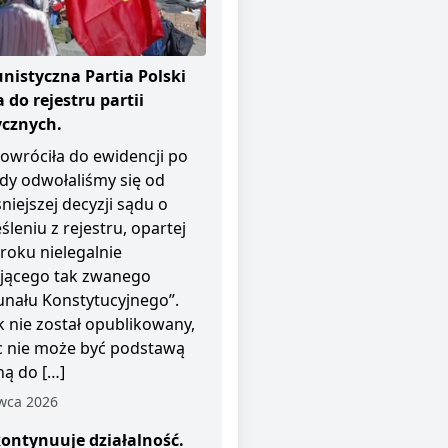
istyczna Partia Polski
 do rejestru partii
ycznych.
owróciła do ewidencji po
dy odwołaliśmy się od
niejszej decyzji sądu o
śleniu z rejestru, opartej
roku nielegalnie
ającego tak zwanego
unału Konstytucyjnego”.
 nie został opublikowany,
c nie może być podstawą
ą do […]
wca 2026
ontynuuje działalność.