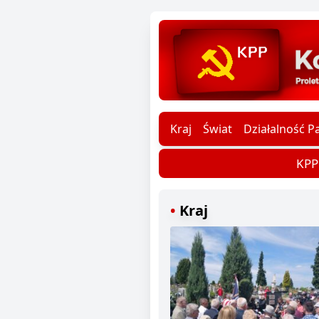
Kraj
Świat
Działalność Pa
KPP d
Kraj