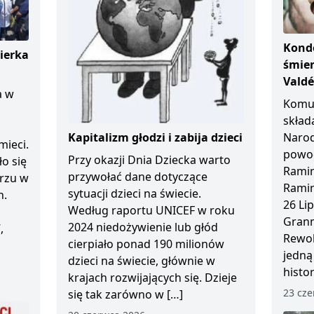
Kondo
ierka
śmier
Vald
a w
Komun
skład
Kapitalizm głodzi i zabija dzieci
Naro
mieci.
powod
Przy okazji Dnia Dziecka warto
ło się
Ramir
przywołać dane dotyczące
arzu w
Ramir
sytuacji dzieci na świecie.
n.
26 Li
Według raportu UNICEF w roku
Granm
2024 niedożywienie lub głód
,
Rewol
cierpiało ponad 190 milionów
jedną
dzieci na świecie, głównie w
histo
krajach rozwijających się. Dzieje
23 cze
się tak zarówno w […]