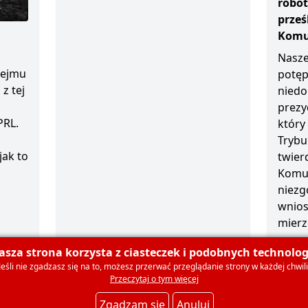
robot
prze
Komun
Nasze
sejmu
potęp
z tej
niedo
prezy
PRL.
który
Trybu
jak to
twierd
Komun
niezg
wnios
mierz
1 grud
asza strona korzysta z ciasteczek i podobnych technologi
Jeśli nie zgadzasz się na to, możesz przerwać przeglądanie strony w każdej chwili
Przeczytaj o tym więcej
olski
O nas
Dla mediów
Deklaracja członkowska
Ko
Zgadzam się
Anuluj