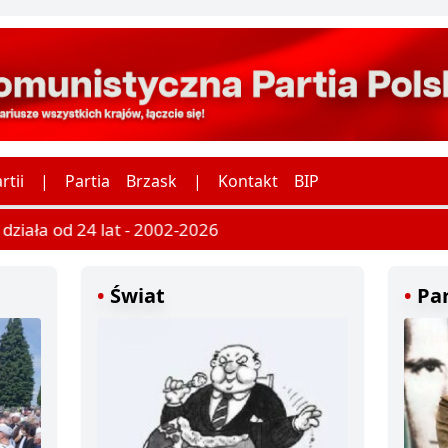
rtii
|
Partia
Brzask
|
Kontakt
BIP
ziała od 24 lat - 2002-2026
Świat
Par