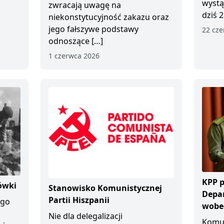
wystą
zwracają uwagę na
dziś 2
niekonstytucyjność zakazu oraz
jego fałszywe podstawy
22 cze
odnoszące […]
1 czerwca 2026
KPP p
ówki
Stanowisko Komunistycznej
Depa
Partii Hiszpanii
ego
wobec
Nie dla delegalizacji
Komun