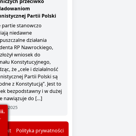
niczych przeciwko
śladowaniom
istycznej Partii Polski
 partie stanowczo
iają niedawne
puszczalne działania
denta RP Nawrockiego,
 złożył wniosek do
nału Konstytucyjnego,
ząc, że „cele i działalność
istycznej Partii Polski są
odne z Konstytucją”. Jest to
ek bezpodstawny i w dużej
e nawiązuje do […]
nia 2025
i.
.
ntakt
Polityka prywatności