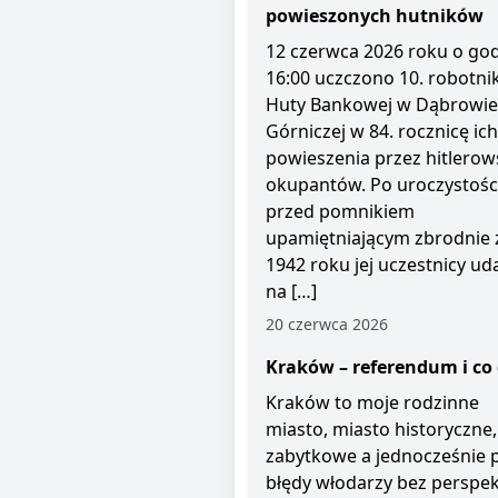
powieszonych hutników
12 czerwca 2026 roku o god
16:00 uczczono 10. robotni
Huty Bankowej w Dąbrowie
Górniczej w 84. rocznicę ich
powieszenia przez hitlerow
okupantów. Po uroczystośc
przed pomnikiem
upamiętniającym zbrodnie 
1942 roku jej uczestnicy uda
na […]
20 czerwca 2026
Kraków – referendum i co 
Kraków to moje rodzinne
miasto, miasto historyczne,
zabytkowe a jednocześnie 
błędy włodarzy bez perspe