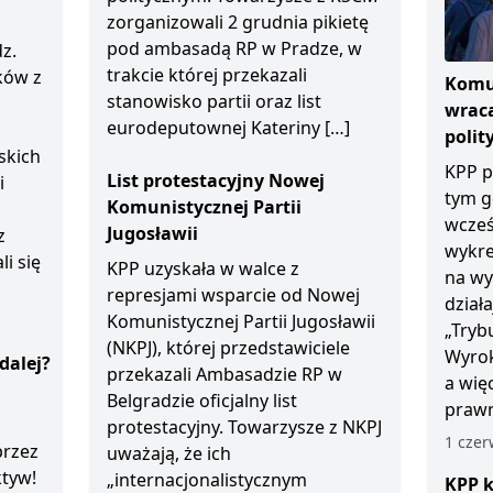
zorganizowali 2 grudnia pikietę
pod ambasadą RP w Pradze, w
z.
trakcie której przekazali
ków z
Komun
stanowisko partii oraz list
wraca
eurodeputownej Kateriny […]
polit
skich
KPP p
List protestacyjny Nowej
i
tym g
Komunistycznej Partii
wcześ
Jugosławii
z
wykre
li się
KPP uzyskała w walce z
na wy
represjami wsparcie od Nowej
dział
Komunistycznej Partii Jugosławii
„Tryb
(NKPJ), której przedstawiciele
Wyrok
dalej?
przekazali Ambasadzie RP w
a wię
Belgradzie oficjalny list
prawn
protestacyjny. Towarzysze z NKPJ
1 czer
przez
uważają, że ich
ktyw!
„internacjonalistycznym
KPP k