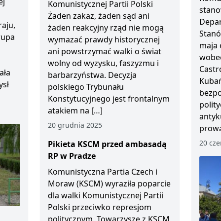
ej
Komunistycznej Partii Polski
stano
Żaden zakaz, żaden sąd ani
Depar
aju,
żaden reakcyjny rząd nie mogą
Stanó
Grupa
wymazać prawdy historycznej
maja 
ani powstrzymać walki o świat
wobec
wolny od wyzysku, faszyzmu i
Castr
ała
barbarzyństwa. Decyzja
Kubań
ysł
polskiego Trybunału
bezp
Konstytucyjnego jest frontalnym
polity
atakiem na […]
antyk
20 grudnia 2025
prowa
20 cze
Pikieta KSCM przed ambasadą
RP w Pradze
Komunistyczna Partia Czech i
Moraw (KSCM) wyraziła poparcie
dla walki Komunistycznej Partii
Polski przeciwko represjom
politycznym. Towarzysze z KSCM