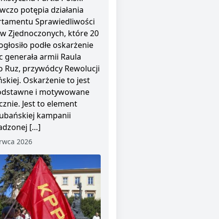
wczo potępia działania
tamentu Sprawiedliwości
w Zjednoczonych, które 20
ogłosiło podłe oskarżenie
 generała armii Raula
o Ruz, przywódcy Rewolucji
skiej. Oskarżenie to jest
odstawne i motywowane
cznie. Jest to element
ubańskiej kampanii
dzonej […]
rwca 2026