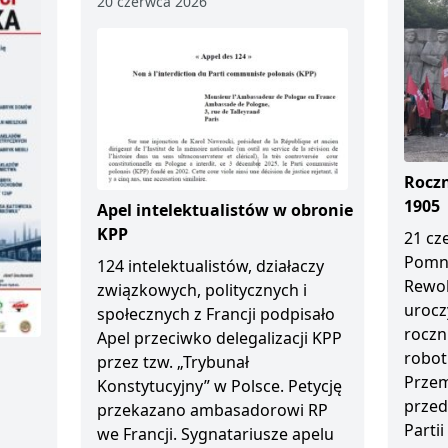
20 czerwca 2026
Roczn
1905
Apel intelektualistów w obronie
KPP
21 cz
Pomn
124 intelektualistów, działaczy
Rewol
związkowych, politycznych i
urocz
społecznych z Francji podpisało
roczn
Apel przeciwko delegalizacji KPP
robot
przez tzw. „Trybunał
Przem
Konstytucyjny” w Polsce. Petycję
przed
przekazano ambasadorowi RP
Partii
we Francji. Sygnatariusze apelu