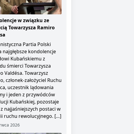
lencje w związku ze
cią Towarzysza Ramiro
ésa
istyczna Partia Polski
a najgłębsze kondolencje
dowi Kubańskiemu z
u śmierci Towarzysza
o Valdésa. Towarzysz
o, członek-założyciel Ruchu
pca, uczestnik lądowania
y i jeden z przywódców
ucji Kubańskiej, pozostaje
 z najjaśniejszych postaci w
rii ruchu rewolucyjnego. […]
rwca 2026