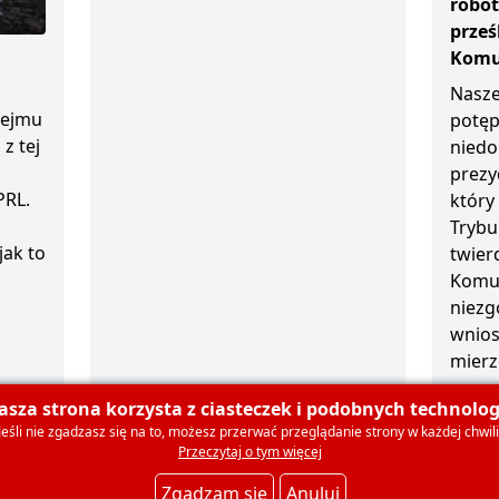
robot
prze
Komun
Nasze
sejmu
potęp
z tej
niedo
prezy
PRL.
który
Trybu
jak to
twierd
Komun
niezg
wnios
mierz
1 grud
asza strona korzysta z ciasteczek i podobnych technologi
Jeśli nie zgadzasz się na to, możesz przerwać przeglądanie strony w każdej chwili
Przeczytaj o tym więcej
olski
O nas
Dla mediów
Deklaracja członkowska
Ko
Zgadzam się
Anuluj