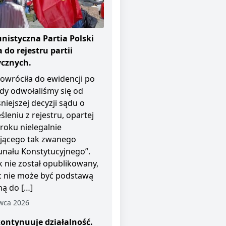
istyczna Partia Polski
 do rejestru partii
ycznych.
owróciła do ewidencji po
dy odwołaliśmy się od
niejszej decyzji sądu o
śleniu z rejestru, opartej
roku nielegalnie
ającego tak zwanego
unału Konstytucyjnego”.
 nie został opublikowany,
c nie może być podstawą
ą do […]
wca 2026
ontynuuje działalność.