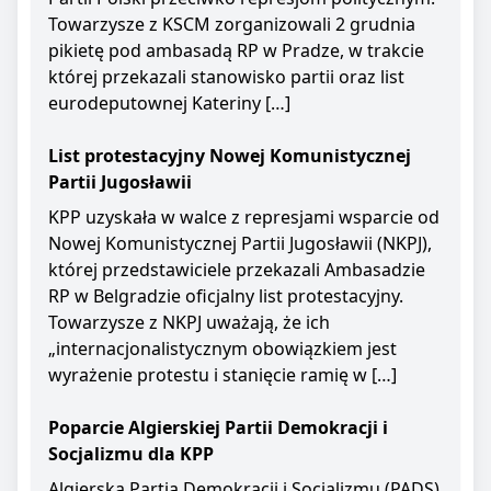
Towarzysze z KSCM zorganizowali 2 grudnia
pikietę pod ambasadą RP w Pradze, w trakcie
której przekazali stanowisko partii oraz list
eurodeputownej Kateriny […]
List protestacyjny Nowej Komunistycznej
Partii Jugosławii
KPP uzyskała w walce z represjami wsparcie od
Nowej Komunistycznej Partii Jugosławii (NKPJ),
której przedstawiciele przekazali Ambasadzie
RP w Belgradzie oficjalny list protestacyjny.
Towarzysze z NKPJ uważają, że ich
„internacjonalistycznym obowiązkiem jest
wyrażenie protestu i stanięcie ramię w […]
Poparcie Algierskiej Partii Demokracji i
Socjalizmu dla KPP
Algierska Partia Demokracji i Socjalizmu (PADS)