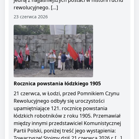
jedną z najjaśniejszych postaci w historii ruchu
rewolucyjnego. […]
23 czerwca 2026
Rocznica powstania łódzkiego 1905
21 czerwca, w Łodzi, przed Pomnikiem Czynu
Rewolucyjnego odbyły się uroczystości
upamiętniające 121. rocznicę powstania
łódzkich robotników z roku 1905. Przemawiał
między innymi przedstawiciel Komunistycznej
Partii Polski, poniżej treść jego wystąpienia:
Towarzysze! Stoimy dziś 21 czerwca 2026 r. […]