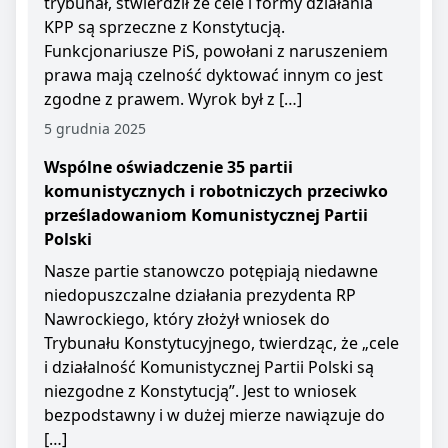
trybunał, stwierdził że cele i formy działania
KPP są sprzeczne z Konstytucją.
Funkcjonariusze PiS, powołani z naruszeniem
prawa mają czelność dyktować innym co jest
zgodne z prawem. Wyrok był z […]
5 grudnia 2025
Wspólne oświadczenie 35 partii
komunistycznych i robotniczych przeciwko
prześladowaniom Komunistycznej Partii
Polski
Nasze partie stanowczo potępiają niedawne
niedopuszczalne działania prezydenta RP
Nawrockiego, który złożył wniosek do
Trybunału Konstytucyjnego, twierdząc, że „cele
i działalność Komunistycznej Partii Polski są
niezgodne z Konstytucją”. Jest to wniosek
bezpodstawny i w dużej mierze nawiązuje do
[…]