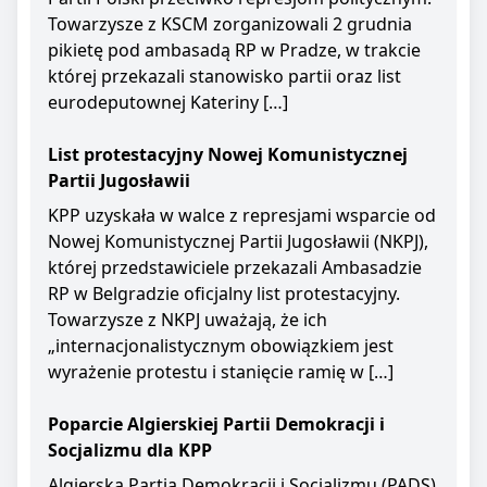
Towarzysze z KSCM zorganizowali 2 grudnia
pikietę pod ambasadą RP w Pradze, w trakcie
której przekazali stanowisko partii oraz list
eurodeputownej Kateriny […]
List protestacyjny Nowej Komunistycznej
Partii Jugosławii
KPP uzyskała w walce z represjami wsparcie od
Nowej Komunistycznej Partii Jugosławii (NKPJ),
której przedstawiciele przekazali Ambasadzie
RP w Belgradzie oficjalny list protestacyjny.
Towarzysze z NKPJ uważają, że ich
„internacjonalistycznym obowiązkiem jest
wyrażenie protestu i stanięcie ramię w […]
Poparcie Algierskiej Partii Demokracji i
Socjalizmu dla KPP
Algierska Partia Demokracji i Socjalizmu (PADS)