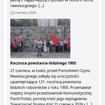
jedną z najjaśniejszych postaci w historii ruchu
rewolucyjnego. […]
23 czerwca 2026
Rocznica powstania łódzkiego 1905
21 czerwca, w Łodzi, przed Pomnikiem Czynu
Rewolucyjnego odbyły się uroczystości
upamiętniające 121. rocznicę powstania
łódzkich robotników z roku 1905. Przemawiał
między innymi przedstawiciel Komunistycznej
Partii Polski, poniżej treść jego wystąpienia:
Towarzysze! Stoimy dziś 21 czerwca 2026 r. […]