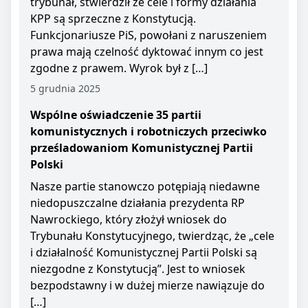
trybunał, stwierdził że cele i formy działania
KPP są sprzeczne z Konstytucją.
Funkcjonariusze PiS, powołani z naruszeniem
prawa mają czelność dyktować innym co jest
zgodne z prawem. Wyrok był z […]
5 grudnia 2025
Wspólne oświadczenie 35 partii
komunistycznych i robotniczych przeciwko
prześladowaniom Komunistycznej Partii
Polski
Nasze partie stanowczo potępiają niedawne
niedopuszczalne działania prezydenta RP
Nawrockiego, który złożył wniosek do
Trybunału Konstytucyjnego, twierdząc, że „cele
i działalność Komunistycznej Partii Polski są
niezgodne z Konstytucją”. Jest to wniosek
bezpodstawny i w dużej mierze nawiązuje do
[…]