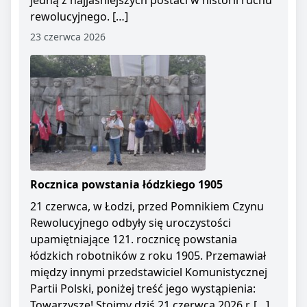
jedną z najjaśniejszych postaci w historii ruchu
rewolucyjnego. […]
23 czerwca 2026
Rocznica powstania łódzkiego 1905
21 czerwca, w Łodzi, przed Pomnikiem Czynu
Rewolucyjnego odbyły się uroczystości
upamiętniające 121. rocznicę powstania
łódzkich robotników z roku 1905. Przemawiał
między innymi przedstawiciel Komunistycznej
Partii Polski, poniżej treść jego wystąpienia:
Towarzysze! Stoimy dziś 21 czerwca 2026 r. […]