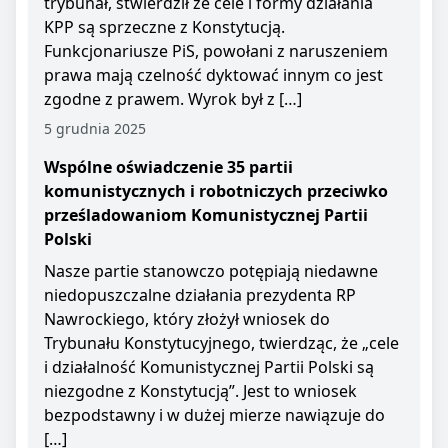
trybunał, stwierdził że cele i formy działania
KPP są sprzeczne z Konstytucją.
Funkcjonariusze PiS, powołani z naruszeniem
prawa mają czelność dyktować innym co jest
zgodne z prawem. Wyrok był z […]
5 grudnia 2025
Wspólne oświadczenie 35 partii
komunistycznych i robotniczych przeciwko
prześladowaniom Komunistycznej Partii
Polski
Nasze partie stanowczo potępiają niedawne
niedopuszczalne działania prezydenta RP
Nawrockiego, który złożył wniosek do
Trybunału Konstytucyjnego, twierdząc, że „cele
i działalność Komunistycznej Partii Polski są
niezgodne z Konstytucją”. Jest to wniosek
bezpodstawny i w dużej mierze nawiązuje do
[…]