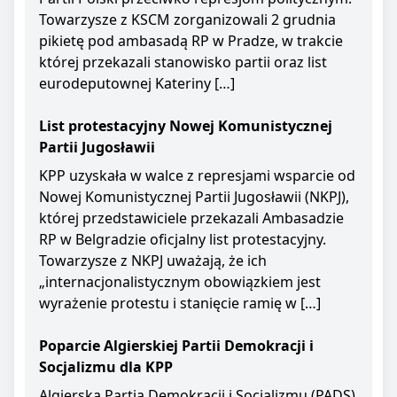
Towarzysze z KSCM zorganizowali 2 grudnia
pikietę pod ambasadą RP w Pradze, w trakcie
której przekazali stanowisko partii oraz list
eurodeputownej Kateriny […]
List protestacyjny Nowej Komunistycznej
Partii Jugosławii
KPP uzyskała w walce z represjami wsparcie od
Nowej Komunistycznej Partii Jugosławii (NKPJ),
której przedstawiciele przekazali Ambasadzie
RP w Belgradzie oficjalny list protestacyjny.
Towarzysze z NKPJ uważają, że ich
„internacjonalistycznym obowiązkiem jest
wyrażenie protestu i stanięcie ramię w […]
Poparcie Algierskiej Partii Demokracji i
Socjalizmu dla KPP
Algierska Partia Demokracji i Socjalizmu (PADS)