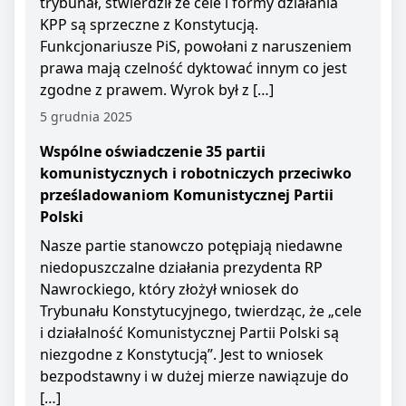
trybunał, stwierdził że cele i formy działania
KPP są sprzeczne z Konstytucją.
Funkcjonariusze PiS, powołani z naruszeniem
prawa mają czelność dyktować innym co jest
zgodne z prawem. Wyrok był z […]
5 grudnia 2025
Wspólne oświadczenie 35 partii
komunistycznych i robotniczych przeciwko
prześladowaniom Komunistycznej Partii
Polski
Nasze partie stanowczo potępiają niedawne
niedopuszczalne działania prezydenta RP
Nawrockiego, który złożył wniosek do
Trybunału Konstytucyjnego, twierdząc, że „cele
i działalność Komunistycznej Partii Polski są
niezgodne z Konstytucją”. Jest to wniosek
bezpodstawny i w dużej mierze nawiązuje do
[…]