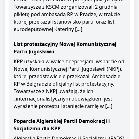
Towarzysze z KSCM zorganizowali 2 grudnia
pikietę pod ambasadą RP w Pradze, w trakcie
której przekazali stanowisko partii oraz list
eurodeputownej Kateriny […]
List protestacyjny Nowej Komunistycznej
Partii Jugosławii
KPP uzyskała w walce z represjami wsparcie od
Nowej Komunistycznej Partii Jugosławii (NKPJ),
której przedstawiciele przekazali Ambasadzie
RP w Belgradzie oficjalny list protestacyjny.
Towarzysze z NKPJ uważają, że ich
„internacjonalistycznym obowiązkiem jest
wyrażenie protestu i stanięcie ramię w […]
Poparcie Algierskiej Partii Demokracji i
Socjalizmu dla KPP
Algierska Partia Demokracji i Socjalizmu (PADS)