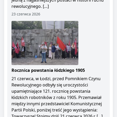
jedną z najjaśniejszych postaci w historii ruchu
rewolucyjnego. […]
23 czerwca 2026
Rocznica powstania łódzkiego 1905
21 czerwca, w Łodzi, przed Pomnikiem Czynu
Rewolucyjnego odbyły się uroczystości
upamiętniające 121. rocznicę powstania
łódzkich robotników z roku 1905. Przemawiał
między innymi przedstawiciel Komunistycznej
Partii Polski, poniżej treść jego wystąpienia:
Towarzysze! Stoimy dziś 21 czerwca 2026 r. […]