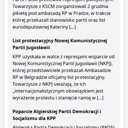
Towarzysze z KSCM zorganizowali 2 grudnia
pikietę pod ambasadą RP w Pradze, w trakcie
której przekazali stanowisko partii oraz list
eurodeputownej Kateriny […]
List protestacyjny Nowej Komunistycznej
Partii Jugosławii
KPP uzyskała w walce z represjami wsparcie od
Nowej Komunistycznej Partii Jugosławii (NKPJ),
której przedstawiciele przekazali Ambasadzie
RP w Belgradzie oficjalny list protestacyjny.
Towarzysze z NKPJ uważają, że ich
„internacjonalistycznym obowiązkiem jest
wyrażenie protestu i stanięcie ramię w […]
Poparcie Algierskiej Partii Demokracji i
Socjalizmu dla KPP
Algierska Partia Demokracji i Socjalizmu (PADS)