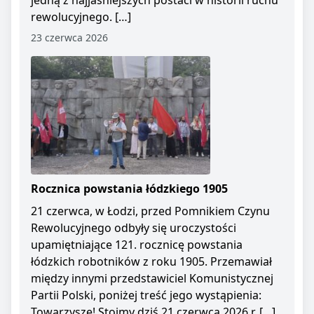
jedną z najjaśniejszych postaci w historii ruchu
rewolucyjnego. […]
23 czerwca 2026
Rocznica powstania łódzkiego 1905
21 czerwca, w Łodzi, przed Pomnikiem Czynu
Rewolucyjnego odbyły się uroczystości
upamiętniające 121. rocznicę powstania
łódzkich robotników z roku 1905. Przemawiał
między innymi przedstawiciel Komunistycznej
Partii Polski, poniżej treść jego wystąpienia:
Towarzysze! Stoimy dziś 21 czerwca 2026 r. […]