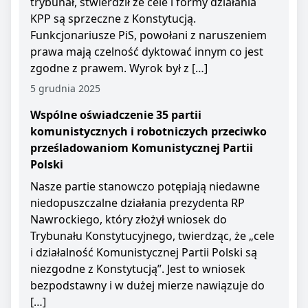
trybunał, stwierdził że cele i formy działania
KPP są sprzeczne z Konstytucją.
Funkcjonariusze PiS, powołani z naruszeniem
prawa mają czelność dyktować innym co jest
zgodne z prawem. Wyrok był z […]
5 grudnia 2025
Wspólne oświadczenie 35 partii
komunistycznych i robotniczych przeciwko
prześladowaniom Komunistycznej Partii
Polski
Nasze partie stanowczo potępiają niedawne
niedopuszczalne działania prezydenta RP
Nawrockiego, który złożył wniosek do
Trybunału Konstytucyjnego, twierdząc, że „cele
i działalność Komunistycznej Partii Polski są
niezgodne z Konstytucją”. Jest to wniosek
bezpodstawny i w dużej mierze nawiązuje do
[…]