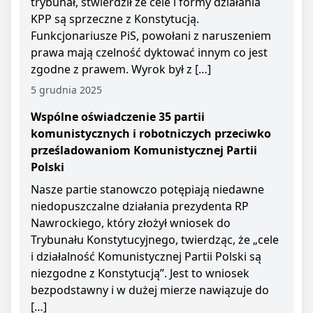
trybunał, stwierdził że cele i formy działania
KPP są sprzeczne z Konstytucją.
Funkcjonariusze PiS, powołani z naruszeniem
prawa mają czelność dyktować innym co jest
zgodne z prawem. Wyrok był z […]
5 grudnia 2025
Wspólne oświadczenie 35 partii
komunistycznych i robotniczych przeciwko
prześladowaniom Komunistycznej Partii
Polski
Nasze partie stanowczo potępiają niedawne
niedopuszczalne działania prezydenta RP
Nawrockiego, który złożył wniosek do
Trybunału Konstytucyjnego, twierdząc, że „cele
i działalność Komunistycznej Partii Polski są
niezgodne z Konstytucją”. Jest to wniosek
bezpodstawny i w dużej mierze nawiązuje do
[…]