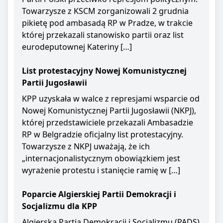
Towarzysze z KSCM zorganizowali 2 grudnia
pikietę pod ambasadą RP w Pradze, w trakcie
której przekazali stanowisko partii oraz list
eurodeputownej Kateriny […]
List protestacyjny Nowej Komunistycznej
Partii Jugosławii
KPP uzyskała w walce z represjami wsparcie od
Nowej Komunistycznej Partii Jugosławii (NKPJ),
której przedstawiciele przekazali Ambasadzie
RP w Belgradzie oficjalny list protestacyjny.
Towarzysze z NKPJ uważają, że ich
„internacjonalistycznym obowiązkiem jest
wyrażenie protestu i stanięcie ramię w […]
Poparcie Algierskiej Partii Demokracji i
Socjalizmu dla KPP
Algierska Partia Demokracji i Socjalizmu (PADS)