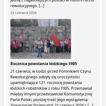
jedną z najjaśniejszych postaci w historii ruchu
rewolucyjnego. […]
23 czerwca 2026
Rocznica powstania łódzkiego 1905
21 czerwca, w Łodzi, przed Pomnikiem Czynu
Rewolucyjnego odbyły się uroczystości
upamiętniające 121. rocznicę powstania
łódzkich robotników z roku 1905. Przemawiał
między innymi przedstawiciel Komunistycznej
Partii Polski, poniżej treść jego wystąpienia:
Towarzysze! Stoimy dziś 21 czerwca 2026 r. […]