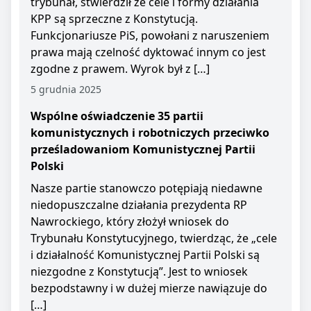
trybunał, stwierdził że cele i formy działania
KPP są sprzeczne z Konstytucją.
Funkcjonariusze PiS, powołani z naruszeniem
prawa mają czelność dyktować innym co jest
zgodne z prawem. Wyrok był z […]
5 grudnia 2025
Wspólne oświadczenie 35 partii
komunistycznych i robotniczych przeciwko
prześladowaniom Komunistycznej Partii
Polski
Nasze partie stanowczo potępiają niedawne
niedopuszczalne działania prezydenta RP
Nawrockiego, który złożył wniosek do
Trybunału Konstytucyjnego, twierdząc, że „cele
i działalność Komunistycznej Partii Polski są
niezgodne z Konstytucją”. Jest to wniosek
bezpodstawny i w dużej mierze nawiązuje do
[…]