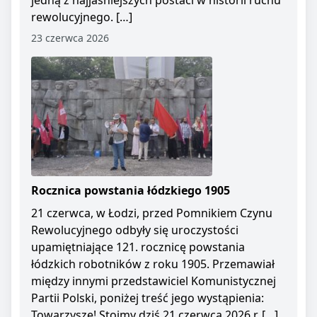
jedną z najjaśniejszych postaci w historii ruchu
rewolucyjnego. […]
23 czerwca 2026
Rocznica powstania łódzkiego 1905
21 czerwca, w Łodzi, przed Pomnikiem Czynu
Rewolucyjnego odbyły się uroczystości
upamiętniające 121. rocznicę powstania
łódzkich robotników z roku 1905. Przemawiał
między innymi przedstawiciel Komunistycznej
Partii Polski, poniżej treść jego wystąpienia:
Towarzysze! Stoimy dziś 21 czerwca 2026 r. […]