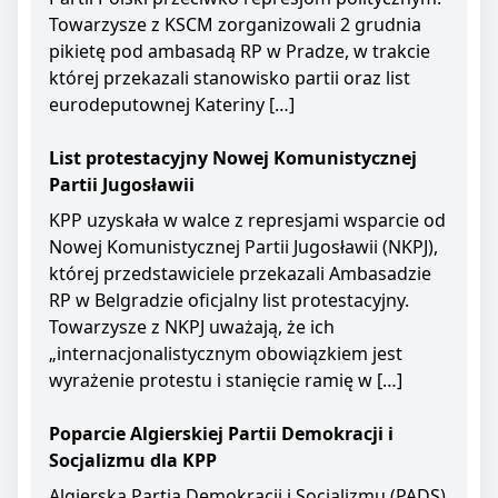
Towarzysze z KSCM zorganizowali 2 grudnia
pikietę pod ambasadą RP w Pradze, w trakcie
której przekazali stanowisko partii oraz list
eurodeputownej Kateriny […]
List protestacyjny Nowej Komunistycznej
Partii Jugosławii
KPP uzyskała w walce z represjami wsparcie od
Nowej Komunistycznej Partii Jugosławii (NKPJ),
której przedstawiciele przekazali Ambasadzie
RP w Belgradzie oficjalny list protestacyjny.
Towarzysze z NKPJ uważają, że ich
„internacjonalistycznym obowiązkiem jest
wyrażenie protestu i stanięcie ramię w […]
Poparcie Algierskiej Partii Demokracji i
Socjalizmu dla KPP
Algierska Partia Demokracji i Socjalizmu (PADS)