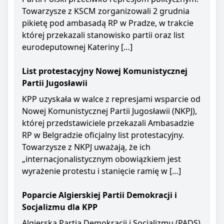
Towarzysze z KSCM zorganizowali 2 grudnia
pikietę pod ambasadą RP w Pradze, w trakcie
której przekazali stanowisko partii oraz list
eurodeputownej Kateriny […]
List protestacyjny Nowej Komunistycznej
Partii Jugosławii
KPP uzyskała w walce z represjami wsparcie od
Nowej Komunistycznej Partii Jugosławii (NKPJ),
której przedstawiciele przekazali Ambasadzie
RP w Belgradzie oficjalny list protestacyjny.
Towarzysze z NKPJ uważają, że ich
„internacjonalistycznym obowiązkiem jest
wyrażenie protestu i stanięcie ramię w […]
Poparcie Algierskiej Partii Demokracji i
Socjalizmu dla KPP
Algierska Partia Demokracji i Socjalizmu (PADS)