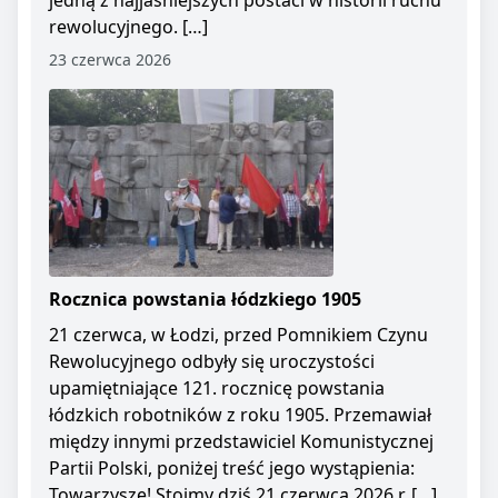
jedną z najjaśniejszych postaci w historii ruchu
rewolucyjnego. […]
23 czerwca 2026
Rocznica powstania łódzkiego 1905
21 czerwca, w Łodzi, przed Pomnikiem Czynu
Rewolucyjnego odbyły się uroczystości
upamiętniające 121. rocznicę powstania
łódzkich robotników z roku 1905. Przemawiał
między innymi przedstawiciel Komunistycznej
Partii Polski, poniżej treść jego wystąpienia:
Towarzysze! Stoimy dziś 21 czerwca 2026 r. […]