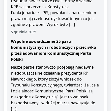
trybunał, stwierdził że cele i formy działania
KPP są sprzeczne z Konstytucją.
Funkcjonariusze PiS, powołani z naruszeniem
prawa mają czelność dyktować innym co jest
zgodne z prawem. Wyrok był z […]
5 grudnia 2025
Wspólne oświadczenie 35 partii
komunistycznych i robotniczych przeciwko
prześladowaniom Komunistycznej Partii
Polski
Nasze partie stanowczo potępiają niedawne
niedopuszczalne działania prezydenta RP
Nawrockiego, który złożył wniosek do
Trybunału Konstytucyjnego, twierdząc, że „cele
i działalność Komunistycznej Partii Polski są
niezgodne z Konstytucją”. Jest to wniosek
bezpodstawny i w dużej mierze nawiązuje do
[…]