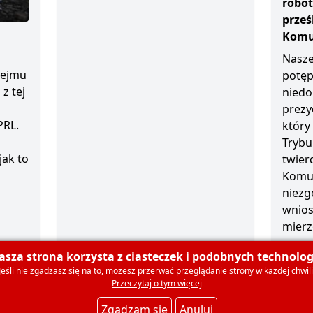
robot
prze
Komun
Nasze
sejmu
potęp
z tej
niedo
prezy
PRL.
który
Trybu
jak to
twierd
Komun
niezg
wnios
mierz
1 grud
asza strona korzysta z ciasteczek i podobnych technologi
Jeśli nie zgadzasz się na to, możesz przerwać przeglądanie strony w każdej chwili
Przeczytaj o tym więcej
olski
O nas
Dla mediów
Deklaracja członkowska
Ko
Zgadzam się
Anuluj