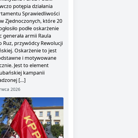
wczo potępia działania
tamentu Sprawiedliwości
w Zjednoczonych, które 20
ogłosiło podłe oskarżenie
 generała armii Raula
o Ruz, przywódcy Rewolucji
skiej. Oskarżenie to jest
odstawne i motywowane
cznie. Jest to element
ubańskiej kampanii
dzonej […]
rwca 2026