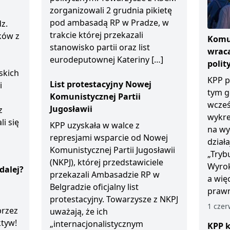
zorganizowali 2 grudnia pikietę
pod ambasadą RP w Pradze, w
z.
trakcie której przekazali
ków z
Komun
stanowisko partii oraz list
wraca
eurodeputownej Kateriny […]
polit
skich
KPP p
List protestacyjny Nowej
i
tym g
Komunistycznej Partii
wcześ
Jugosławii
z
wykre
li się
KPP uzyskała w walce z
na wy
represjami wsparcie od Nowej
dział
Komunistycznej Partii Jugosławii
„Tryb
(NKPJ), której przedstawiciele
Wyrok
dalej?
przekazali Ambasadzie RP w
a wię
Belgradzie oficjalny list
prawn
protestacyjny. Towarzysze z NKPJ
1 czer
przez
uważają, że ich
ktyw!
„internacjonalistycznym
KPP k