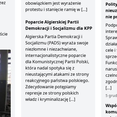
zez
obowiązkiem jest wyrażenie
Polit
protestu i stanięcie ramię w […]
nieu
D
nie p
Poparcie Algierskiej Partii
Podpo
Demokracji i Socjalizmu dla KPP
inter
ście
Algierska Partia Demokracji i
Spraw
Socjalizmu (PADS) wyraża swoje
działa
niezłomne i niezachwiane,
cele 
internacjonalistyczne poparcie
sprze
dla Komunistycznej Partii Polski,
Funkc
która nadal spotyka się z
narus
nieustającymi atakami ze strony
czeln
reakcyjnego państwa polskiego.
zgodn
Zdecydowanie potępiamy
[…]
represje ze strony polskich
5 grud
władz i kryminalizację […]
Wspól
komu