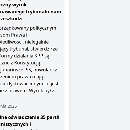
yczny wyrok
znawanego trybunału nam
rzeszkodzi
rządkowany politycznym
esom Prawa i
iedliwości, nielegalnie
jący trybunał, stwierdził że
i formy działania KPP są
czne z Konstytucją.
jonariusze PiS, powołani z
zeniem prawa mają
ość dyktować innym co jest
e z prawem. Wyrok był z
nia 2025
ne oświadczenie 35 partii
nistycznych i