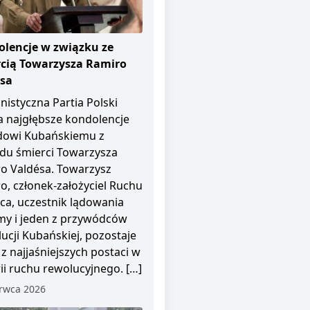
lencje w związku ze
cią Towarzysza Ramiro
ésa
istyczna Partia Polski
a najgłębsze kondolencje
dowi Kubańskiemu z
u śmierci Towarzysza
o Valdésa. Towarzysz
o, członek-założyciel Ruchu
pca, uczestnik lądowania
y i jeden z przywódców
ucji Kubańskiej, pozostaje
 z najjaśniejszych postaci w
rii ruchu rewolucyjnego. […]
rwca 2026