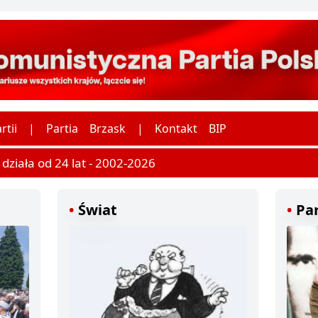
rtii
|
Partia
Brzask
|
Kontakt
BIP
ziała od 24 lat - 2002-2026
Świat
Par