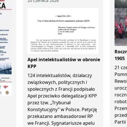
20 czerwca 2026
Roczn
1905
Apel intelektualistów w obronie
KPP
21 cz
Pomn
124 intelektualistów, działaczy
Rewol
związkowych, politycznych i
urocz
społecznych z Francji podpisało
roczn
Apel przeciwko delegalizacji KPP
robot
przez tzw. „Trybunał
Przem
Konstytucyjny” w Polsce. Petycję
przed
przekazano ambasadorowi RP
Partii
we Francji. Sygnatariusze apelu