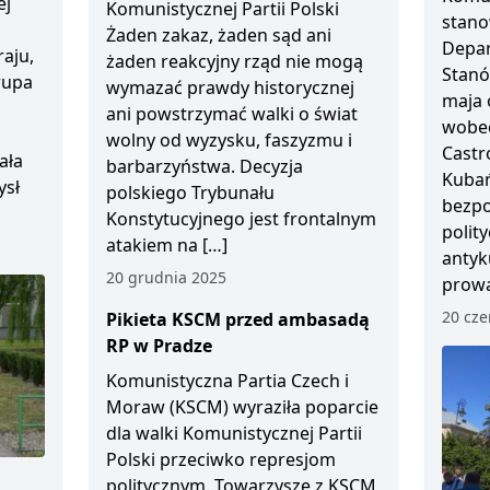
ej
Komunistycznej Partii Polski
stano
Żaden zakaz, żaden sąd ani
Depar
aju,
żaden reakcyjny rząd nie mogą
Stanó
Grupa
wymazać prawdy historycznej
maja 
ani powstrzymać walki o świat
wobec
wolny od wyzysku, faszyzmu i
Castr
ała
barbarzyństwa. Decyzja
Kubań
ysł
polskiego Trybunału
bezp
Konstytucyjnego jest frontalnym
polity
atakiem na […]
antyk
20 grudnia 2025
prowa
20 cze
Pikieta KSCM przed ambasadą
RP w Pradze
Komunistyczna Partia Czech i
Moraw (KSCM) wyraziła poparcie
dla walki Komunistycznej Partii
Polski przeciwko represjom
politycznym. Towarzysze z KSCM