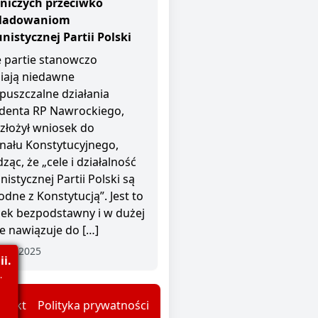
niczych przeciwko
śladowaniom
istycznej Partii Polski
 partie stanowczo
iają niedawne
puszczalne działania
denta RP Nawrockiego,
 złożył wniosek do
nału Konstytucyjnego,
ząc, że „cele i działalność
istycznej Partii Polski są
odne z Konstytucją”. Jest to
ek bezpodstawny i w dużej
e nawiązuje do […]
nia 2025
i.
.
ntakt
Polityka prywatności