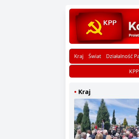
Kraj
Świat
Działalność Pa
KPP d
Kraj