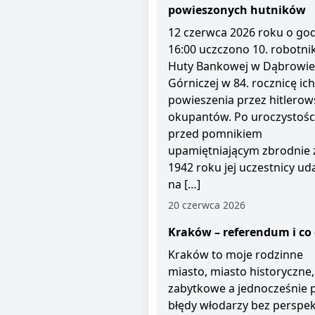
powieszonych hutników
12 czerwca 2026 roku o god
16:00 uczczono 10. robotni
Huty Bankowej w Dąbrowie
Górniczej w 84. rocznicę ich
powieszenia przez hitlerow
okupantów. Po uroczystośc
przed pomnikiem
upamiętniającym zbrodnie 
1942 roku jej uczestnicy uda
na […]
20 czerwca 2026
Kraków – referendum i co 
Kraków to moje rodzinne
miasto, miasto historyczne,
zabytkowe a jednocześnie 
błędy włodarzy bez perspe