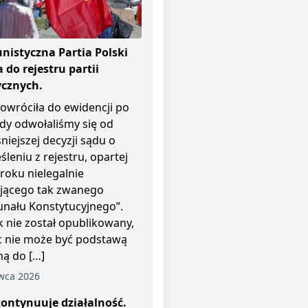
istyczna Partia Polski
 do rejestru partii
ycznych.
owróciła do ewidencji po
dy odwołaliśmy się od
niejszej decyzji sądu o
śleniu z rejestru, opartej
roku nielegalnie
ającego tak zwanego
unału Konstytucyjnego”.
 nie został opublikowany,
c nie może być podstawą
ą do […]
wca 2026
ontynuuje działalność.