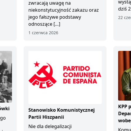
wystą
zwracają uwagę na
dziś 2
niekonstytucyjność zakazu oraz
jego fałszywe podstawy
22 cze
odnoszące […]
1 czerwca 2026
KPP p
ówki
Stanowisko Komunistycznej
Depa
Partii Hiszpanii
ego
wobec
Nie dla delegalizacji
Komun