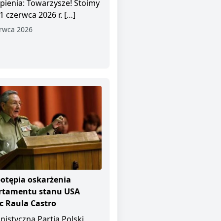
pienia: Towarzysze! Stoimy
1 czerwca 2026 r. […]
rwca 2026
otępia oskarżenia
rtamentu stanu USA
 Raula Castro
istyczna Partia Polski