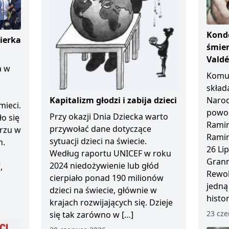
Kondo
ierka
śmier
Vald
a w
Komun
skład
Kapitalizm głodzi i zabija dzieci
Naro
mieci.
powod
Przy okazji Dnia Dziecka warto
ło się
Ramir
przywołać dane dotyczące
arzu w
Ramir
sytuacji dzieci na świecie.
n.
26 Li
Według raportu UNICEF w roku
Granm
2024 niedożywienie lub głód
,
Rewol
cierpiało ponad 190 milionów
jedną
dzieci na świecie, głównie w
histo
krajach rozwijających się. Dzieje
23 cze
się tak zarówno w […]