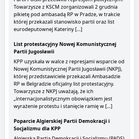
Towarzysze z KSCM zorganizowali 2 grudnia
pikietę pod ambasadą RP w Pradze, w trakcie
której przekazali stanowisko partii oraz list
eurodeputownej Kateriny […]
List protestacyjny Nowej Komunistycznej
Partii Jugosławii
KPP uzyskała w walce z represjami wsparcie od
Nowej Komunistycznej Partii Jugosławii (NKPJ),
której przedstawiciele przekazali Ambasadzie
RP w Belgradzie oficjalny list protestacyjny.
Towarzysze z NKPJ uważają, że ich
„internacjonalistycznym obowiązkiem jest
wyrażenie protestu i stanięcie ramię w […]
Poparcie Algierskiej Partii Demokracji i
Socjalizmu dla KPP
Algierska Partia Demokracji i Socjalizmu (PADS)