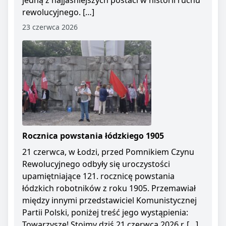
jedną z najjaśniejszych postaci w historii ruchu
rewolucyjnego. […]
23 czerwca 2026
Rocznica powstania łódzkiego 1905
21 czerwca, w Łodzi, przed Pomnikiem Czynu
Rewolucyjnego odbyły się uroczystości
upamiętniające 121. rocznicę powstania
łódzkich robotników z roku 1905. Przemawiał
między innymi przedstawiciel Komunistycznej
Partii Polski, poniżej treść jego wystąpienia:
Towarzysze! Stoimy dziś 21 czerwca 2026 r. […]