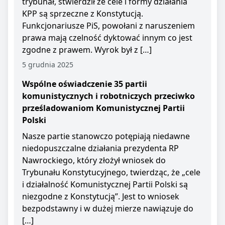
trybunał, stwierdził że cele i formy działania
KPP są sprzeczne z Konstytucją.
Funkcjonariusze PiS, powołani z naruszeniem
prawa mają czelność dyktować innym co jest
zgodne z prawem. Wyrok był z […]
5 grudnia 2025
Wspólne oświadczenie 35 partii
komunistycznych i robotniczych przeciwko
prześladowaniom Komunistycznej Partii
Polski
Nasze partie stanowczo potępiają niedawne
niedopuszczalne działania prezydenta RP
Nawrockiego, który złożył wniosek do
Trybunału Konstytucyjnego, twierdząc, że „cele
i działalność Komunistycznej Partii Polski są
niezgodne z Konstytucją”. Jest to wniosek
bezpodstawny i w dużej mierze nawiązuje do
[…]