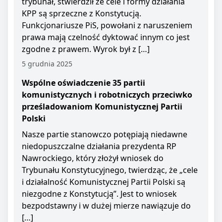
trybunał, stwierdził że cele i formy działania
KPP są sprzeczne z Konstytucją.
Funkcjonariusze PiS, powołani z naruszeniem
prawa mają czelność dyktować innym co jest
zgodne z prawem. Wyrok był z […]
5 grudnia 2025
Wspólne oświadczenie 35 partii
komunistycznych i robotniczych przeciwko
prześladowaniom Komunistycznej Partii
Polski
Nasze partie stanowczo potępiają niedawne
niedopuszczalne działania prezydenta RP
Nawrockiego, który złożył wniosek do
Trybunału Konstytucyjnego, twierdząc, że „cele
i działalność Komunistycznej Partii Polski są
niezgodne z Konstytucją”. Jest to wniosek
bezpodstawny i w dużej mierze nawiązuje do
[…]