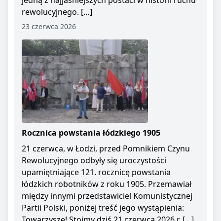
jedną z najjaśniejszych postaci w historii ruchu
rewolucyjnego. […]
23 czerwca 2026
Rocznica powstania łódzkiego 1905
21 czerwca, w Łodzi, przed Pomnikiem Czynu
Rewolucyjnego odbyły się uroczystości
upamiętniające 121. rocznicę powstania
łódzkich robotników z roku 1905. Przemawiał
między innymi przedstawiciel Komunistycznej
Partii Polski, poniżej treść jego wystąpienia:
Towarzysze! Stoimy dziś 21 czerwca 2026 r. […]