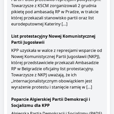
Towarzysze z KSCM zorganizowali 2 grudnia
pikietę pod ambasadą RP w Pradze, w trakcie
której przekazali stanowisko partii oraz list
eurodeputownej Kateriny […]
List protestacyjny Nowej Komunistycznej
Partii Jugosławii
KPP uzyskała w walce z represjami wsparcie od
Nowej Komunistycznej Partii Jugosławii (NKPJ),
której przedstawiciele przekazali Ambasadzie
RP w Belgradzie oficjalny list protestacyjny.
Towarzysze z NKPJ uważają, że ich
„internacjonalistycznym obowiązkiem jest
wyrażenie protestu i stanięcie ramię w […]
Poparcie Algierskiej Partii Demokracji i
Socjalizmu dla KPP
Algierska Partia Demokracji i Socjalizmu (PADS)