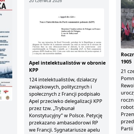
20 czerwca 2026
Roczn
1905
Apel intelektualistów w obronie
KPP
21 cz
Pomn
124 intelektualistów, działaczy
Rewol
związkowych, politycznych i
urocz
społecznych z Francji podpisało
roczn
Apel przeciwko delegalizacji KPP
robot
przez tzw. „Trybunał
Przem
Konstytucyjny” w Polsce. Petycję
przed
przekazano ambasadorowi RP
Partii
we Francji. Sygnatariusze apelu