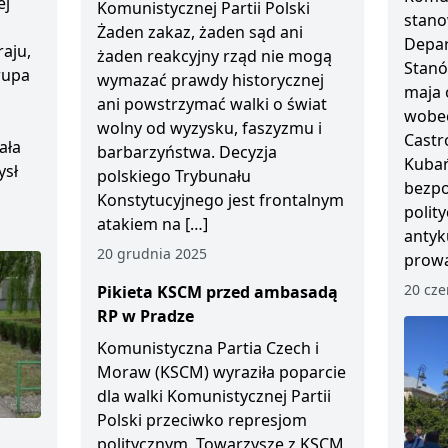
ej
Komunistycznej Partii Polski
stano
Żaden zakaz, żaden sąd ani
Depar
aju,
żaden reakcyjny rząd nie mogą
Stanó
Grupa
wymazać prawdy historycznej
maja 
ani powstrzymać walki o świat
wobec
wolny od wyzysku, faszyzmu i
Castr
ała
barbarzyństwa. Decyzja
Kubań
ysł
polskiego Trybunału
bezp
Konstytucyjnego jest frontalnym
polity
atakiem na […]
antyk
20 grudnia 2025
prowa
20 cze
Pikieta KSCM przed ambasadą
RP w Pradze
Komunistyczna Partia Czech i
Moraw (KSCM) wyraziła poparcie
dla walki Komunistycznej Partii
Polski przeciwko represjom
politycznym. Towarzysze z KSCM