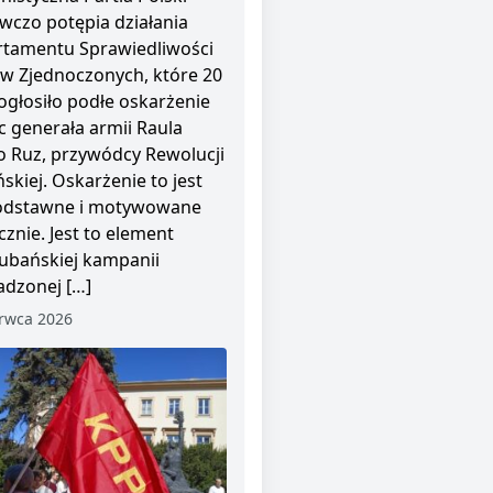
wczo potępia działania
tamentu Sprawiedliwości
w Zjednoczonych, które 20
ogłosiło podłe oskarżenie
 generała armii Raula
o Ruz, przywódcy Rewolucji
skiej. Oskarżenie to jest
odstawne i motywowane
cznie. Jest to element
ubańskiej kampanii
dzonej […]
rwca 2026