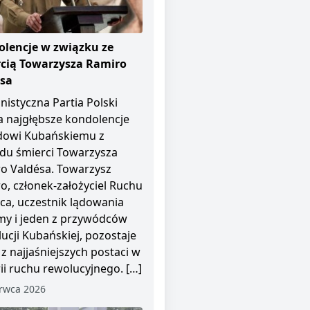
lencje w związku ze
cią Towarzysza Ramiro
ésa
istyczna Partia Polski
a najgłębsze kondolencje
dowi Kubańskiemu z
u śmierci Towarzysza
o Valdésa. Towarzysz
o, członek-założyciel Ruchu
pca, uczestnik lądowania
y i jeden z przywódców
ucji Kubańskiej, pozostaje
 z najjaśniejszych postaci w
rii ruchu rewolucyjnego. […]
rwca 2026