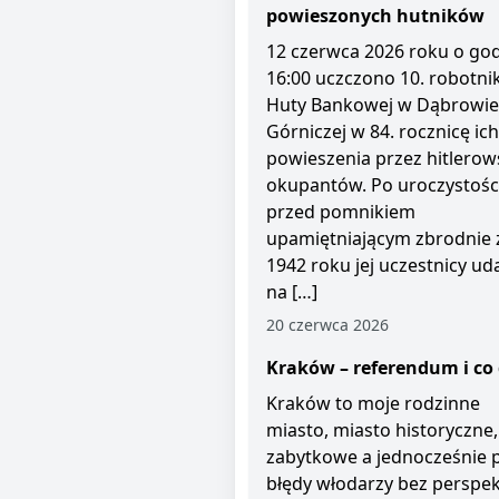
powieszonych hutników
12 czerwca 2026 roku o god
16:00 uczczono 10. robotni
Huty Bankowej w Dąbrowie
Górniczej w 84. rocznicę ich
powieszenia przez hitlerow
okupantów. Po uroczystośc
przed pomnikiem
upamiętniającym zbrodnie 
1942 roku jej uczestnicy uda
na […]
20 czerwca 2026
Kraków – referendum i co 
Kraków to moje rodzinne
miasto, miasto historyczne,
zabytkowe a jednocześnie 
błędy włodarzy bez perspe