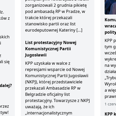
zorganizowali 2 grudnia pikietę
pod ambasadą RP w Pradze, w
z.
trakcie której przekazali
ków z
Komun
stanowisko partii oraz list
wraca
eurodeputownej Kateriny […]
polit
skich
KPP p
List protestacyjny Nowej
i
tym g
Komunistycznej Partii
wcześ
Jugosławii
z
wykre
li się
KPP uzyskała w walce z
na wy
represjami wsparcie od Nowej
dział
Komunistycznej Partii Jugosławii
„Tryb
(NKPJ), której przedstawiciele
Wyrok
dalej?
przekazali Ambasadzie RP w
a wię
Belgradzie oficjalny list
prawn
protestacyjny. Towarzysze z NKPJ
1 czer
przez
uważają, że ich
ktyw!
„internacjonalistycznym
KPP k