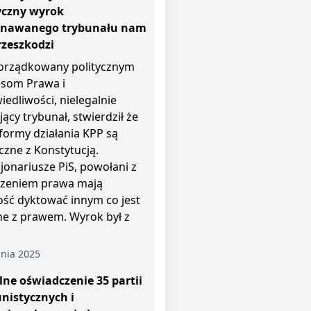
yczny wyrok
znawanego trybunału nam
rzeszkodzi
rządkowany politycznym
esom Prawa i
iedliwości, nielegalnie
jący trybunał, stwierdził że
i formy działania KPP są
czne z Konstytucją.
jonariusze PiS, powołani z
zeniem prawa mają
ość dyktować innym co jest
e z prawem. Wyrok był z
nia 2025
ne oświadczenie 35 partii
nistycznych i