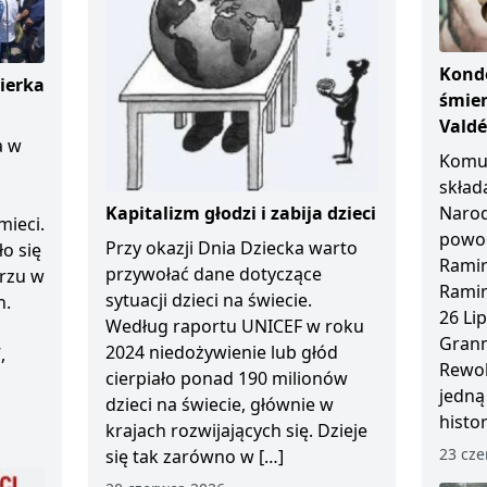
Kondo
ierka
śmier
Vald
a w
Komun
skład
Kapitalizm głodzi i zabija dzieci
Naro
mieci.
powod
Przy okazji Dnia Dziecka warto
ło się
Ramir
przywołać dane dotyczące
arzu w
Ramir
sytuacji dzieci na świecie.
n.
26 Li
Według raportu UNICEF w roku
Granm
2024 niedożywienie lub głód
,
Rewol
cierpiało ponad 190 milionów
jedną
dzieci na świecie, głównie w
histo
krajach rozwijających się. Dzieje
23 cze
się tak zarówno w […]