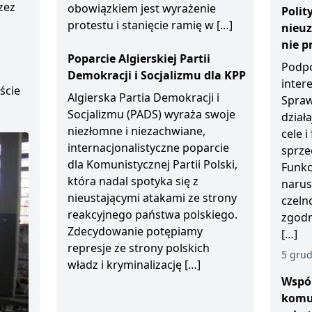
zez
obowiązkiem jest wyrażenie
Polit
protestu i stanięcie ramię w […]
nieu
D
nie p
Poparcie Algierskiej Partii
Podpo
Demokracji i Socjalizmu dla KPP
inter
ście
Algierska Partia Demokracji i
Spraw
Socjalizmu (PADS) wyraża swoje
działa
niezłomne i niezachwiane,
cele 
internacjonalistyczne poparcie
sprze
dla Komunistycznej Partii Polski,
Funkc
która nadal spotyka się z
narus
nieustającymi atakami ze strony
czeln
reakcyjnego państwa polskiego.
zgodn
Zdecydowanie potępiamy
[…]
represje ze strony polskich
5 grud
władz i kryminalizację […]
Wspól
komu