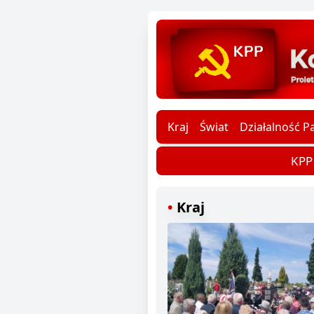
Kraj
Świat
Działalność Pa
KPP d
Kraj