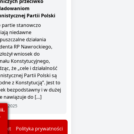
niczych przeciwko
śladowaniom
istycznej Partii Polski
 partie stanowczo
iają niedawne
puszczalne działania
denta RP Nawrockiego,
 złożył wniosek do
nału Konstytucyjnego,
ząc, że „cele i działalność
istycznej Partii Polski są
odne z Konstytucją”. Jest to
ek bezpodstawny i w dużej
e nawiązuje do […]
nia 2025
i.
.
ntakt
Polityka prywatności