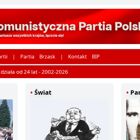
rtii
|
Partia
Brzask
|
Kontakt
BIP
ziała od 24 lat - 2002-2026
Świat
Par