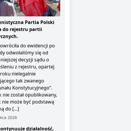
istyczna Partia Polski
 do rejestru partii
ycznych.
owróciła do ewidencji po
dy odwołaliśmy się od
niejszej decyzji sądu o
śleniu z rejestru, opartej
roku nielegalnie
ającego tak zwanego
unału Konstytucyjnego”.
 nie został opublikowany,
c nie może być podstawą
ą do […]
wca 2026
ontynuuje działalność.