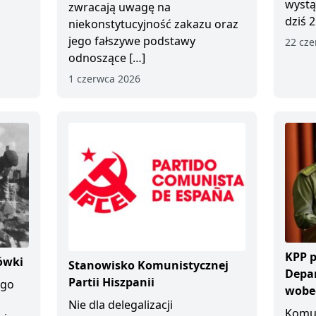
wystą
zwracają uwagę na
dziś 2
niekonstytucyjność zakazu oraz
jego fałszywe podstawy
22 cze
odnoszące […]
1 czerwca 2026
KPP p
ówki
Stanowisko Komunistycznej
Depa
Partii Hiszpanii
ego
wobec
Nie dla delegalizacji
Komun