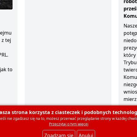
robot
prze
Komun
Nasze
sejmu
potęp
z tej
niedo
prezy
PRL.
który
Trybu
jak to
twierd
Komun
niezg
wnios
mierz
1 grud
asza strona korzysta z ciasteczek i podobnych technologi
Jeśli nie zgadzasz się na to, możesz przerwać przeglądanie strony w każdej chwili
Przeczytaj o tym więcej
olski
O nas
Dla mediów
Deklaracja członkowska
Ko
Zgadzam się
Anuluj