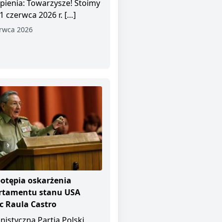
pienia: Towarzysze! Stoimy
1 czerwca 2026 r. […]
rwca 2026
otępia oskarżenia
rtamentu stanu USA
 Raula Castro
istyczna Partia Polski