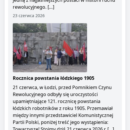
jedną z najjaśniejszych postaci w historii ruchu
rewolucyjnego. […]
23 czerwca 2026
Rocznica powstania łódzkiego 1905
21 czerwca, w Łodzi, przed Pomnikiem Czynu
Rewolucyjnego odbyły się uroczystości
upamiętniające 121. rocznicę powstania
łódzkich robotników z roku 1905. Przemawiał
między innymi przedstawiciel Komunistycznej
Partii Polski, poniżej treść jego wystąpienia:
Towarzysze! Stoimy dziś 21 czerwca 2026 r. […]