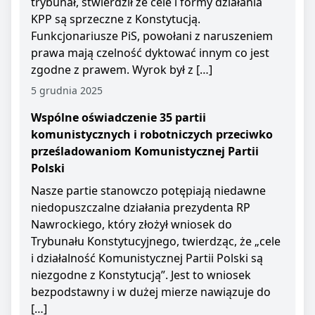
trybunał, stwierdził że cele i formy działania
KPP są sprzeczne z Konstytucją.
Funkcjonariusze PiS, powołani z naruszeniem
prawa mają czelność dyktować innym co jest
zgodne z prawem. Wyrok był z […]
5 grudnia 2025
Wspólne oświadczenie 35 partii
komunistycznych i robotniczych przeciwko
prześladowaniom Komunistycznej Partii
Polski
Nasze partie stanowczo potępiają niedawne
niedopuszczalne działania prezydenta RP
Nawrockiego, który złożył wniosek do
Trybunału Konstytucyjnego, twierdząc, że „cele
i działalność Komunistycznej Partii Polski są
niezgodne z Konstytucją”. Jest to wniosek
bezpodstawny i w dużej mierze nawiązuje do
[…]