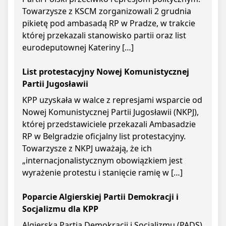
Towarzysze z KSCM zorganizowali 2 grudnia
pikietę pod ambasadą RP w Pradze, w trakcie
której przekazali stanowisko partii oraz list
eurodeputownej Kateriny […]
List protestacyjny Nowej Komunistycznej
Partii Jugosławii
KPP uzyskała w walce z represjami wsparcie od
Nowej Komunistycznej Partii Jugosławii (NKPJ),
której przedstawiciele przekazali Ambasadzie
RP w Belgradzie oficjalny list protestacyjny.
Towarzysze z NKPJ uważają, że ich
„internacjonalistycznym obowiązkiem jest
wyrażenie protestu i stanięcie ramię w […]
Poparcie Algierskiej Partii Demokracji i
Socjalizmu dla KPP
Algierska Partia Demokracji i Socjalizmu (PADS)