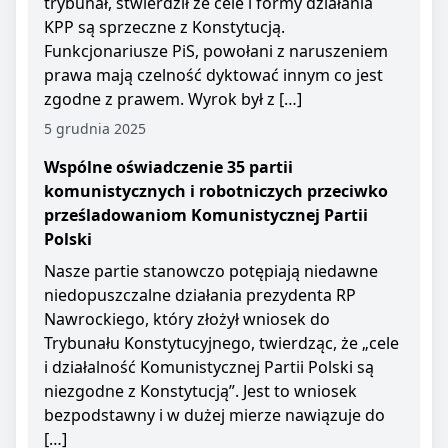
trybunał, stwierdził że cele i formy działania
KPP są sprzeczne z Konstytucją.
Funkcjonariusze PiS, powołani z naruszeniem
prawa mają czelność dyktować innym co jest
zgodne z prawem. Wyrok był z […]
5 grudnia 2025
Wspólne oświadczenie 35 partii
komunistycznych i robotniczych przeciwko
prześladowaniom Komunistycznej Partii
Polski
Nasze partie stanowczo potępiają niedawne
niedopuszczalne działania prezydenta RP
Nawrockiego, który złożył wniosek do
Trybunału Konstytucyjnego, twierdząc, że „cele
i działalność Komunistycznej Partii Polski są
niezgodne z Konstytucją”. Jest to wniosek
bezpodstawny i w dużej mierze nawiązuje do
[…]