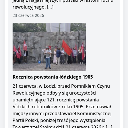
jedną z najjaśniejszych postaci w historii ruchu
rewolucyjnego. […]
23 czerwca 2026
Rocznica powstania łódzkiego 1905
21 czerwca, w Łodzi, przed Pomnikiem Czynu
Rewolucyjnego odbyły się uroczystości
upamiętniające 121. rocznicę powstania
łódzkich robotników z roku 1905. Przemawiał
między innymi przedstawiciel Komunistycznej
Partii Polski, poniżej treść jego wystąpienia:
Towarzysze! Stoimy dziś 21 czerwca 2026 r. […]