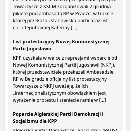
Towarzysze z KSCM zorganizowali 2 grudnia
pikietę pod ambasadą RP w Pradze, w trakcie
której przekazali stanowisko partii oraz list
eurodeputownej Kateriny […]
List protestacyjny Nowej Komunistycznej
Partii Jugosławii
KPP uzyskała w walce z represjami wsparcie od
Nowej Komunistycznej Partii Jugosławii (NKPJ),
której przedstawiciele przekazali Ambasadzie
RP w Belgradzie oficjalny list protestacyjny.
Towarzysze z NKPJ uważają, że ich
„internacjonalistycznym obowiązkiem jest
wyrażenie protestu i stanięcie ramię w […]
Poparcie Algierskiej Partii Demokracji i
Socjalizmu dla KPP
Algierska Partia Demokracji i Socjalizmu (PADS)