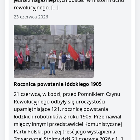
jedną z najjaśniejszych postaci w historii ruchu
rewolucyjnego. […]
23 czerwca 2026
Rocznica powstania łódzkiego 1905
21 czerwca, w Łodzi, przed Pomnikiem Czynu
Rewolucyjnego odbyły się uroczystości
upamiętniające 121. rocznicę powstania
łódzkich robotników z roku 1905. Przemawiał
między innymi przedstawiciel Komunistycznej
Partii Polski, poniżej treść jego wystąpienia:
Towarzysze! Stoimy dziś 21 czerwca 2026 r. […]