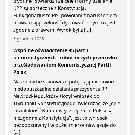
trybunał, stwierdził że cele i formy działania
KPP są sprzeczne z Konstytucją.
Funkcjonariusze PiS, powołani z naruszeniem
prawa mają czelność dyktować innym co jest
zgodne z prawem. Wyrok był z […]
5 grudnia 2025
Wspólne oświadczenie 35 partii
komunistycznych i robotniczych przeciwko
prześladowaniom Komunistycznej Partii
Polski
Nasze partie stanowczo potępiają niedawne
niedopuszczalne działania prezydenta RP
Nawrockiego, który złożył wniosek do
Trybunału Konstytucyjnego, twierdząc, że „cele
i działalność Komunistycznej Partii Polski są
niezgodne z Konstytucją”. Jest to wniosek
bezpodstawny i w dużej mierze nawiązuje do
[…]