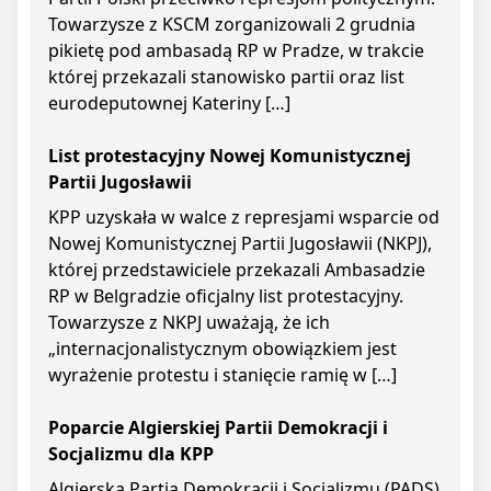
Towarzysze z KSCM zorganizowali 2 grudnia
pikietę pod ambasadą RP w Pradze, w trakcie
której przekazali stanowisko partii oraz list
eurodeputownej Kateriny […]
List protestacyjny Nowej Komunistycznej
Partii Jugosławii
KPP uzyskała w walce z represjami wsparcie od
Nowej Komunistycznej Partii Jugosławii (NKPJ),
której przedstawiciele przekazali Ambasadzie
RP w Belgradzie oficjalny list protestacyjny.
Towarzysze z NKPJ uważają, że ich
„internacjonalistycznym obowiązkiem jest
wyrażenie protestu i stanięcie ramię w […]
Poparcie Algierskiej Partii Demokracji i
Socjalizmu dla KPP
Algierska Partia Demokracji i Socjalizmu (PADS)