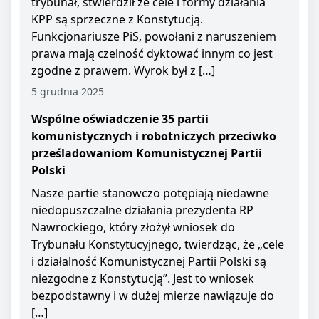
trybunał, stwierdził że cele i formy działania
KPP są sprzeczne z Konstytucją.
Funkcjonariusze PiS, powołani z naruszeniem
prawa mają czelność dyktować innym co jest
zgodne z prawem. Wyrok był z […]
5 grudnia 2025
Wspólne oświadczenie 35 partii
komunistycznych i robotniczych przeciwko
prześladowaniom Komunistycznej Partii
Polski
Nasze partie stanowczo potępiają niedawne
niedopuszczalne działania prezydenta RP
Nawrockiego, który złożył wniosek do
Trybunału Konstytucyjnego, twierdząc, że „cele
i działalność Komunistycznej Partii Polski są
niezgodne z Konstytucją”. Jest to wniosek
bezpodstawny i w dużej mierze nawiązuje do
[…]