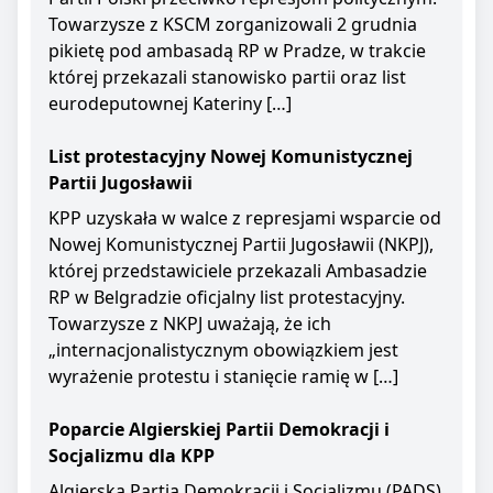
Towarzysze z KSCM zorganizowali 2 grudnia
pikietę pod ambasadą RP w Pradze, w trakcie
której przekazali stanowisko partii oraz list
eurodeputownej Kateriny […]
List protestacyjny Nowej Komunistycznej
Partii Jugosławii
KPP uzyskała w walce z represjami wsparcie od
Nowej Komunistycznej Partii Jugosławii (NKPJ),
której przedstawiciele przekazali Ambasadzie
RP w Belgradzie oficjalny list protestacyjny.
Towarzysze z NKPJ uważają, że ich
„internacjonalistycznym obowiązkiem jest
wyrażenie protestu i stanięcie ramię w […]
Poparcie Algierskiej Partii Demokracji i
Socjalizmu dla KPP
Algierska Partia Demokracji i Socjalizmu (PADS)