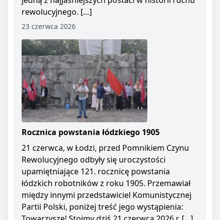
jedną z najjaśniejszych postaci w historii ruchu
rewolucyjnego. […]
23 czerwca 2026
Rocznica powstania łódzkiego 1905
21 czerwca, w Łodzi, przed Pomnikiem Czynu
Rewolucyjnego odbyły się uroczystości
upamiętniające 121. rocznicę powstania
łódzkich robotników z roku 1905. Przemawiał
między innymi przedstawiciel Komunistycznej
Partii Polski, poniżej treść jego wystąpienia:
Towarzysze! Stoimy dziś 21 czerwca 2026 r. […]