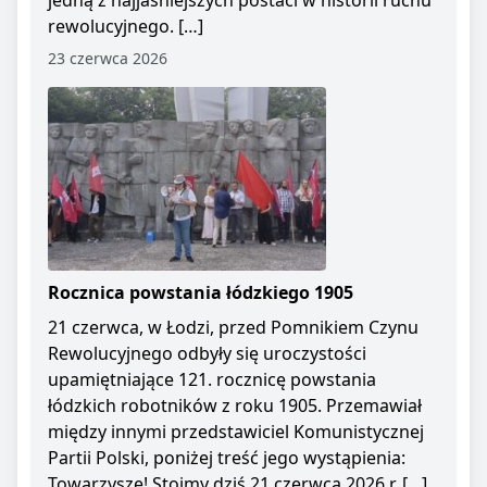
jedną z najjaśniejszych postaci w historii ruchu
rewolucyjnego. […]
23 czerwca 2026
Rocznica powstania łódzkiego 1905
21 czerwca, w Łodzi, przed Pomnikiem Czynu
Rewolucyjnego odbyły się uroczystości
upamiętniające 121. rocznicę powstania
łódzkich robotników z roku 1905. Przemawiał
między innymi przedstawiciel Komunistycznej
Partii Polski, poniżej treść jego wystąpienia:
Towarzysze! Stoimy dziś 21 czerwca 2026 r. […]