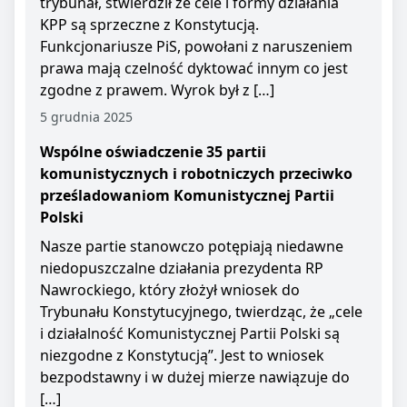
trybunał, stwierdził że cele i formy działania
KPP są sprzeczne z Konstytucją.
Funkcjonariusze PiS, powołani z naruszeniem
prawa mają czelność dyktować innym co jest
zgodne z prawem. Wyrok był z […]
5 grudnia 2025
Wspólne oświadczenie 35 partii
komunistycznych i robotniczych przeciwko
prześladowaniom Komunistycznej Partii
Polski
Nasze partie stanowczo potępiają niedawne
niedopuszczalne działania prezydenta RP
Nawrockiego, który złożył wniosek do
Trybunału Konstytucyjnego, twierdząc, że „cele
i działalność Komunistycznej Partii Polski są
niezgodne z Konstytucją”. Jest to wniosek
bezpodstawny i w dużej mierze nawiązuje do
[…]