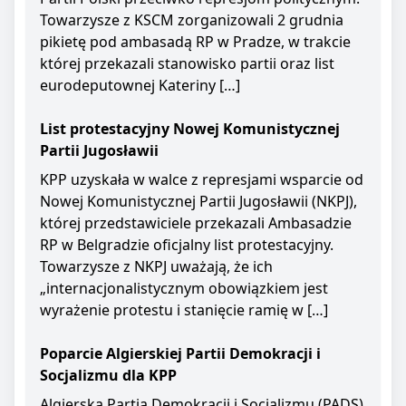
Towarzysze z KSCM zorganizowali 2 grudnia
pikietę pod ambasadą RP w Pradze, w trakcie
której przekazali stanowisko partii oraz list
eurodeputownej Kateriny […]
List protestacyjny Nowej Komunistycznej
Partii Jugosławii
KPP uzyskała w walce z represjami wsparcie od
Nowej Komunistycznej Partii Jugosławii (NKPJ),
której przedstawiciele przekazali Ambasadzie
RP w Belgradzie oficjalny list protestacyjny.
Towarzysze z NKPJ uważają, że ich
„internacjonalistycznym obowiązkiem jest
wyrażenie protestu i stanięcie ramię w […]
Poparcie Algierskiej Partii Demokracji i
Socjalizmu dla KPP
Algierska Partia Demokracji i Socjalizmu (PADS)