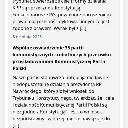
trybunał, stwierdził że cele i formy działania
KPP są sprzeczne z Konstytucją.
Funkcjonariusze PiS, powołani z naruszeniem
prawa mają czelność dyktować innym co jest
zgodne z prawem. Wyrok był z […]
5 grudnia 2025
Wspólne oświadczenie 35 partii
komunistycznych i robotniczych przeciwko
prześladowaniom Komunistycznej Partii
Polski
Nasze partie stanowczo potępiają niedawne
niedopuszczalne działania prezydenta RP
Nawrockiego, który złożył wniosek do
Trybunału Konstytucyjnego, twierdząc, że „cele
i działalność Komunistycznej Partii Polski są
niezgodne z Konstytucją”. Jest to wniosek
bezpodstawny i w dużej mierze nawiązuje do
[…]