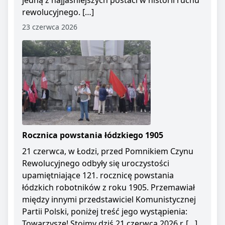
jedną z najjaśniejszych postaci w historii ruchu
rewolucyjnego. […]
23 czerwca 2026
Rocznica powstania łódzkiego 1905
21 czerwca, w Łodzi, przed Pomnikiem Czynu
Rewolucyjnego odbyły się uroczystości
upamiętniające 121. rocznicę powstania
łódzkich robotników z roku 1905. Przemawiał
między innymi przedstawiciel Komunistycznej
Partii Polski, poniżej treść jego wystąpienia:
Towarzysze! Stoimy dziś 21 czerwca 2026 r. […]