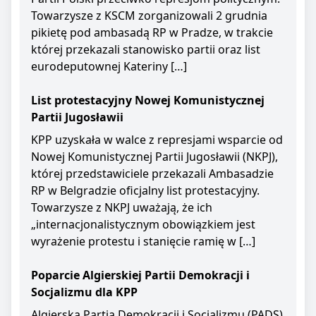
Towarzysze z KSCM zorganizowali 2 grudnia
pikietę pod ambasadą RP w Pradze, w trakcie
której przekazali stanowisko partii oraz list
eurodeputownej Kateriny […]
List protestacyjny Nowej Komunistycznej
Partii Jugosławii
KPP uzyskała w walce z represjami wsparcie od
Nowej Komunistycznej Partii Jugosławii (NKPJ),
której przedstawiciele przekazali Ambasadzie
RP w Belgradzie oficjalny list protestacyjny.
Towarzysze z NKPJ uważają, że ich
„internacjonalistycznym obowiązkiem jest
wyrażenie protestu i stanięcie ramię w […]
Poparcie Algierskiej Partii Demokracji i
Socjalizmu dla KPP
Algierska Partia Demokracji i Socjalizmu (PADS)