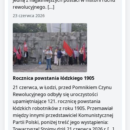
jedną z najjaśniejszych postaci w historii ruchu
rewolucyjnego. […]
23 czerwca 2026
Rocznica powstania łódzkiego 1905
21 czerwca, w Łodzi, przed Pomnikiem Czynu
Rewolucyjnego odbyły się uroczystości
upamiętniające 121. rocznicę powstania
łódzkich robotników z roku 1905. Przemawiał
między innymi przedstawiciel Komunistycznej
Partii Polski, poniżej treść jego wystąpienia:
Towarzysze! Stoimy dziś 21 czerwca 2026 r. […]