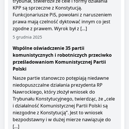
trybunał, stwierdził że cele i formy działania
KPP są sprzeczne z Konstytucją.
Funkcjonariusze PiS, powołani z naruszeniem
prawa mają czelność dyktować innym co jest
zgodne z prawem. Wyrok był z […]
5 grudnia 2025
Wspólne oświadczenie 35 partii
komunistycznych i robotniczych przeciwko
prześladowaniom Komunistycznej Partii
Polski
Nasze partie stanowczo potępiają niedawne
niedopuszczalne działania prezydenta RP
Nawrockiego, który złożył wniosek do
Trybunału Konstytucyjnego, twierdząc, że „cele
i działalność Komunistycznej Partii Polski są
niezgodne z Konstytucją”. Jest to wniosek
bezpodstawny i w dużej mierze nawiązuje do
[…]