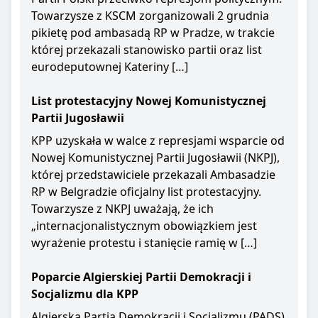
Towarzysze z KSCM zorganizowali 2 grudnia
pikietę pod ambasadą RP w Pradze, w trakcie
której przekazali stanowisko partii oraz list
eurodeputownej Kateriny […]
List protestacyjny Nowej Komunistycznej
Partii Jugosławii
KPP uzyskała w walce z represjami wsparcie od
Nowej Komunistycznej Partii Jugosławii (NKPJ),
której przedstawiciele przekazali Ambasadzie
RP w Belgradzie oficjalny list protestacyjny.
Towarzysze z NKPJ uważają, że ich
„internacjonalistycznym obowiązkiem jest
wyrażenie protestu i stanięcie ramię w […]
Poparcie Algierskiej Partii Demokracji i
Socjalizmu dla KPP
Algierska Partia Demokracji i Socjalizmu (PADS)