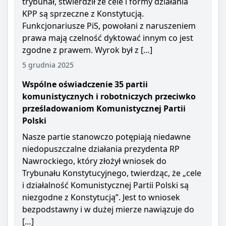
trybunał, stwierdził że cele i formy działania
KPP są sprzeczne z Konstytucją.
Funkcjonariusze PiS, powołani z naruszeniem
prawa mają czelność dyktować innym co jest
zgodne z prawem. Wyrok był z […]
5 grudnia 2025
Wspólne oświadczenie 35 partii
komunistycznych i robotniczych przeciwko
prześladowaniom Komunistycznej Partii
Polski
Nasze partie stanowczo potępiają niedawne
niedopuszczalne działania prezydenta RP
Nawrockiego, który złożył wniosek do
Trybunału Konstytucyjnego, twierdząc, że „cele
i działalność Komunistycznej Partii Polski są
niezgodne z Konstytucją”. Jest to wniosek
bezpodstawny i w dużej mierze nawiązuje do
[…]