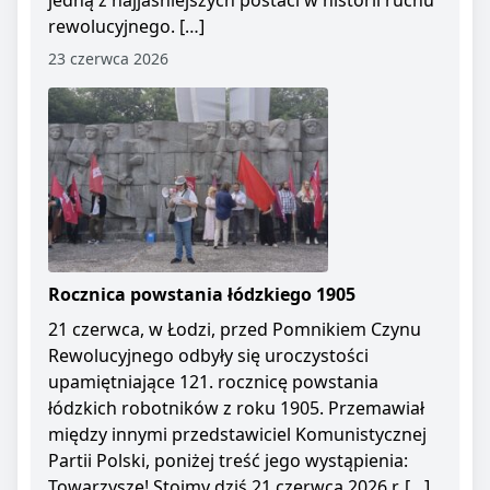
jedną z najjaśniejszych postaci w historii ruchu
rewolucyjnego. […]
23 czerwca 2026
Rocznica powstania łódzkiego 1905
21 czerwca, w Łodzi, przed Pomnikiem Czynu
Rewolucyjnego odbyły się uroczystości
upamiętniające 121. rocznicę powstania
łódzkich robotników z roku 1905. Przemawiał
między innymi przedstawiciel Komunistycznej
Partii Polski, poniżej treść jego wystąpienia:
Towarzysze! Stoimy dziś 21 czerwca 2026 r. […]