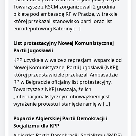
Towarzysze z KSCM zorganizowali 2 grudnia
pikietę pod ambasadą RP w Pradze, w trakcie
której przekazali stanowisko partii oraz list
eurodeputownej Kateriny […]
List protestacyjny Nowej Komunistycznej
Partii Jugosławii
KPP uzyskała w walce z represjami wsparcie od
Nowej Komunistycznej Partii Jugosławii (NKPJ),
której przedstawiciele przekazali Ambasadzie
RP w Belgradzie oficjalny list protestacyjny.
Towarzysze z NKPJ uważają, że ich
„internacjonalistycznym obowiązkiem jest
wyrażenie protestu i stanięcie ramię w […]
Poparcie Algierskiej Partii Demokracji i
Socjalizmu dla KPP
Algierska Partia Demokracji i Socjalizmu (PADS)