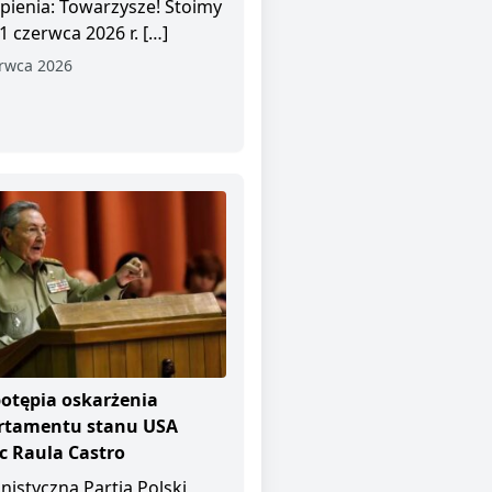
pienia: Towarzysze! Stoimy
1 czerwca 2026 r. […]
rwca 2026
otępia oskarżenia
rtamentu stanu USA
 Raula Castro
istyczna Partia Polski