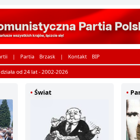
rtii
|
Partia
Brzask
|
Kontakt
BIP
ziała od 24 lat - 2002-2026
Świat
Par