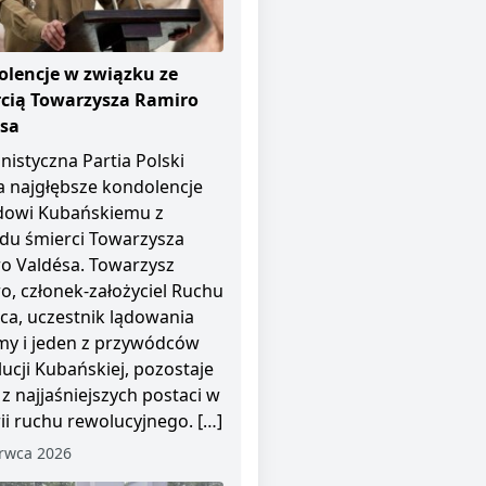
lencje w związku ze
cią Towarzysza Ramiro
ésa
istyczna Partia Polski
a najgłębsze kondolencje
dowi Kubańskiemu z
u śmierci Towarzysza
o Valdésa. Towarzysz
o, członek-założyciel Ruchu
pca, uczestnik lądowania
y i jeden z przywódców
ucji Kubańskiej, pozostaje
 z najjaśniejszych postaci w
rii ruchu rewolucyjnego. […]
rwca 2026