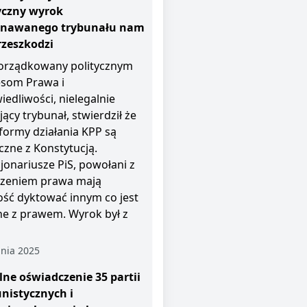
yczny wyrok
znawanego trybunału nam
rzeszkodzi
rządkowany politycznym
esom Prawa i
iedliwości, nielegalnie
jący trybunał, stwierdził że
i formy działania KPP są
czne z Konstytucją.
jonariusze PiS, powołani z
zeniem prawa mają
ość dyktować innym co jest
e z prawem. Wyrok był z
nia 2025
ne oświadczenie 35 partii
nistycznych i