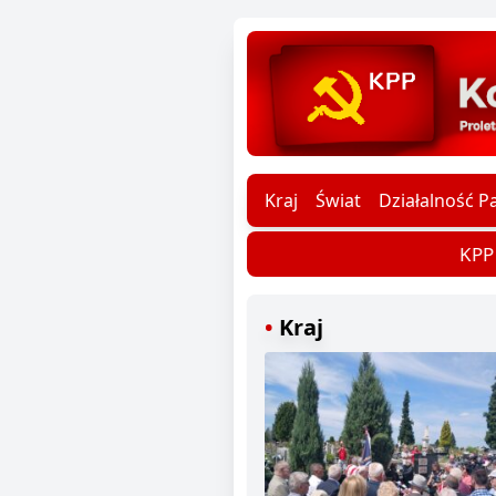
Kraj
Świat
Działalność Pa
KPP d
Kraj