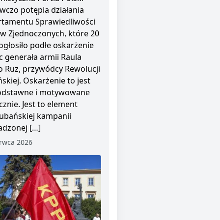
wczo potępia działania
tamentu Sprawiedliwości
w Zjednoczonych, które 20
ogłosiło podłe oskarżenie
 generała armii Raula
o Ruz, przywódcy Rewolucji
skiej. Oskarżenie to jest
odstawne i motywowane
cznie. Jest to element
ubańskiej kampanii
dzonej […]
rwca 2026