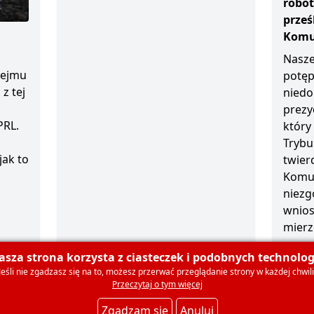
robot
prze
Komun
Nasze
sejmu
potęp
z tej
niedo
prezy
PRL.
który
Trybu
jak to
twierd
Komun
niezg
wnios
mierz
1 grud
asza strona korzysta z ciasteczek i podobnych technologi
Jeśli nie zgadzasz się na to, możesz przerwać przeglądanie strony w każdej chwili
Przeczytaj o tym więcej
olski
O nas
Dla mediów
Deklaracja członkowska
Ko
Zgadzam się
Anuluj