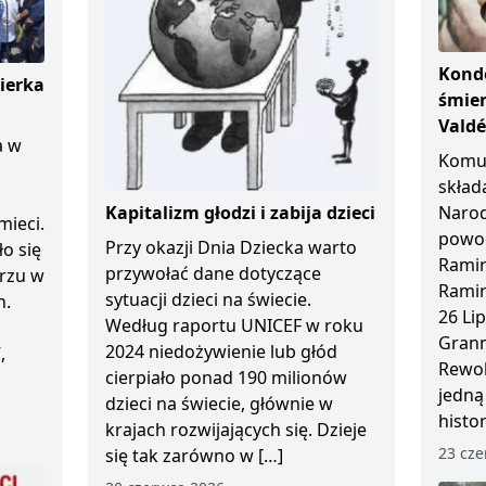
Kondo
ierka
śmier
Vald
a w
Komun
skład
Kapitalizm głodzi i zabija dzieci
Naro
mieci.
powod
Przy okazji Dnia Dziecka warto
ło się
Ramir
przywołać dane dotyczące
arzu w
Ramir
sytuacji dzieci na świecie.
n.
26 Li
Według raportu UNICEF w roku
Granm
2024 niedożywienie lub głód
,
Rewol
cierpiało ponad 190 milionów
jedną
dzieci na świecie, głównie w
histo
krajach rozwijających się. Dzieje
23 cze
się tak zarówno w […]