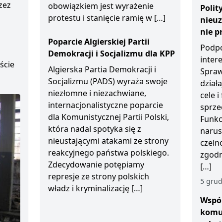
zez
obowiązkiem jest wyrażenie
Polit
protestu i stanięcie ramię w […]
nieu
D
nie p
Poparcie Algierskiej Partii
Podpo
Demokracji i Socjalizmu dla KPP
inter
ście
Algierska Partia Demokracji i
Spraw
Socjalizmu (PADS) wyraża swoje
działa
niezłomne i niezachwiane,
cele 
internacjonalistyczne poparcie
sprze
dla Komunistycznej Partii Polski,
Funkc
która nadal spotyka się z
narus
nieustającymi atakami ze strony
czeln
reakcyjnego państwa polskiego.
zgodn
Zdecydowanie potępiamy
[…]
represje ze strony polskich
5 grud
władz i kryminalizację […]
Wspól
komu