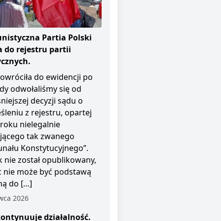
istyczna Partia Polski
 do rejestru partii
ycznych.
owróciła do ewidencji po
dy odwołaliśmy się od
niejszej decyzji sądu o
śleniu z rejestru, opartej
roku nielegalnie
ającego tak zwanego
unału Konstytucyjnego”.
 nie został opublikowany,
c nie może być podstawą
ą do […]
wca 2026
ontynuuje działalność.