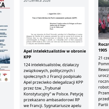
20 czerwca 2026
Roczn
1905
Apel intelektualistów w obronie
KPP
21 cz
Pomn
124 intelektualistów, działaczy
Rewol
związkowych, politycznych i
urocz
społecznych z Francji podpisało
roczn
Apel przeciwko delegalizacji KPP
robot
przez tzw. „Trybunał
Przem
Konstytucyjny” w Polsce. Petycję
przed
przekazano ambasadorowi RP
Partii
we Francji. Sygnatariusze apelu