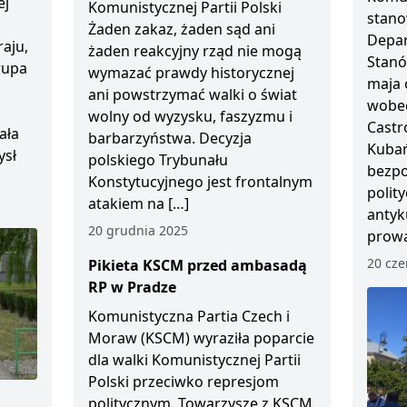
ej
Komunistycznej Partii Polski
stano
Żaden zakaz, żaden sąd ani
Depar
aju,
żaden reakcyjny rząd nie mogą
Stanó
Grupa
wymazać prawdy historycznej
maja 
ani powstrzymać walki o świat
wobec
wolny od wyzysku, faszyzmu i
Castr
ała
barbarzyństwa. Decyzja
Kubań
ysł
polskiego Trybunału
bezp
Konstytucyjnego jest frontalnym
polity
atakiem na […]
antyk
20 grudnia 2025
prowa
20 cze
Pikieta KSCM przed ambasadą
RP w Pradze
Komunistyczna Partia Czech i
Moraw (KSCM) wyraziła poparcie
dla walki Komunistycznej Partii
Polski przeciwko represjom
politycznym. Towarzysze z KSCM