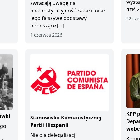
wystą
zwracają uwagę na
dziś 2
niekonstytucyjność zakazu oraz
jego fałszywe podstawy
22 cze
odnoszące […]
1 czerwca 2026
KPP p
ówki
Stanowisko Komunistycznej
Depa
Partii Hiszpanii
ego
wobec
Nie dla delegalizacji
Komun