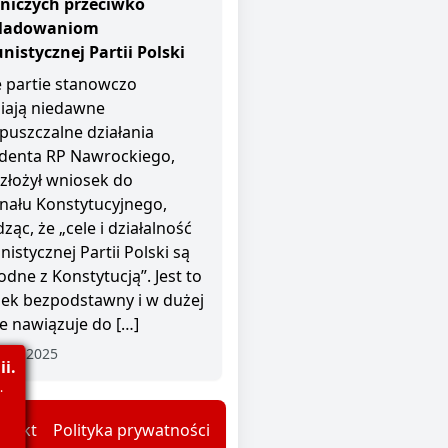
niczych przeciwko
śladowaniom
istycznej Partii Polski
 partie stanowczo
iają niedawne
puszczalne działania
denta RP Nawrockiego,
 złożył wniosek do
nału Konstytucyjnego,
ząc, że „cele i działalność
istycznej Partii Polski są
odne z Konstytucją”. Jest to
ek bezpodstawny i w dużej
e nawiązuje do […]
nia 2025
i.
.
ntakt
Polityka prywatności