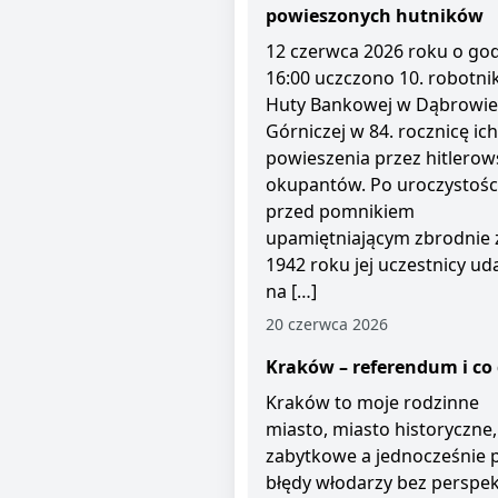
powieszonych hutników
12 czerwca 2026 roku o god
16:00 uczczono 10. robotni
Huty Bankowej w Dąbrowie
Górniczej w 84. rocznicę ich
powieszenia przez hitlerow
okupantów. Po uroczystośc
przed pomnikiem
upamiętniającym zbrodnie 
1942 roku jej uczestnicy uda
na […]
20 czerwca 2026
Kraków – referendum i co 
Kraków to moje rodzinne
miasto, miasto historyczne,
zabytkowe a jednocześnie 
błędy włodarzy bez perspe