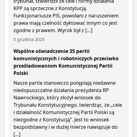
trybunał, stwierdził że cele i formy działania
KPP są sprzeczne z Konstytucją.
Funkcjonariusze PiS, powołani z naruszeniem
prawa mają czelność dyktować innym co jest
zgodne z prawem. Wyrok był z […]
5 grudnia 2025
Wspólne oświadczenie 35 partii
komunistycznych i robotniczych przeciwko
prześladowaniom Komunistycznej Partii
Polski
Nasze partie stanowczo potępiają niedawne
niedopuszczalne działania prezydenta RP
Nawrockiego, który złożył wniosek do
Trybunału Konstytucyjnego, twierdząc, że „cele
i działalność Komunistycznej Partii Polski są
niezgodne z Konstytucją”. Jest to wniosek
bezpodstawny i w dużej mierze nawiązuje do
[…]