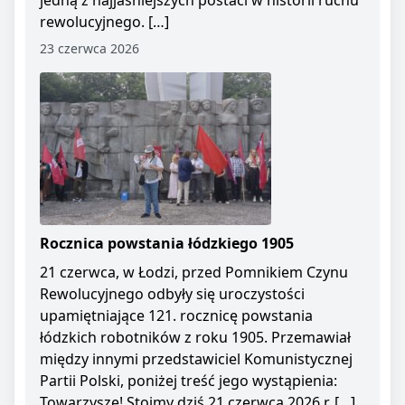
jedną z najjaśniejszych postaci w historii ruchu
rewolucyjnego. […]
23 czerwca 2026
Rocznica powstania łódzkiego 1905
21 czerwca, w Łodzi, przed Pomnikiem Czynu
Rewolucyjnego odbyły się uroczystości
upamiętniające 121. rocznicę powstania
łódzkich robotników z roku 1905. Przemawiał
między innymi przedstawiciel Komunistycznej
Partii Polski, poniżej treść jego wystąpienia:
Towarzysze! Stoimy dziś 21 czerwca 2026 r. […]