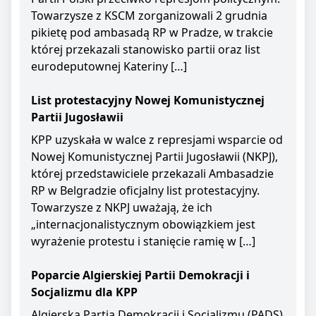
Towarzysze z KSCM zorganizowali 2 grudnia
pikietę pod ambasadą RP w Pradze, w trakcie
której przekazali stanowisko partii oraz list
eurodeputownej Kateriny […]
List protestacyjny Nowej Komunistycznej
Partii Jugosławii
KPP uzyskała w walce z represjami wsparcie od
Nowej Komunistycznej Partii Jugosławii (NKPJ),
której przedstawiciele przekazali Ambasadzie
RP w Belgradzie oficjalny list protestacyjny.
Towarzysze z NKPJ uważają, że ich
„internacjonalistycznym obowiązkiem jest
wyrażenie protestu i stanięcie ramię w […]
Poparcie Algierskiej Partii Demokracji i
Socjalizmu dla KPP
Algierska Partia Demokracji i Socjalizmu (PADS)