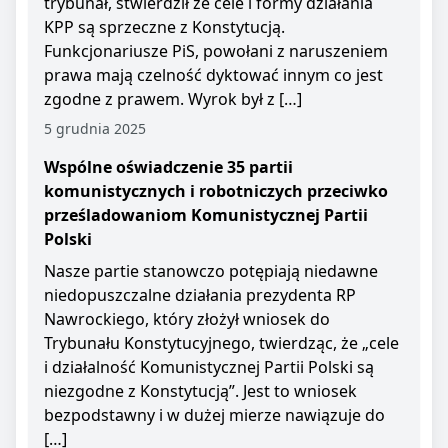
trybunał, stwierdził że cele i formy działania
KPP są sprzeczne z Konstytucją.
Funkcjonariusze PiS, powołani z naruszeniem
prawa mają czelność dyktować innym co jest
zgodne z prawem. Wyrok był z […]
5 grudnia 2025
Wspólne oświadczenie 35 partii
komunistycznych i robotniczych przeciwko
prześladowaniom Komunistycznej Partii
Polski
Nasze partie stanowczo potępiają niedawne
niedopuszczalne działania prezydenta RP
Nawrockiego, który złożył wniosek do
Trybunału Konstytucyjnego, twierdząc, że „cele
i działalność Komunistycznej Partii Polski są
niezgodne z Konstytucją”. Jest to wniosek
bezpodstawny i w dużej mierze nawiązuje do
[…]