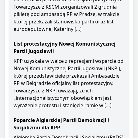
Towarzysze z KSCM zorganizowali 2 grudnia
pikietę pod ambasadą RP w Pradze, w trakcie
której przekazali stanowisko partii oraz list
eurodeputownej Kateriny […]
List protestacyjny Nowej Komunistycznej
Partii Jugosławii
KPP uzyskała w walce z represjami wsparcie od
Nowej Komunistycznej Partii Jugosławii (NKPJ),
której przedstawiciele przekazali Ambasadzie
RP w Belgradzie oficjalny list protestacyjny.
Towarzysze z NKPJ uważają, że ich
„internacjonalistycznym obowiązkiem jest
wyrażenie protestu i stanięcie ramię w […]
Poparcie Algierskiej Partii Demokracji i
Socjalizmu dla KPP
Algierska Partia Demokracji i Socjalizmu (PADS)