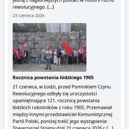
jedną z najjaśniejszych postaci w historii ruchu
rewolucyjnego. […]
23 czerwca 2026
Rocznica powstania łódzkiego 1905
21 czerwca, w Łodzi, przed Pomnikiem Czynu
Rewolucyjnego odbyły się uroczystości
upamiętniające 121. rocznicę powstania
łódzkich robotników z roku 1905. Przemawiał
między innymi przedstawiciel Komunistycznej
Partii Polski, poniżej treść jego wystąpienia:
Towarzysze! Stoimy dziś 21 czerwca 2026 r. […]