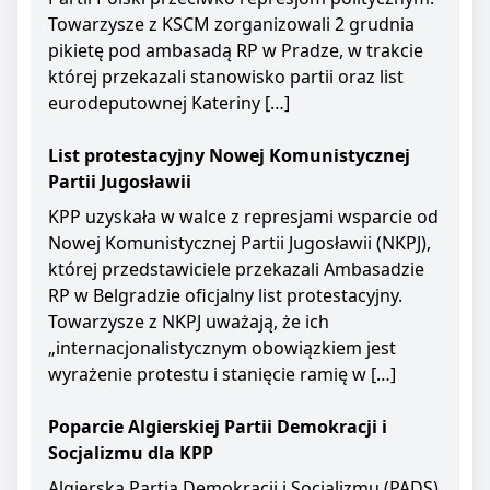
Towarzysze z KSCM zorganizowali 2 grudnia
pikietę pod ambasadą RP w Pradze, w trakcie
której przekazali stanowisko partii oraz list
eurodeputownej Kateriny […]
List protestacyjny Nowej Komunistycznej
Partii Jugosławii
KPP uzyskała w walce z represjami wsparcie od
Nowej Komunistycznej Partii Jugosławii (NKPJ),
której przedstawiciele przekazali Ambasadzie
RP w Belgradzie oficjalny list protestacyjny.
Towarzysze z NKPJ uważają, że ich
„internacjonalistycznym obowiązkiem jest
wyrażenie protestu i stanięcie ramię w […]
Poparcie Algierskiej Partii Demokracji i
Socjalizmu dla KPP
Algierska Partia Demokracji i Socjalizmu (PADS)