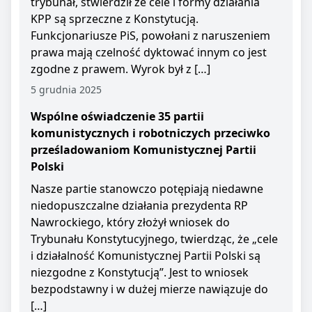
trybunał, stwierdził że cele i formy działania
KPP są sprzeczne z Konstytucją.
Funkcjonariusze PiS, powołani z naruszeniem
prawa mają czelność dyktować innym co jest
zgodne z prawem. Wyrok był z […]
5 grudnia 2025
Wspólne oświadczenie 35 partii
komunistycznych i robotniczych przeciwko
prześladowaniom Komunistycznej Partii
Polski
Nasze partie stanowczo potępiają niedawne
niedopuszczalne działania prezydenta RP
Nawrockiego, który złożył wniosek do
Trybunału Konstytucyjnego, twierdząc, że „cele
i działalność Komunistycznej Partii Polski są
niezgodne z Konstytucją”. Jest to wniosek
bezpodstawny i w dużej mierze nawiązuje do
[…]