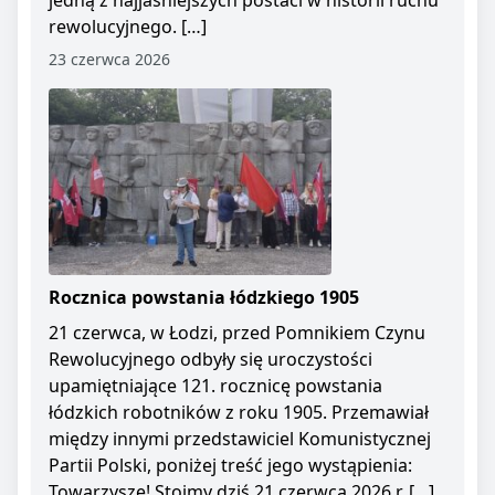
jedną z najjaśniejszych postaci w historii ruchu
rewolucyjnego. […]
23 czerwca 2026
Rocznica powstania łódzkiego 1905
21 czerwca, w Łodzi, przed Pomnikiem Czynu
Rewolucyjnego odbyły się uroczystości
upamiętniające 121. rocznicę powstania
łódzkich robotników z roku 1905. Przemawiał
między innymi przedstawiciel Komunistycznej
Partii Polski, poniżej treść jego wystąpienia:
Towarzysze! Stoimy dziś 21 czerwca 2026 r. […]