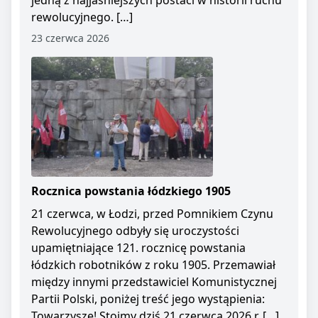
jedną z najjaśniejszych postaci w historii ruchu
rewolucyjnego. […]
23 czerwca 2026
Rocznica powstania łódzkiego 1905
21 czerwca, w Łodzi, przed Pomnikiem Czynu
Rewolucyjnego odbyły się uroczystości
upamiętniające 121. rocznicę powstania
łódzkich robotników z roku 1905. Przemawiał
między innymi przedstawiciel Komunistycznej
Partii Polski, poniżej treść jego wystąpienia:
Towarzysze! Stoimy dziś 21 czerwca 2026 r. […]