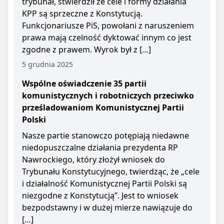
trybunał, stwierdził że cele i formy działania
KPP są sprzeczne z Konstytucją.
Funkcjonariusze PiS, powołani z naruszeniem
prawa mają czelność dyktować innym co jest
zgodne z prawem. Wyrok był z […]
5 grudnia 2025
Wspólne oświadczenie 35 partii
komunistycznych i robotniczych przeciwko
prześladowaniom Komunistycznej Partii
Polski
Nasze partie stanowczo potępiają niedawne
niedopuszczalne działania prezydenta RP
Nawrockiego, który złożył wniosek do
Trybunału Konstytucyjnego, twierdząc, że „cele
i działalność Komunistycznej Partii Polski są
niezgodne z Konstytucją”. Jest to wniosek
bezpodstawny i w dużej mierze nawiązuje do
[…]