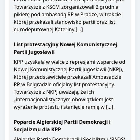
Towarzysze z KSCM zorganizowali 2 grudnia
pikietę pod ambasadą RP w Pradze, w trakcie
której przekazali stanowisko partii oraz list
eurodeputownej Kateriny […]
List protestacyjny Nowej Komunistycznej
Partii Jugosławii
KPP uzyskała w walce z represjami wsparcie od
Nowej Komunistycznej Partii Jugosławii (NKPJ),
której przedstawiciele przekazali Ambasadzie
RP w Belgradzie oficjalny list protestacyjny.
Towarzysze z NKPJ uważają, że ich
„internacjonalistycznym obowiązkiem jest
wyrażenie protestu i stanięcie ramię w […]
Poparcie Algierskiej Partii Demokracji i
Socjalizmu dla KPP
Algierska Partia Demokracji i Socjalizmu (PADS)