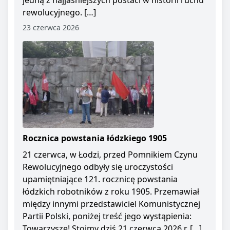
jedną z najjaśniejszych postaci w historii ruchu
rewolucyjnego. […]
23 czerwca 2026
Rocznica powstania łódzkiego 1905
21 czerwca, w Łodzi, przed Pomnikiem Czynu
Rewolucyjnego odbyły się uroczystości
upamiętniające 121. rocznicę powstania
łódzkich robotników z roku 1905. Przemawiał
między innymi przedstawiciel Komunistycznej
Partii Polski, poniżej treść jego wystąpienia:
Towarzysze! Stoimy dziś 21 czerwca 2026 r. […]