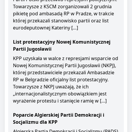
Towarzysze z KSCM zorganizowali 2 grudnia
pikietę pod ambasadą RP w Pradze, w trakcie
której przekazali stanowisko partii oraz list
eurodeputownej Kateriny […]
List protestacyjny Nowej Komunistycznej
Partii Jugosławii
KPP uzyskała w walce z represjami wsparcie od
Nowej Komunistycznej Partii Jugosławii (NKPJ),
której przedstawiciele przekazali Ambasadzie
RP w Belgradzie oficjalny list protestacyjny.
Towarzysze z NKPJ uważają, że ich
„internacjonalistycznym obowiązkiem jest
wyrażenie protestu i stanięcie ramię w […]
Poparcie Algierskiej Partii Demokracji i
Socjalizmu dla KPP
Algierska Partia Demokracji i Socjalizmu (PADS)