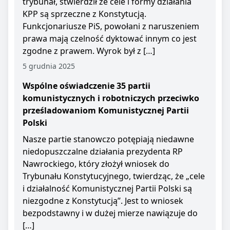
trybunał, stwierdził że cele i formy działania
KPP są sprzeczne z Konstytucją.
Funkcjonariusze PiS, powołani z naruszeniem
prawa mają czelność dyktować innym co jest
zgodne z prawem. Wyrok był z […]
5 grudnia 2025
Wspólne oświadczenie 35 partii
komunistycznych i robotniczych przeciwko
prześladowaniom Komunistycznej Partii
Polski
Nasze partie stanowczo potępiają niedawne
niedopuszczalne działania prezydenta RP
Nawrockiego, który złożył wniosek do
Trybunału Konstytucyjnego, twierdząc, że „cele
i działalność Komunistycznej Partii Polski są
niezgodne z Konstytucją”. Jest to wniosek
bezpodstawny i w dużej mierze nawiązuje do
[…]