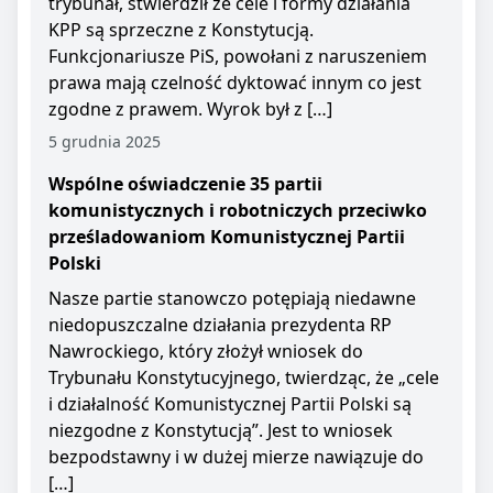
trybunał, stwierdził że cele i formy działania
KPP są sprzeczne z Konstytucją.
Funkcjonariusze PiS, powołani z naruszeniem
prawa mają czelność dyktować innym co jest
zgodne z prawem. Wyrok był z […]
5 grudnia 2025
Wspólne oświadczenie 35 partii
komunistycznych i robotniczych przeciwko
prześladowaniom Komunistycznej Partii
Polski
Nasze partie stanowczo potępiają niedawne
niedopuszczalne działania prezydenta RP
Nawrockiego, który złożył wniosek do
Trybunału Konstytucyjnego, twierdząc, że „cele
i działalność Komunistycznej Partii Polski są
niezgodne z Konstytucją”. Jest to wniosek
bezpodstawny i w dużej mierze nawiązuje do
[…]