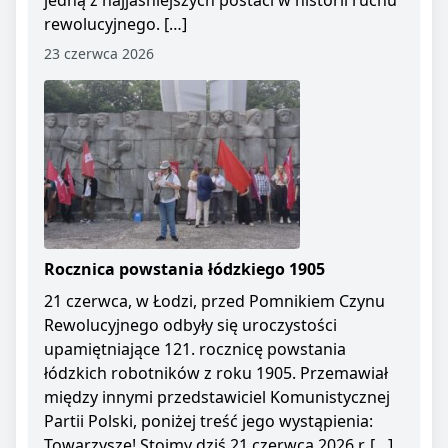
jedną z najjaśniejszych postaci w historii ruchu
rewolucyjnego. […]
23 czerwca 2026
Rocznica powstania łódzkiego 1905
21 czerwca, w Łodzi, przed Pomnikiem Czynu
Rewolucyjnego odbyły się uroczystości
upamiętniające 121. rocznicę powstania
łódzkich robotników z roku 1905. Przemawiał
między innymi przedstawiciel Komunistycznej
Partii Polski, poniżej treść jego wystąpienia:
Towarzysze! Stoimy dziś 21 czerwca 2026 r. […]