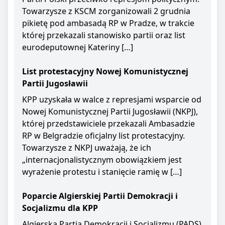
Towarzysze z KSCM zorganizowali 2 grudnia
pikietę pod ambasadą RP w Pradze, w trakcie
której przekazali stanowisko partii oraz list
eurodeputownej Kateriny […]
List protestacyjny Nowej Komunistycznej
Partii Jugosławii
KPP uzyskała w walce z represjami wsparcie od
Nowej Komunistycznej Partii Jugosławii (NKPJ),
której przedstawiciele przekazali Ambasadzie
RP w Belgradzie oficjalny list protestacyjny.
Towarzysze z NKPJ uważają, że ich
„internacjonalistycznym obowiązkiem jest
wyrażenie protestu i stanięcie ramię w […]
Poparcie Algierskiej Partii Demokracji i
Socjalizmu dla KPP
Algierska Partia Demokracji i Socjalizmu (PADS)